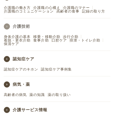
介護職の働き方
介護職の心構え
介護職のマナー
介護職のコミュニケーション
高齢者の食事
記録の取り方
介護技術
身体介護の基本
移乗・移動介助
歩行介助
着脱・更衣介助
食事介助
口腔ケア
排泄・トイレ介助
保清ケア
認知症ケア
認知症ケアのキホン
認知症ケア事例集
病気・薬
高齢者の病気
薬の知識
薬の取り扱い
介護サービス情報