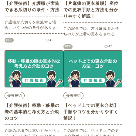
【介護技術】介護職が実施
【片麻痺の更衣着脱】座位
できる爪切りの条件・方法
での更衣手順と方法を分か
りやすく解説！
介護職が爪切りを実施する場
合、いくつかの条件がありま
この記事では、左片麻痺をお持
す。また高齢者の爪は硬くもろ
ちの方が上着の更衣をされる際
くなっていますので、爪の切り
のポイントをご紹介します。
PDF
49
方についても注意する点があり
（座位は安定されている設定で
PDF
45
ます。 この記事では、介護職が
解説しています。）
実施できる爪切りの条件・方法
をわかりやすくご紹介します。
※記事の内容は2021年3月時点
の情報をもとに作成していま
す。
介護技術
介護技術
【介護技術】移動・移乗の
【ベッド上での更衣介助】
際の基本的な考え方と介助
手順やコツを分かりやすく
のコツ
解説！
介護の現場では車いすからベッ
この記事では、ベッド上での更