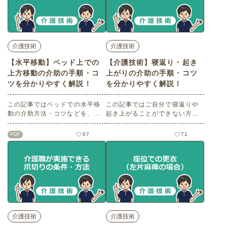
換・ポジショニングについてわ
かりやすく解説します。※記事
の内容は2021年3月時点の情報
をもとに作成しています。
介護技術
介護技術
【水平移動】ベッド上での
【介護技術】寝返り・起き
上方移動の介助の手順・コ
上がりの介助の手順・コツ
ツを分かりやすく解説！
を分かりやすく解説！
この記事ではベッドでの水平移
この記事ではご自分で寝返りや
動の介助方法・コツなどを、
起き上がることができない方に
『麻痺や痛みはないが、自分か
対して行う寝返り・起き上がり
ら進んで動く事は難しい方で、
の介助方法やコツを詳しく説明
PDF
67
71
コミュニケーションは可能』と
します。
いうモデル設定でわかりやすく
解説します。※記事の内容は202
1年3月時点の情報をもとに作成
しています。
介護技術
介護技術