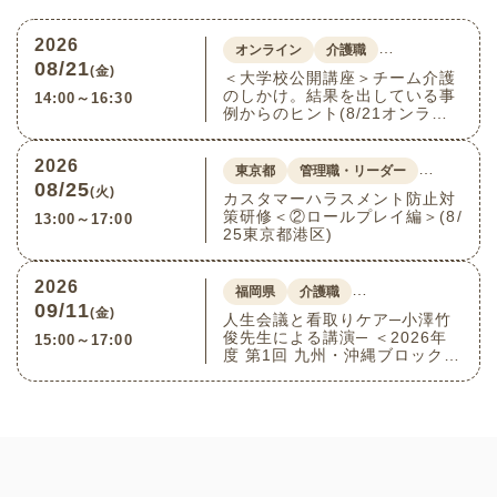
届けいたします！
2026
…
オンライン
介護職
08/21
(金)
＜大学校公開講座＞チーム介護
のしかけ。結果を出している事
14:00～16:30
例からのヒント(8/21オンライ
ン)
2026
…
東京都
管理職・リーダー
08/25
(火)
カスタマーハラスメント防止対
策研修＜②ロールプレイ編＞(8/
13:00～17:00
25東京都港区)
2026
…
福岡県
介護職
09/11
(金)
人生会議と看取りケア─小澤竹
俊先生による講演─ ＜2026年
15:00～17:00
度 第1回 九州・沖縄ブロック介
護付きホーム連絡会＞(9/11福
岡県福岡市博多区)