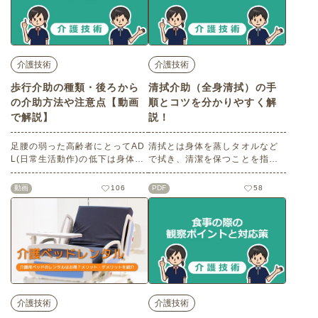
介護技術
介護技術
歩行介助の種類・後ろから
清拭介助（全身清拭）の手
の介助方法や注意点【動画
順とコツを分かりやすく解
で解説】
説！
足腰の弱った高齢者にとってAD
清拭とは身体を蒸しタオルなど
L(日常生活動作)の低下は身体
で拭き、清潔を保つことを指し
的・精神的な機能低下にも繋が
ます。入浴ができない場合に、
ります。ADL低下を予防する意
清拭により清潔を保ち、感染や
動画
106
PDF
58
味でも歩行はとても大事です
褥瘡を防ぎます。この記事で
が、同時に転倒事故などのリス
は、清拭介助の際に準備するこ
クも伴います。この記事では安
と、手順・ポイントをわかりや
全な歩行介助の方法についてご
すくご紹介します。※記事の内
説明します。※無料会員登録を
容は2021年3月時点の情報をも
すると動画が閲覧できます※
とに作成しています。
介護技術
介護技術