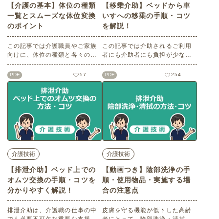
【介護の基本】体位の種類
【移乗介助】ベッドから車
一覧とスムーズな体位変換
いすへの移乗の手順・コツ
のポイント
を解説！
この記事では介護職員やご家族
この記事では介助されるご利用
向けに、体位の種類と各々の特
者にも介助者にも負担が少なく
徴をご紹介します。仰臥位、側
安全なベッドから車いすへの移
臥位（横臥位）、伏臥位（腹臥
乗介助の方法を解説します。こ
PDF
57
PDF
254
位）、端座位、ファーラー位、
こでは、『麻痺や痛みはない
セミファーラー位について理解
が、自分から進んで動く事は難
を深め、床ずれ予防の知識や高
しい方で、体重がかかれば足に
齢者にとって心地いい体位は何
力が入り座位も可能で、コミュ
かを学びましょう。研修資料と
ニケーションも可能』という方
して使える印刷用データも無料
をモデルに解説します。※記事
でダウンロード可能♪
の内容は2021年3月時点の情報
をもとに作成しています。
介護技術
介護技術
【排泄介助】ベッド上での
【動画つき】陰部洗浄の手
オムツ交換の手順・コツを
順・使用物品・実施する場
分かりやすく解説！
合の注意点
排泄介助は、介護職の仕事の中
皮膚を守る機能が低下した高齢