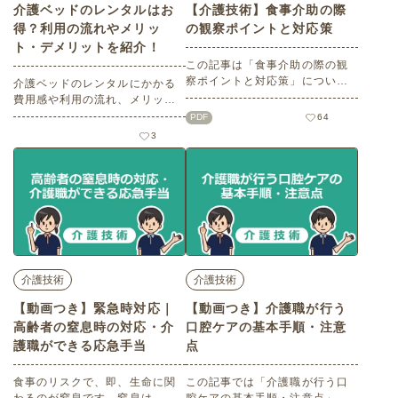
介護ベッドのレンタルはお
【介護技術】食事介助の際
得？利用の流れやメリッ
の観察ポイントと対応策
ト・デメリットを紹介！
この記事は「食事介助の際の観
察ポイントと対応策」について
介護ベッドのレンタルにかかる
わかりやすくご紹介します。食
費用感や利用の流れ、メリッ
べ物を認知して、お腹に入るま
ト・デメリットについて詳しく
PDF
64
での流れの中で、各期における
解説します。介護ベッドを利用
3
観察すべきポイントとその対応
する際の選択肢として、ぜひ参
を学んでいきましょう。※記事
考にしてください。
の内容は2021年3月時点の情報
をもとに作成しています。
介護技術
介護技術
【動画つき】緊急時対応｜
【動画つき】介護職が行う
高齢者の窒息時の対応・介
口腔ケアの基本手順・注意
護職ができる応急手当
点
食事のリスクで、即、生命に関
この記事では「介護職が行う口