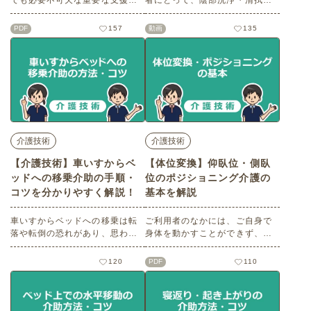
でも必要不可欠な重要な支援で
者にとって、陰部洗浄・清拭は
あると同時に、プライバシーに
快適にお過ごしいただくのはも
配慮したケアが求められます。
ちろん、炎症や感染症を防ぐ意
PDF
157
動画
135
この記事ではベッド上でのオム
味でも大切な介助です。この記
ツ交換の方法・ポイントをわか
事では陰部洗浄・清拭の方法や
りやすく解説します。
手順・ポイントについてご説明
します。※無料会員登録をする
と動画が閲覧できます※
介護技術
介護技術
【介護技術】車いすからベ
【体位変換】仰臥位・側臥
ッドへの移乗介助の手順・
位のポジショニング介護の
コツを分かりやすく解説！
基本を解説
車いすからベッドへの移乗は転
ご利用者のなかには、ご自身で
落や転倒の恐れがあり、思わぬ
身体を動かすことができず、寝
事故の原因にもなりかねませ
返りをうてない方もいらっしゃ
ん。 この記事では車いすからベ
います。同じ姿勢で寝続けるこ
120
PDF
110
ッドへの移乗介助をわかりやす
とで起きる身体への影響を理解
く解説します。
し、安楽な姿勢で過ごしていた
だけるよう介助を行っていきま
しょう。 この記事では体位変