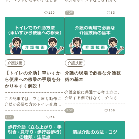
ド、ベッドから車いすなどさま
衣介助ポイントなどをわかりや
ざまなシーンで移乗介助が必要
すくご紹介します。ここでは、
になります。 この記事では移
『ご自分から動く事は難しい
120
PDF
83
動・移乗の基本的な考え方と介
が、麻痺・痛みはなく、コミュ
助のコツをわかりやすくご紹介
ニケーション可能な方』をモデ
します。
ルに解説します。 ※記事の内容
は2021年3月時点の情報をもと
に作成しています。
介護技術
介護技術
【トイレの介助】車いすか
介護の現場で必要な介護技
ら便座への移乗の手順を分
術の基本
かりやすく解説！
介護全般に共通する考え方は、
介助する側ではなく、介助され
この記事では、立ち座り動作に
る側を主として考えることで
介助が必要な方のトイレ介助
す。どんな場面でもご利用者の
（車いすから便座への移乗）に
PDF
106
想いに沿った介助を実践するた
ついてわかりやすく解説しま
PDF
64
めに介護技術の基本6つのポイン
す。※記事の内容は2021年3月
トをご紹介します。※記事の内
時点の情報をもとに作成してい
容は2021年3月時点の情報をも
ます。
とに作成しています。