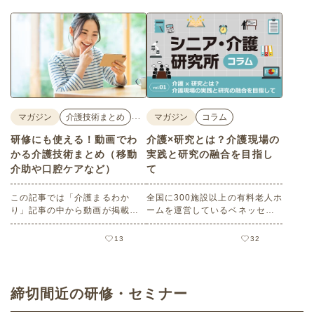
…
マガジン
介護技術まとめ
マガジン
コラム
研修にも使える！動画でわ
介護×研究とは？介護現場の
かる介護技術まとめ（移動
実践と研究の融合を目指し
介助や口腔ケアなど）
て
この記事では「介護まるわか
全国に300施設以上の有料老人ホ
り」記事の中から動画が掲載さ
ームを運営しているベネッセス
れている記事をご紹介します。
タイルケアの社内シンクタンク
（研究機関）である「ベネッセ
13
32
シニア・介護研究所」の研究員
が、介護に関する調査・研究の
トレンドや最新情報など、介護
現場で活躍されている方に向け
締切間近の研修・セミナー
て、役立つ情報を発信する連載
コラム。記念すべき第1回目をお