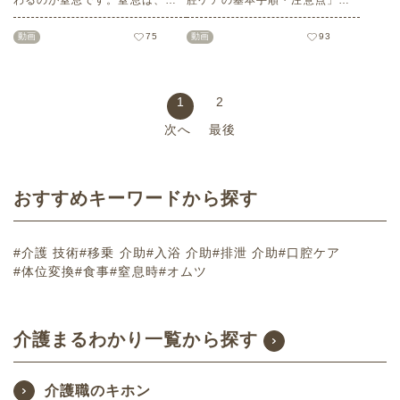
わるのが窒息です。窒息は、救
腔ケアの基本手順・注意点」に
命までの時間がわずかしかな
ついて分かりやすくご紹介しま
く、素早い判断と行動が何より
す。※無料会員登録をすると動
動画
75
動画
93
重要です。この記事では緊急時
画が閲覧できます※
対応の一つである「窒息時の対
応」についてわかりやすくご紹
介します。※無料会員登録をす
1
2
ると動画が閲覧できます※
次へ
最後
おすすめキーワードから探す
#介護 技術
#移乗 介助
#入浴 介助
#排泄 介助
#口腔ケア
#体位変換
#食事
#窒息時
#オムツ
介護まるわかり一覧から探す
介護職のキホン