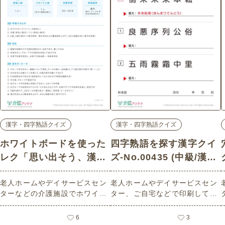
漢字・四字熟語クイズ
漢字・四字熟語クイズ
ホワイトボードを使った
四字熟語を探す漢字クイ
レク「思い出そう、漢字
ズ-No.00435 (中級/漢
の画数！ゲーム」 - No.0
字・四字熟語クイズの介
老人ホームやデイサービスセン
老人ホームやデイサービスセン
0604 (中級/漢字・四字熟
護レク素材)
ターなどの介護施設でホワイト
ター、ご自宅などで印刷してお
語クイズの介護レク素材)
ボードを使って行う複数人で楽
使いいただける無料の高齢者向
しめる高齢者向けレクリエーシ
け介護レク素材（漢字・四字熟
6
3