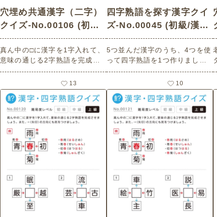
穴埋め共通漢字（二字）
四字熟語を探す漢字クイ
クイズ-No.00106 (初級/
ズ-No.00045 (初級/漢
漢字・四字熟語クイズの
字・四字熟語クイズの介
真ん中の□に漢字を1字入れて、
5つ並んだ漢字のうち、4つを使
介護レク素材)
護レク素材)
意味の通じる2字熟語を完成さ
って四字熟語を1つ作りましょ
せましょう。 また、→（矢印）
う。漢字は順番がバラバラにな
の方向にも気をつけましょう。
っています。 老人ホームやデイ
13
10
老人ホームやデイサービスセン
サービスセンター、ご自宅など
ター、ご自宅などで印刷してお
で印刷してお使いいただける無
使いいただける無料の高齢者向
料の高齢者向け介護レク素材
け介護レク素材（漢字・四字熟
（漢字・四字熟語クイズ・初
語クイズ・初級）です。
級）です。