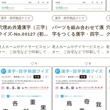
漢字・四字熟語クイズ
漢字・四字熟語クイズ
穴埋め共通漢字（三字）
パーツを組み合わせて漢
クイズ-No.00127 (初級/
字をつくる漢字・四字熟
ク
漢字・四字熟語クイズの
語クイズ - No.00594 (上
老人ホームやデイサービスセン
老人ホームやデイサービスセン
老
介護レク素材)
級/漢字・四字熟語クイズ
ター、ご自宅などで印刷してお
ター、ご自宅などで印刷してお
タ
の介護レク素材)
使いいただける無料の高齢者向
使いいただける無料の高齢者向
使
け介護レク素材（漢字・四字熟
け介護レク素材（漢字・四字熟
け
4
8
語クイズ・初級）です。
語クイズ・上級）です。
語