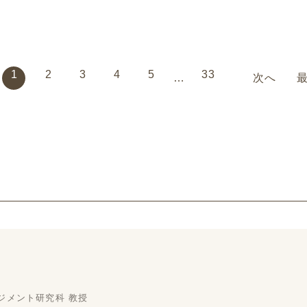
語クイズ・上級）です。
語クイズ・上級）です。
語
1
2
3
4
5
33
次へ
…
ジメント研究科 教授