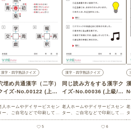
漢字・四字熟語クイズ
漢字・四字熟語クイズ
穴埋め共通漢字（二字）
同じ読み方をする漢字ク
クイズ-No.00122 (上級/
イズ-No.00036 (上級/漢
N
漢字・四字熟語クイズの
字・四字熟語クイズの介
老人ホームやデイサービスセン
老人ホームやデイサービスセン
老
介護レク素材)
護レク素材)
ター、ご自宅などで印刷してお
ター、ご自宅などで印刷してお
タ
使いいただける無料の高齢者向
使いいただける無料の高齢者向
使
け介護レク素材（漢字・四字熟
け介護レク素材（漢字・四字熟
け
5
6