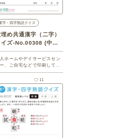
漢字・四字熟語クイズ
穴埋め共通漢字（二字）
イズ-No.00308 (中級/
漢字・四字熟語クイズの
人ホームやデイサービスセン
介護レク素材)
ー、ご自宅などで印刷してお
いいただける無料の高齢者向
介護レク素材（漢字・四字熟
11
クイズ・中級）です。