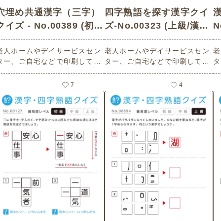
穴埋め共通漢字（三字）
四字熟語を探す漢字クイ
クイズ - No.00389 (初
ズ-No.00323 (上級/漢
N
級/漢字・四字熟語クイズ
字・四字熟語クイズの介
老人ホームやデイサービスセン
老人ホームやデイサービスセン
老
の介護レク素材)
護レク素材)
ター、ご自宅などで印刷してお
ター、ご自宅などで印刷してお
タ
使いいただける無料の高齢者向
使いいただける無料の高齢者向
使
け介護レク素材（漢字・四字熟
け介護レク素材（漢字・四字熟
け
7
4
語クイズ・初級）です。
語クイズ・上級）です。
語