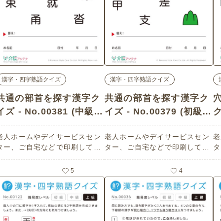
漢字・四字熟語クイズ
漢字・四字熟語クイズ
共通の部首を探す漢字ク
共通の部首を探す漢字ク
イズ - No.00381 (中級/
イズ - No.00379 (初級/
ク
漢字・四字熟語クイズの
漢字・四字熟語クイズの
老人ホームやデイサービスセン
老人ホームやデイサービスセン
老
介護レク素材)
介護レク素材)
ター、ご自宅などで印刷してお
ター、ご自宅などで印刷してお
タ
使いいただける無料の高齢者向
使いいただける無料の高齢者向
使
け介護レク素材（漢字・四字熟
け介護レク素材（漢字・四字熟
け
5
4
語クイズ・中級）です。
語クイズ・初級）です。
語