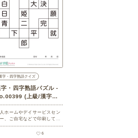
漢字・四字熟語クイズ
漢字・四字熟語パズル -
o.00399 (上級/漢字・
四字熟語クイズの介護レ
人ホームやデイサービスセン
ク素材)
ー、ご自宅などで印刷してお
いいただける無料の高齢者向
介護レク素材（漢字・四字熟
6