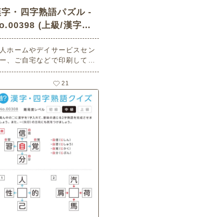
漢字・四字熟語パズル -
o.00398 (上級/漢字・
四字熟語クイズの介護レ
人ホームやデイサービスセン
ク素材)
ー、ご自宅などで印刷してお
いいただける無料の高齢者向
介護レク素材（漢字・四字熟
21
クイズ・上級）です。