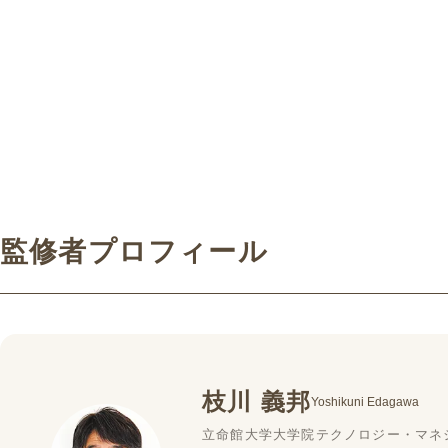
ョン（漢字・四字熟語クイズ・
語クイズ・中級）です。
中級）です。 関連キーワード：
複数人・記憶・他者との交流・
達成感・一体感・楽しむ・楽し
い・手軽
監修者プロフィール
枝川 義邦
Yoshikuni Edagawa
立命館大学大学院テクノロジー・マネ