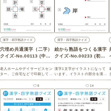
漢字・四字熟語クイズ
漢字・四字熟語クイズ
穴埋め共通漢字（二字）
絵から熟語をつくる漢字
クイズ-No.00113 (中級/
クイズ-No.00233 (初級/
漢字・四字熟語クイズの
漢字・四字熟語クイズの
老人ホームやデイサービスセン
漢字1文字がイラストになって
介護レク素材)
介護レク素材)
ター、ご自宅などで印刷してお
います。イラストの部分を漢字
使いいただける無料の高齢者向
に直して、熟語を完成させまし
け介護レク素材（漢字・四字熟
ょう。 老人ホームやデイサービ
8
14
語クイズ・中級）です。
スセンター、ご自宅などで印刷
してお使いいただける無料の高
齢者向け介護レク素材（漢字・
四字熟語クイズ・初級）です。