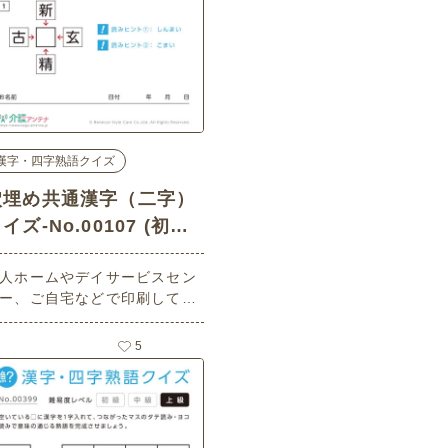
漢字・四字熟語クイズ
穴埋め共通漢字（二字）
イズ-No.00107 (初級/
漢字・四字熟語クイズの
人ホームやデイサービスセン
介護レク素材)
ー、ご自宅などで印刷してお
いいただける無料の高齢者向
介護レク素材（漢字・四字熟
5
クイズ・初級）です。