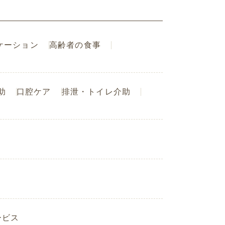
ケーション
高齢者の食事
助
口腔ケア
排泄・トイレ介助
ービス