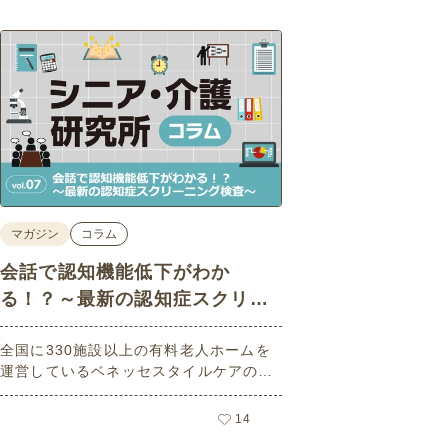
マガジン
コラム
会話で認知機能低下がわか
る！？～最新の認知症スクリー
ニング検査～
全国に330施設以上の有料老人ホームを
運営しているベネッセスタイルケアの社
内シンクタンク（研究機関）である「ベ
ネッセ シニア・介護研究所」の研究員
14
が、介護に関する調査・研究のトレンド