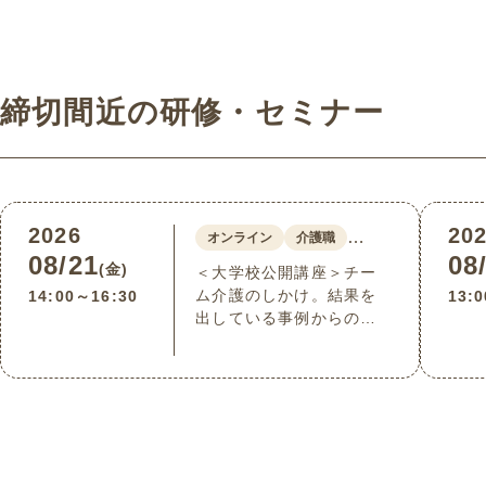
や最新情報など、介護現場で活躍されて
いる方に向けて、役立つ情報を発信する
連載コラム。第7回目の本記事では、最
新の認知症スクリーニング検査について
わかりやすく解説します。
締切間近の研修・セミナー
2026
20
…
オンライン
介護職
08/21
08
(金)
＜大学校公開講座＞チー
ム介護のしかけ。結果を
14:00～16:30
13:
出している事例からのヒ
ント(8/21オンライン)