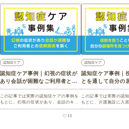
認知症ケア
認知症ケア
認知症ケア事例｜幻視の症状が
認知症ケア事例｜
あり会話が困難なご利用者との
とを通して自分の
信頼関係を築く
けるための支援
この記事では実際の認知症ケアの事例を
この記事では実際の認
もとに、幻視の症状があり、会話のキャ
もとに、介護施設に入
ッチボールが難しい認知症の方への支援
場所がない」と感じて
方法についてわかりやすくご紹介してい
の支援方法についてわ
15
ます。幻視とはどのような症状か、ご利
しています。認知症の
用者と信頼関係を築く関わり方について
割を持つことで達成感