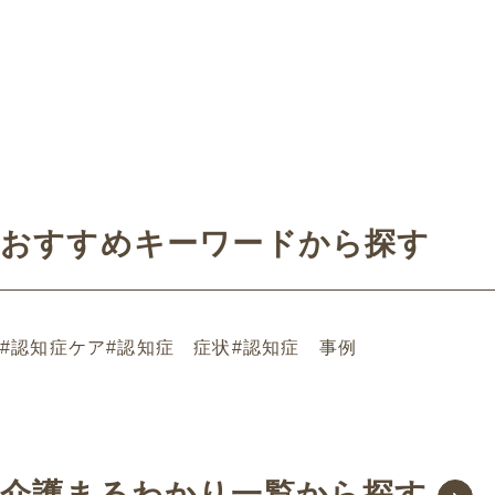
解説しています。
自信を取り戻すことで
るようになった事例に
ます。
おすすめキーワードから探す
#認知症ケア
#認知症 症状
#認知症 事例
介護まるわかり一覧から探す