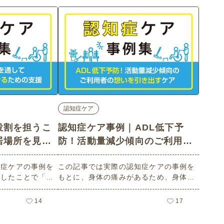
認知症ケア
役割を担うこ
認知症ケア事例｜ADL低下予
居場所を見つ
防！活動量減少傾向のご利用者
の想いを引き出すケア
知症ケアの事例を
この記事では実際の認知症ケアの事例を
居したことで「居
もとに、身体の痛みがあるため、身体を
いた認知症の方へ
動かすことに消極的になっている認知症
かりやすくご紹介
の方への支援方法についてわかりやすく
14
17
方でも利他的な役
ご紹介しています。認知症とADL低下の
や充足感を持ち、
関係や、活動量が減少傾向にあったご利