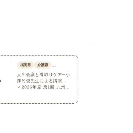
…
福岡県
介護職
人生会議と看取りケア─小
澤竹俊先生による講演─
0
＜2026年度 第1回 九州・
沖縄ブロック介護付きホ
ーム連絡会＞(9/11福岡県
福岡市博多区)