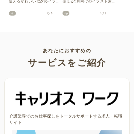
使えるかわいい七夕のイラス
使える5月向けのイラスト素材
ト素材をご紹介します。短冊
を多数ご紹介します。商用フ
の印刷用テンプレート、飾り
リーの可愛くておしゃれなイ
zip
6
zip
1
文字、使いやすいフレーム素
ラスト素材が多数！こどもの
材など多種多様なイラストを
日（端午の節句）や母の日な
ご用意。学校や会社、老人ホ
どの5月ならではのイラストば
ームやデイサービスなどの介
かりです。使いやすい透明背
護施設、ご自宅などで気軽に
景素材なので、ぜひパンフレ
お使いください。
ットやお便りなどのさまざま
なシーンでご活用ください！
あなたにおすすめの
サービスをご紹介
介護業界でのお仕事探しをトータルサポートする求人・転職
サイト