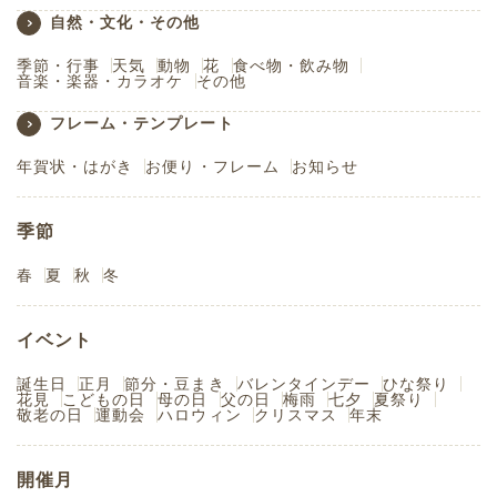
自然・文化・その他
季節・行事
天気
動物
花
食べ物・飲み物
音楽・楽器・カラオケ
その他
フレーム・テンプレート
年賀状・はがき
お便り・フレーム
お知らせ
季節
春
夏
秋
冬
イベント
誕生日
正月
節分・豆まき
バレンタインデー
ひな祭り
花見
こどもの日
母の日
父の日
梅雨
七夕
夏祭り
敬老の日
運動会
ハロウィン
クリスマス
年末
開催月