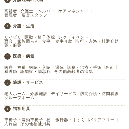
高齢者
介護士・ヘルパー
ケアマネジャー
管理者・運営スタッフ
介護・生活
リハビリ
運動・椅子体操
レク・イベント
面会・家族団らん
食事・食事介助
歩行・入浴・排泄介助
薬・服薬
医療・病気
医療・福祉
病院・入院・退院
診察・治療・手術
医者
看護師
認知症・物忘れ
その他高齢者の病気
施設・サービス
老人ホーム・介護施設
デイサービス
訪問介護・訪問看護
グループホーム
福祉用具
車椅子・電動車椅子
杖・歩行器・手すり
バリアフリー
入れ歯
その他福祉用具