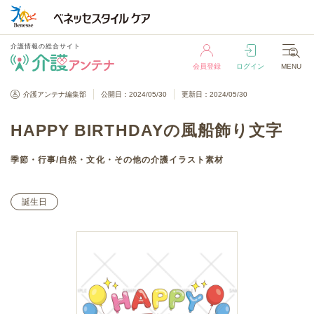
介護情報の総合サイト
会員登録
ログイン
MENU
介護情報の総合サイト
介護アンテナ編集部
公開日：2024/05/30
更新日：2024/05/30
会員登録
ログイン
MENU
HAPPY BIRTHDAYの風船飾り文字
季節・行事
/
自然・文化・その他
の介護イラスト素材
誕生日