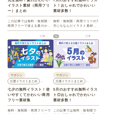
完全無料！夏のかわいい
7月のおすすめ無料イラス
イラスト素材（商用フリ
ト！おしゃれでかわいい
ー）まとめ
素材多数！
この記事では無料・無制限・
無料・無制限・商用フリーの7
商用フリーで使える夏のかわ
月にちなんだイラスト素材を
いいイラスト素材を多数ご紹
多数ご紹介します。どれも印
介いたします。夏の花である
刷に適した解像度で、点数制
0
zip
5
ひまわりや朝顔、夏祭り、花
限なしで自由に使える素材ば
火、七夕など夏ならではのか
かり♪どなたでもご利用いただ
わいいイラストをご用意！ポ
けます！ぜひご活用くださ
スターやパンフレットなどで
い。
使いやすいテイストなので、
ぜひご活用ください。
マガジン
マガジン
…
…
介護イラストまとめ
介護イラストまとめ
七夕の無料イラスト！使
5月のおすすめ無料イラス
いやすくてかわいい商用
ト◎おしゃれでかわいい
フリー素材集
素材多数！
無料・無制限・商用フリーで
この記事では無料・無制限で