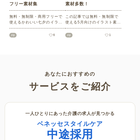
フリー素材集
素材多数！
無料・無制限・商用フリーで
この記事では無料・無制限で
使えるかわいい七夕のイラス
使える5月向けのイラスト素材
ト素材をご紹介します。短冊
を多数ご紹介します。商用フ
の印刷用テンプレート、飾り
リーの可愛くておしゃれなイ
zip
6
zip
1
文字、使いやすいフレーム素
ラスト素材が多数！こどもの
材など多種多様なイラストを
日（端午の節句）や母の日な
ご用意。学校や会社、老人ホ
どの5月ならではのイラストば
ームやデイサービスなどの介
かりです。使いやすい透明背
護施設、ご自宅などで気軽に
景素材なので、ぜひパンフレ
お使いください。
ットやお便りなどのさまざま
なシーンでご活用ください！
あなたにおすすめの
サービスをご紹介
一人ひとりにあった介護の求人が見つかる
ベネッセスタイルケア
中途採用