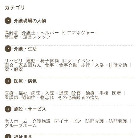
カテゴリ
介護現場の人物
高齢者
介護士・ヘルパー
ケアマネジャー
管理者・運営スタッフ
介護・生活
リハビリ
運動・椅子体操
レク・イベント
面会・家族団らん
食事・食事介助
歩行・入浴・排泄介助
薬・服薬
医療・病気
医療・福祉
病院・入院・退院
診察・治療・手術
医者
看護師
認知症・物忘れ
その他高齢者の病気
施設・サービス
老人ホーム・介護施設
デイサービス
訪問介護・訪問看護
グループホーム
福祉用具