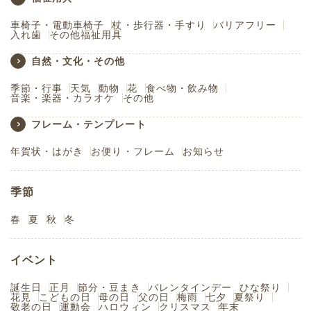
車椅子・電動車椅子
杖・歩行器・手すり
バリアフリー
入れ歯
その他福祉用具
自然・文化・その他
季節・行事
天気
動物
花
食べ物・飲み物
音楽・楽器・カラオケ
その他
フレーム・テンプレート
年賀状・はがき
お便り・フレーム
お知らせ
季節
春
夏
秋
冬
イベント
誕生日
正月
節分・豆まき
バレンタインデー
ひな祭り
花見
こどもの日
母の日
父の日
梅雨
七夕
夏祭り
敬老の日
運動会
ハロウィン
クリスマス
年末