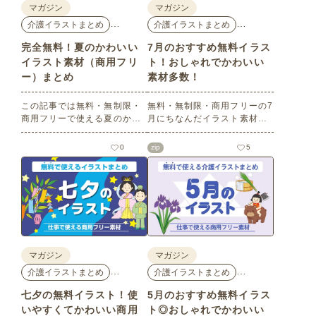
マガジン
マガジン
…
…
介護イラストまとめ
介護イラストまとめ
完全無料！夏のかわいい
7月のおすすめ無料イラス
イラスト素材（商用フリ
ト！おしゃれでかわいい
ー）まとめ
素材多数！
この記事では無料・無制限・
無料・無制限・商用フリーの7
商用フリーで使える夏のかわ
月にちなんだイラスト素材を
いいイラスト素材を多数ご紹
多数ご紹介します。どれも印
介いたします。夏の花である
刷に適した解像度で、点数制
0
zip
5
ひまわりや朝顔、夏祭り、花
限なしで自由に使える素材ば
火、七夕など夏ならではのか
かり♪どなたでもご利用いただ
わいいイラストをご用意！ポ
けます！ぜひご活用くださ
スターやパンフレットなどで
い。
使いやすいテイストなので、
ぜひご活用ください。
マガジン
マガジン
…
…
介護イラストまとめ
介護イラストまとめ
七夕の無料イラスト！使
5月のおすすめ無料イラス
いやすくてかわいい商用
ト◎おしゃれでかわいい