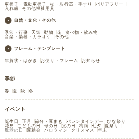
車椅子・電動車椅子
杖・歩行器・手すり
バリアフリー
入れ歯
その他福祉用具
自然・文化・その他
季節・行事
天気
動物
花
食べ物・飲み物
音楽・楽器・カラオケ
その他
フレーム・テンプレート
年賀状・はがき
お便り・フレーム
お知らせ
季節
春
夏
秋
冬
イベント
誕生日
正月
節分・豆まき
バレンタインデー
ひな祭り
花見
こどもの日
母の日
父の日
梅雨
七夕
夏祭り
敬老の日
運動会
ハロウィン
クリスマス
年末