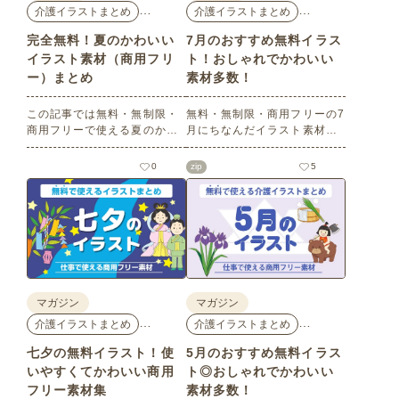
…
…
介護イラストまとめ
介護イラストまとめ
完全無料！夏のかわいい
7月のおすすめ無料イラス
イラスト素材（商用フリ
ト！おしゃれでかわいい
ー）まとめ
素材多数！
この記事では無料・無制限・
無料・無制限・商用フリーの7
商用フリーで使える夏のかわ
月にちなんだイラスト素材を
いいイラスト素材を多数ご紹
多数ご紹介します。どれも印
介いたします。夏の花である
刷に適した解像度で、点数制
0
zip
5
ひまわりや朝顔、夏祭り、花
限なしで自由に使える素材ば
火、七夕など夏ならではのか
かり♪どなたでもご利用いただ
わいいイラストをご用意！ポ
けます！ぜひご活用くださ
スターやパンフレットなどで
い。
使いやすいテイストなので、
ぜひご活用ください。
マガジン
マガジン
…
…
介護イラストまとめ
介護イラストまとめ
七夕の無料イラスト！使
5月のおすすめ無料イラス
いやすくてかわいい商用
ト◎おしゃれでかわいい
フリー素材集
素材多数！