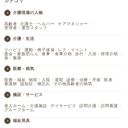
カテゴリ
介護現場の人物
高齢者
介護士・ヘルパー
ケアマネジャー
管理者・運営スタッフ
介護・生活
リハビリ
運動・椅子体操
レク・イベント
面会・家族団らん
食事・食事介助
歩行・入浴・排泄介助
薬・服薬
医療・病気
医療・福祉
病院・入院・退院
診察・治療・手術
医者
看護師
認知症・物忘れ
その他高齢者の病気
施設・サービス
老人ホーム・介護施設
デイサービス
訪問介護・訪問看護
グループホーム
福祉用具