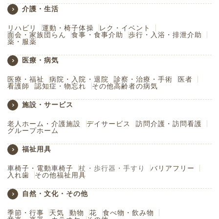
介護・生活
リハビリ
運動・椅子体操
レク・イベント
面会・家族団らん
食事・食事介助
歩行・入浴・排泄介助
薬・服薬
医療・病気
医療・福祉
病院・入院・退院
診察・治療・手術
医者
看護師
認知症・物忘れ
その他高齢者の病気
施設・サービス
老人ホーム・介護施設
デイサービス
訪問介護・訪問看護
グループホーム
福祉用具
車椅子・電動車椅子
杖・歩行器・手すり
バリアフリー
入れ歯
その他福祉用具
自然・文化・その他
季節・行事
天気
動物
花
食べ物・飲み物