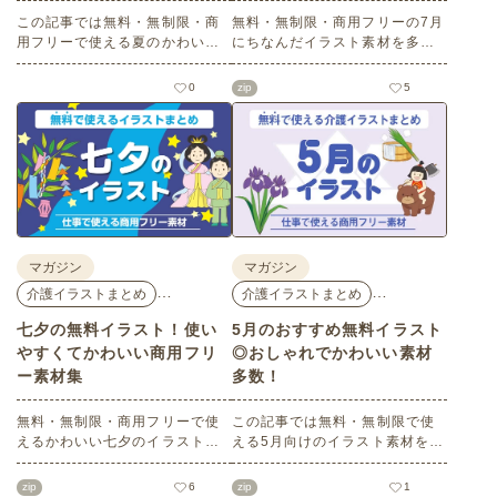
この記事では無料・無制限・商
無料・無制限・商用フリーの7月
用フリーで使える夏のかわいい
にちなんだイラスト素材を多数
イラスト素材を多数ご紹介いた
ご紹介します。どれも印刷に適
します。夏の花であるひまわり
した解像度で、点数制限なしで
0
zip
5
や朝顔、夏祭り、花火、七夕な
自由に使える素材ばかり♪どなた
ど夏ならではのかわいいイラス
でもご利用いただけます！ぜひ
トをご用意！ポスターやパンフ
ご活用ください。
レットなどで使いやすいテイス
トなので、ぜひご活用くださ
い。
マガジン
マガジン
…
…
介護イラストまとめ
介護イラストまとめ
七夕の無料イラスト！使い
5月のおすすめ無料イラスト
やすくてかわいい商用フリ
◎おしゃれでかわいい素材
ー素材集
多数！
無料・無制限・商用フリーで使
この記事では無料・無制限で使
えるかわいい七夕のイラスト素
える5月向けのイラスト素材を多
材をご紹介します。短冊の印刷
数ご紹介します。商用フリーの
用テンプレート、飾り文字、使
可愛くておしゃれなイラスト素
zip
6
zip
1