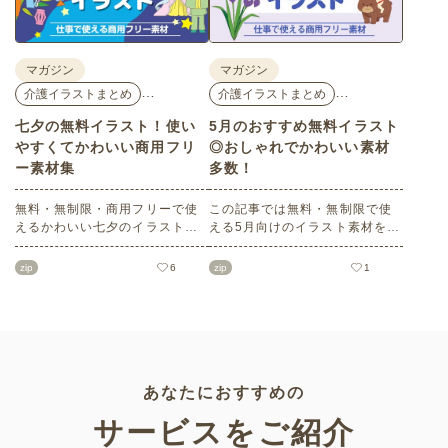
い。
マガジン
マガジン
…
…
介護イラストまとめ
介護イラストまとめ
七夕の無料イラスト！使い
5月のおすすめ無料イラスト
やすくてかわいい商用フリ
◎おしゃれでかわいい素材
ー素材集
多数！
無料・無制限・商用フリーで使
この記事では無料・無制限で使
えるかわいい七夕のイラスト素
える5月向けのイラスト素材を多
材をご紹介します。短冊の印刷
数ご紹介します。商用フリーの
用テンプレート、飾り文字、使
可愛くておしゃれなイラスト素
zip
6
zip
1
いやすいフレーム素材など多種
材が多数！こどもの日（端午の
多様なイラストをご用意。学校
節句）や母の日などの5月ならで
や会社、老人ホームやデイサー
はのイラストばかりです。使い
ビスなどの介護施設、ご自宅な
やすい透明背景素材なので、ぜ
どで気軽にお使いください。
ひパンフレットやお便りなどの
さまざまなシーンでご活用くだ
さい！
あなたにおすすめの
サービスをご紹介