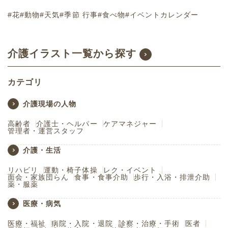
#花
#動物
#天気
#季節 行事
#食べ物
#イベントカレンダー
介護イラスト一覧から探す
カテゴリ
介護現場の人物
高齢者
介護士・ヘルパー
ケアマネジャー
管理者・運営スタッフ
介護・生活
リハビリ
運動・椅子体操
レク・イベント
面会・家族団らん
食事・食事介助
歩行・入浴・排泄介助
薬・服薬
医療・病気
医療・福祉
病院・入院・退院
診察・治療・手術
医者