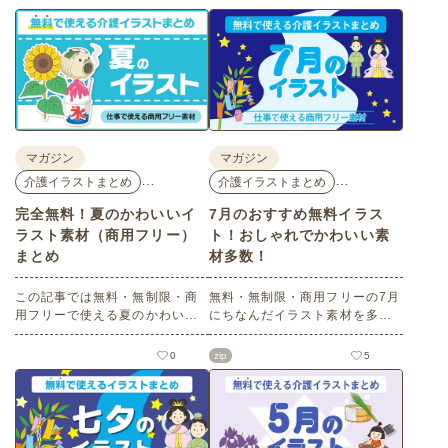
マガジン
マガジン
…
…
介護イラストまとめ
介護イラストまとめ
完全無料！夏のかわいいイ
7月のおすすめ無料イラス
ラスト素材（商用フリー）
ト！おしゃれでかわいい素
まとめ
材多数！
この記事では無料・無制限・商
無料・無制限・商用フリーの7月
用フリーで使える夏のかわいい
にちなんだイラスト素材を多数
イラスト素材を多数ご紹介いた
ご紹介します。どれも印刷に適
します。夏の花であるひまわり
した解像度で、点数制限なしで
0
zip
5
や朝顔、夏祭り、花火、七夕な
自由に使える素材ばかり♪どなた
ど夏ならではのかわいいイラス
でもご利用いただけます！ぜひ
トをご用意！ポスターやパンフ
ご活用ください。
レットなどで使いやすいテイス
トなので、ぜひご活用くださ