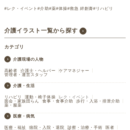
#レク・イベント
#介助
#薬
#体操
#救急 絆創膏
#リハビリ
介護イラスト一覧から探す
カテゴリ
介護現場の人物
高齢者
介護士・ヘルパー
ケアマネジャー
管理者・運営スタッフ
介護・生活
リハビリ
運動・椅子体操
レク・イベント
面会・家族団らん
食事・食事介助
歩行・入浴・排泄介助
薬・服薬
医療・病気
医療・福祉
病院・入院・退院
診察・治療・手術
医者