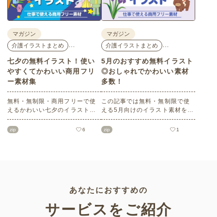
い。
マガジン
マガジン
…
…
介護イラストまとめ
介護イラストまとめ
七夕の無料イラスト！使い
5月のおすすめ無料イラスト
やすくてかわいい商用フリ
◎おしゃれでかわいい素材
ー素材集
多数！
無料・無制限・商用フリーで使
この記事では無料・無制限で使
えるかわいい七夕のイラスト素
える5月向けのイラスト素材を多
材をご紹介します。短冊の印刷
数ご紹介します。商用フリーの
用テンプレート、飾り文字、使
可愛くておしゃれなイラスト素
zip
6
zip
1
いやすいフレーム素材など多種
材が多数！こどもの日（端午の
多様なイラストをご用意。学校
節句）や母の日などの5月ならで
や会社、老人ホームやデイサー
はのイラストばかりです。使い
ビスなどの介護施設、ご自宅な
やすい透明背景素材なので、ぜ
どで気軽にお使いください。
ひパンフレットやお便りなどの
さまざまなシーンでご活用くだ
さい！
あなたにおすすめの
サービスをご紹介