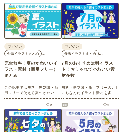
マガジン
マガジン
…
…
介護イラストまとめ
介護イラストまとめ
完全無料！夏のかわいいイ
7月のおすすめ無料イラス
ラスト素材（商用フリー）
ト！おしゃれでかわいい素
まとめ
材多数！
この記事では無料・無制限・商
無料・無制限・商用フリーの7月
用フリーで使える夏のかわいい
にちなんだイラスト素材を多数
イラスト素材を多数ご紹介いた
ご紹介します。どれも印刷に適
します。夏の花であるひまわり
した解像度で、点数制限なしで
0
zip
5
や朝顔、夏祭り、花火、七夕な
自由に使える素材ばかり♪どなた
ど夏ならではのかわいいイラス
でもご利用いただけます！ぜひ
トをご用意！ポスターやパンフ
ご活用ください。
レットなどで使いやすいテイス
トなので、ぜひご活用くださ