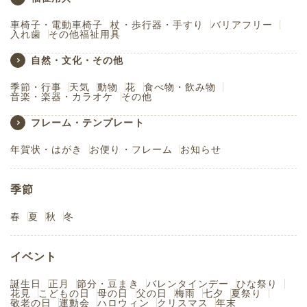
車椅子・電動車椅子
杖・歩行器・手すり
バリアフリー
入れ歯
その他福祉用具
自然・文化・その他
季節・行事
天気
動物
花
食べ物・飲み物
音楽・楽器・カラオケ
その他
フレーム・テンプレート
年賀状・はがき
お便り・フレーム
お知らせ
季節
春
夏
秋
冬
イベント
誕生日
正月
節分・豆まき
バレンタインデー
ひな祭り
花見
こどもの日
母の日
父の日
梅雨
七夕
夏祭り
敬老の日
運動会
ハロウィン
クリスマス
年末