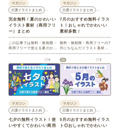
マガジン
マガジン
…
…
介護イラストまとめ
介護イラストまとめ
完全無料！夏のかわいい
7月のおすすめ無料イラス
イラスト素材（商用フリ
ト！おしゃれでかわいい
ー）まとめ
素材多数！
この記事では無料・無制限・
無料・無制限・商用フリーの7
商用フリーで使える夏のかわ
月にちなんだイラスト素材を
いいイラスト素材を多数ご紹
多数ご紹介します。どれも印
介いたします。夏の花である
刷に適した解像度で、点数制
0
zip
5
ひまわりや朝顔、夏祭り、花
限なしで自由に使える素材ば
火、七夕など夏ならではのか
かり♪どなたでもご利用いただ
わいいイラストをご用意！ポ
けます！ぜひご活用くださ
スターやパンフレットなどで
い。
使いやすいテイストなので、
ぜひご活用ください。
マガジン
マガジン
…
…
介護イラストまとめ
介護イラストまとめ
七夕の無料イラスト！使
5月のおすすめ無料イラス
いやすくてかわいい商用
ト◎おしゃれでかわいい