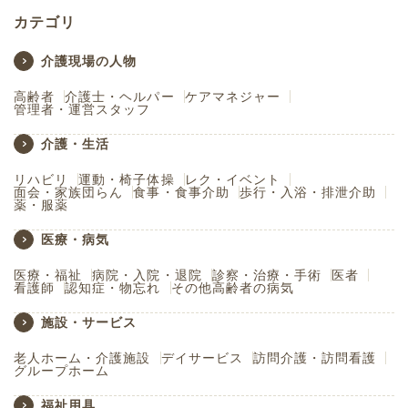
カテゴリ
介護現場の人物
高齢者
介護士・ヘルパー
ケアマネジャー
管理者・運営スタッフ
介護・生活
リハビリ
運動・椅子体操
レク・イベント
面会・家族団らん
食事・食事介助
歩行・入浴・排泄介助
薬・服薬
医療・病気
医療・福祉
病院・入院・退院
診察・治療・手術
医者
看護師
認知症・物忘れ
その他高齢者の病気
施設・サービス
老人ホーム・介護施設
デイサービス
訪問介護・訪問看護
グループホーム
福祉用具