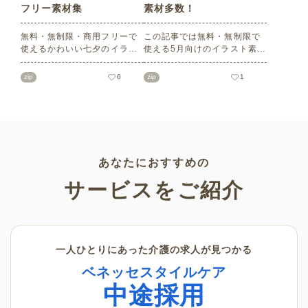
フリー素材集
素材多数！
無料・無制限・商用フリーで
この記事では無料・無制限で
使えるかわいい七夕のイラス
使える5月向けのイラスト素材
ト素材をご紹介します。短冊
を多数ご紹介します。商用フ
の印刷用テンプレート、飾り
リーの可愛くておしゃれなイ
zip
6
zip
1
文字、使いやすいフレーム素
ラスト素材が多数！こどもの
材など多種多様なイラストを
日（端午の節句）や母の日な
ご用意。学校や会社、老人ホ
どの5月ならではのイラストば
ームやデイサービスなどの介
かりです。使いやすい透明背
護施設、ご自宅などで気軽に
景素材なので、ぜひパンフレ
お使いください。
ットやお便りなどのさまざま
なシーンでご活用ください！
あなたにおすすめの
サービスをご紹介
一人ひとりにあった介護の求人が見つかる
ベネッセスタイルケア
中途採用