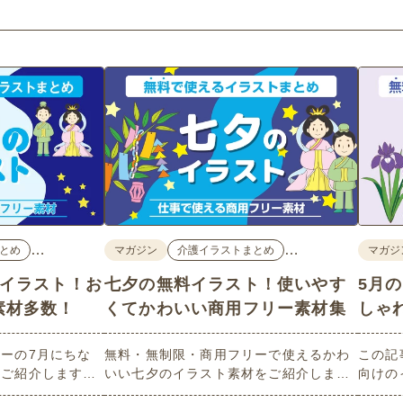
…
…
とめ
マガジン
介護イラストまとめ
マガジ
料イラスト！お
七夕の無料イラスト！使いやす
5月
素材多数！
くてかわいい商用フリー素材集
しゃ
ーの7月にちな
無料・無制限・商用フリーで使えるかわ
この記
数ご紹介します。
いい七夕のイラスト素材をご紹介しま
向けの
像度で、点数制限
す。短冊の印刷用テンプレート、飾り文
す。商