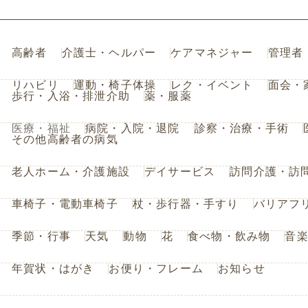
高齢者
介護士・ヘルパー
ケアマネジャー
管理者
リハビリ
運動・椅子体操
レク・イベント
面会・
歩行・入浴・排泄介助
薬・服薬
医療・福祉
病院・入院・退院
診察・治療・手術
その他高齢者の病気
老人ホーム・介護施設
デイサービス
訪問介護・訪
車椅子・電動車椅子
杖・歩行器・手すり
バリアフ
季節・行事
天気
動物
花
食べ物・飲み物
音
年賀状・はがき
お便り・フレーム
お知らせ