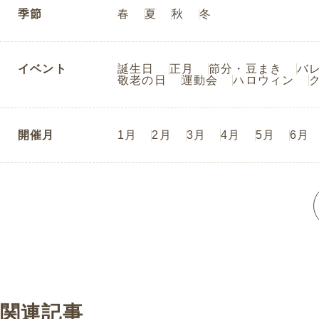
季節
春
夏
秋
冬
イベント
誕生日
正月
節分・豆まき
バ
敬老の日
運動会
ハロウィン
開催月
1月
2月
3月
4月
5月
6月
関連記事