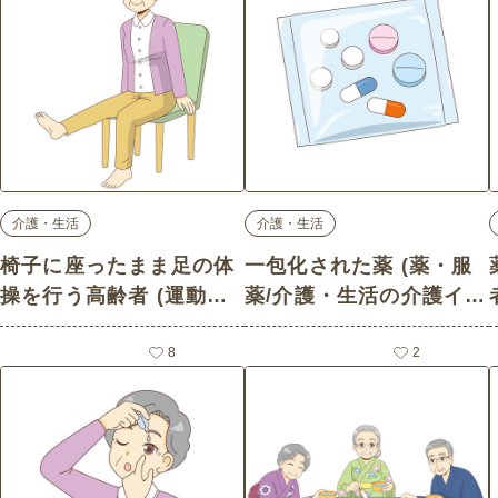
介護・生活
介護・生活
椅子に座ったまま足の体
一包化された薬 (薬・服
操を行う高齢者 (運動・
薬/介護・生活の介護イラ
椅子体操/介護・生活の介
スト素材)
護イラスト素材)
8
2