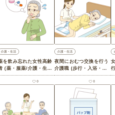
介護・生活
介護・生活
薬を飲み忘れた女性高齢
夜間におむつ交換を行う
者 (薬・服薬/介護・生活
介護職 (歩行・入浴・排
の介護イラスト素材)
泄介助/介護・生活の介護
0
イラスト素材)
0