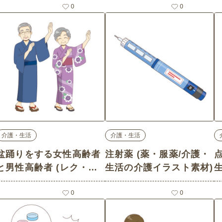
0
0
介護・生活
介護・生活
盆踊りをする女性高齢者
注射薬 (薬・服薬/介護・
と男性高齢者 (レク・イ
生活の介護イラスト素材)
ベント/介護・生活の介護
イラスト素材)
0
0