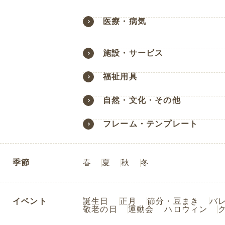
医療・病気
施設・サービス
福祉用具
自然・文化・その他
フレーム・テンプレート
季節
春
夏
秋
冬
イベント
誕生日
正月
節分・豆まき
バ
敬老の日
運動会
ハロウィン