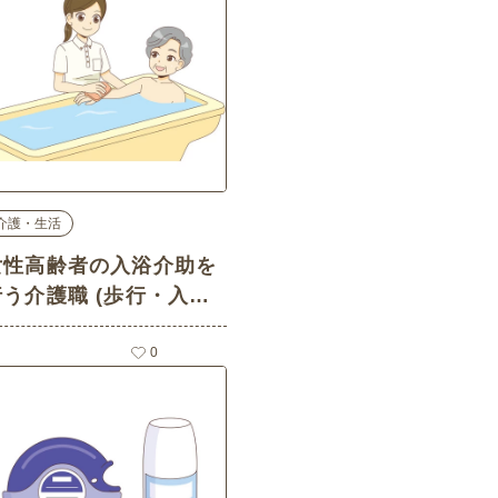
介護・生活
女性高齢者の入浴介助を
行う介護職 (歩行・入
浴・排泄介助/介護・生活
の介護イラスト素材)
0