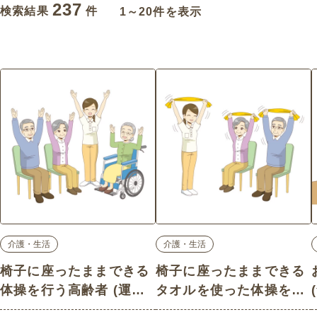
237
検索結果
件
1～20件を表示
介護・生活
介護・生活
椅子に座ったままできる
椅子に座ったままできる
体操を行う高齢者 (運
タオルを使った体操を行
動・椅子体操/介護・生活
う高齢者 (運動・椅子体