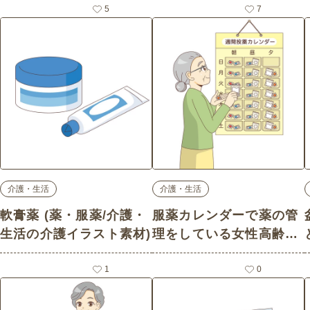
の介護イラスト素材)
5
操/介護・生活の介護イラ
7
スト素材)
介護・生活
介護・生活
軟膏薬 (薬・服薬/介護・
服薬カレンダーで薬の管
生活の介護イラスト素材)
理をしている女性高齢者
(薬・服薬/介護・生活の
1
介護イラスト素材)
0