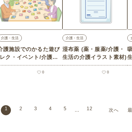
介護・生活
介護・生活
介護施設でのかるた遊び
湿布薬 (薬・服薬/介護・
(レク・イベント/介護・
生活の介護イラスト素材)
生活の介護イラスト素材)
0
0
1
2
3
4
5
12
次へ
…