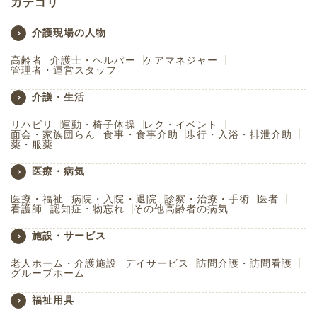
カテゴリ
介護現場の人物
高齢者
介護士・ヘルパー
ケアマネジャー
管理者・運営スタッフ
介護・生活
リハビリ
運動・椅子体操
レク・イベント
面会・家族団らん
食事・食事介助
歩行・入浴・排泄介助
薬・服薬
医療・病気
医療・福祉
病院・入院・退院
診察・治療・手術
医者
看護師
認知症・物忘れ
その他高齢者の病気
施設・サービス
老人ホーム・介護施設
デイサービス
訪問介護・訪問看護
グループホーム
福祉用具