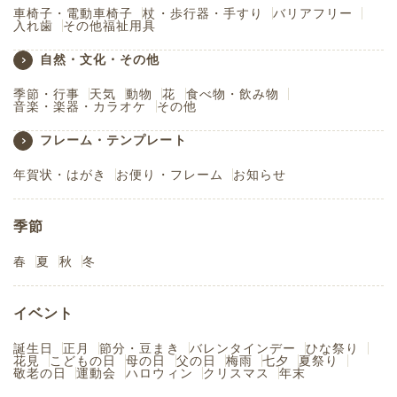
車椅子・電動車椅子
杖・歩行器・手すり
バリアフリー
入れ歯
その他福祉用具
自然・文化・その他
季節・行事
天気
動物
花
食べ物・飲み物
音楽・楽器・カラオケ
その他
フレーム・テンプレート
年賀状・はがき
お便り・フレーム
お知らせ
季節
春
夏
秋
冬
イベント
誕生日
正月
節分・豆まき
バレンタインデー
ひな祭り
花見
こどもの日
母の日
父の日
梅雨
七夕
夏祭り
敬老の日
運動会
ハロウィン
クリスマス
年末