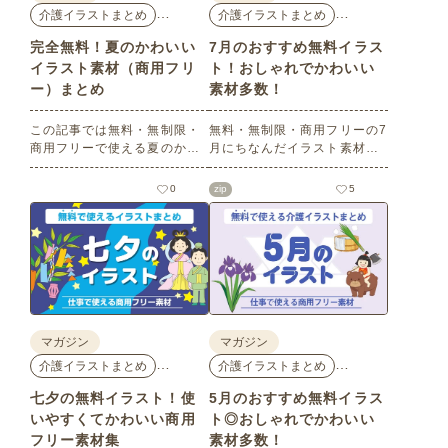
…
…
介護イラストまとめ
介護イラストまとめ
完全無料！夏のかわいい
7月のおすすめ無料イラス
イラスト素材（商用フリ
ト！おしゃれでかわいい
ー）まとめ
素材多数！
この記事では無料・無制限・
無料・無制限・商用フリーの7
商用フリーで使える夏のかわ
月にちなんだイラスト素材を
いいイラスト素材を多数ご紹
多数ご紹介します。どれも印
介いたします。夏の花である
刷に適した解像度で、点数制
0
zip
5
ひまわりや朝顔、夏祭り、花
限なしで自由に使える素材ば
火、七夕など夏ならではのか
かり♪どなたでもご利用いただ
わいいイラストをご用意！ポ
けます！ぜひご活用くださ
スターやパンフレットなどで
い。
使いやすいテイストなので、
ぜひご活用ください。
マガジン
マガジン
…
…
介護イラストまとめ
介護イラストまとめ
七夕の無料イラスト！使
5月のおすすめ無料イラス
いやすくてかわいい商用
ト◎おしゃれでかわいい
フリー素材集
素材多数！