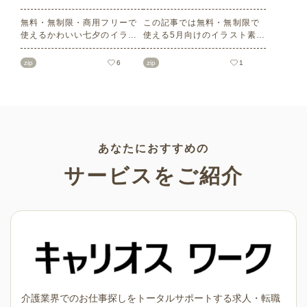
無料・無制限・商用フリーで
この記事では無料・無制限で
使えるかわいい七夕のイラス
使える5月向けのイラスト素材
ト素材をご紹介します。短冊
を多数ご紹介します。商用フ
の印刷用テンプレート、飾り
リーの可愛くておしゃれなイ
zip
6
zip
1
文字、使いやすいフレーム素
ラスト素材が多数！こどもの
材など多種多様なイラストを
日（端午の節句）や母の日な
ご用意。学校や会社、老人ホ
どの5月ならではのイラストば
ームやデイサービスなどの介
かりです。使いやすい透明背
護施設、ご自宅などで気軽に
景素材なので、ぜひパンフレ
お使いください。
ットやお便りなどのさまざま
なシーンでご活用ください！
あなたにおすすめの
サービスをご紹介
介護業界でのお仕事探しをトータルサポートする求人・転職