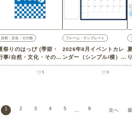
自然・文化・その他
フレーム・テンプレート
夏祭りのはっぴ (季節・
2026年8月イベントカレ
行事/自然・文化・その他
ンダー（シンプル/横）
の介護イラスト素材)
(お便り・フレーム/フレ
5
ーム・テンプレートの介
0
護イラスト素材)
1
2
3
4
5
9
次へ
…