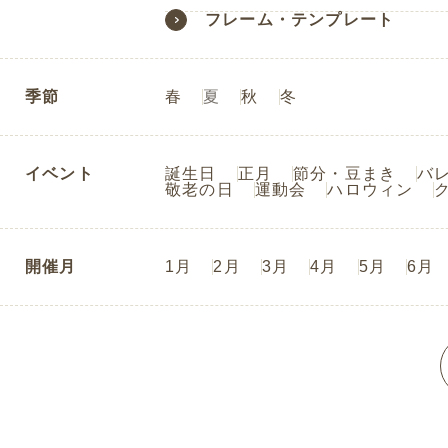
フレーム・テンプレート
季節
春
夏
秋
冬
イベント
誕生日
正月
節分・豆まき
バ
敬老の日
運動会
ハロウィン
開催月
1月
2月
3月
4月
5月
6月