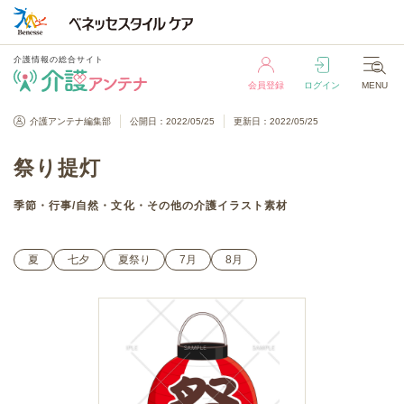
介護情報の総合サイト
会員登録
ログイン
MENU
介護情報の総合サイト
介護アンテナ編集部
公開日：2022/05/25
更新日：2022/05/25
会員登録
ログイン
MENU
祭り提灯
季節・行事
/
自然・文化・その他
の介護イラスト素材
夏
七夕
夏祭り
7月
8月