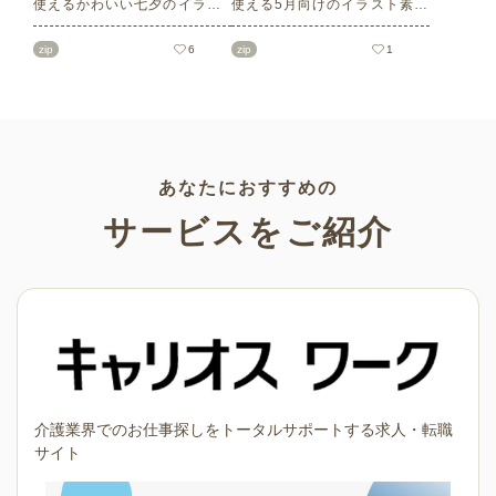
使えるかわいい七夕のイラス
使える5月向けのイラスト素材
ト素材をご紹介します。短冊
を多数ご紹介します。商用フ
の印刷用テンプレート、飾り
リーの可愛くておしゃれなイ
zip
6
zip
1
文字、使いやすいフレーム素
ラスト素材が多数！こどもの
材など多種多様なイラストを
日（端午の節句）や母の日な
ご用意。学校や会社、老人ホ
どの5月ならではのイラストば
ームやデイサービスなどの介
かりです。使いやすい透明背
護施設、ご自宅などで気軽に
景素材なので、ぜひパンフレ
お使いください。
ットやお便りなどのさまざま
なシーンでご活用ください！
あなたにおすすめの
サービスをご紹介
介護業界でのお仕事探しをトータルサポートする求人・転職
サイト