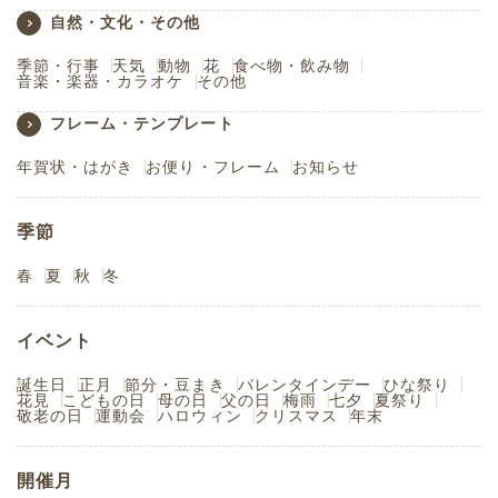
自然・文化・その他
季節・行事
天気
動物
花
食べ物・飲み物
音楽・楽器・カラオケ
その他
フレーム・テンプレート
年賀状・はがき
お便り・フレーム
お知らせ
季節
春
夏
秋
冬
イベント
誕生日
正月
節分・豆まき
バレンタインデー
ひな祭り
花見
こどもの日
母の日
父の日
梅雨
七夕
夏祭り
敬老の日
運動会
ハロウィン
クリスマス
年末
開催月