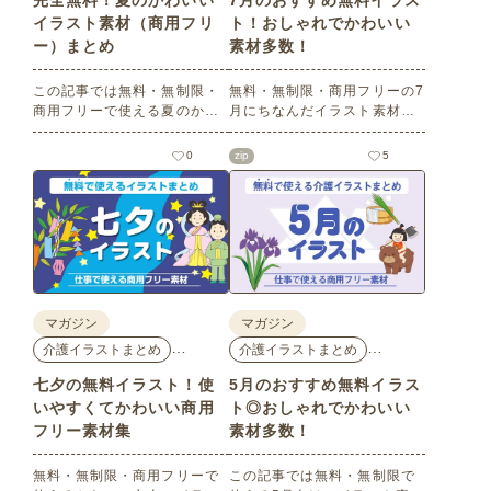
完全無料！夏のかわいい
7月のおすすめ無料イラス
イラスト素材（商用フリ
ト！おしゃれでかわいい
ー）まとめ
素材多数！
この記事では無料・無制限・
無料・無制限・商用フリーの7
商用フリーで使える夏のかわ
月にちなんだイラスト素材を
いいイラスト素材を多数ご紹
多数ご紹介します。どれも印
介いたします。夏の花である
刷に適した解像度で、点数制
0
zip
5
ひまわりや朝顔、夏祭り、花
限なしで自由に使える素材ば
火、七夕など夏ならではのか
かり♪どなたでもご利用いただ
わいいイラストをご用意！ポ
けます！ぜひご活用くださ
スターやパンフレットなどで
い。
使いやすいテイストなので、
ぜひご活用ください。
マガジン
マガジン
…
…
介護イラストまとめ
介護イラストまとめ
七夕の無料イラスト！使
5月のおすすめ無料イラス
いやすくてかわいい商用
ト◎おしゃれでかわいい
フリー素材集
素材多数！
無料・無制限・商用フリーで
この記事では無料・無制限で