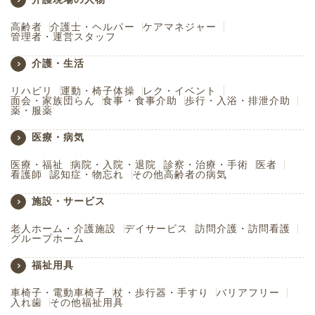
高齢者
介護士・ヘルパー
ケアマネジャー
管理者・運営スタッフ
介護・生活
リハビリ
運動・椅子体操
レク・イベント
面会・家族団らん
食事・食事介助
歩行・入浴・排泄介助
薬・服薬
医療・病気
医療・福祉
病院・入院・退院
診察・治療・手術
医者
看護師
認知症・物忘れ
その他高齢者の病気
施設・サービス
老人ホーム・介護施設
デイサービス
訪問介護・訪問看護
グループホーム
福祉用具
車椅子・電動車椅子
杖・歩行器・手すり
バリアフリー
入れ歯
その他福祉用具