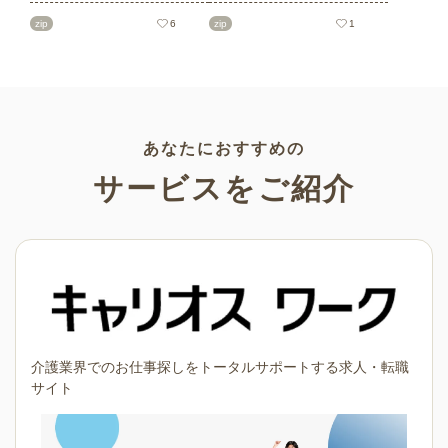
ト素材をご紹介します。短冊
を多数ご紹介します。商用フ
の印刷用テンプレート、飾り
リーの可愛くておしゃれなイ
zip
6
zip
1
文字、使いやすいフレーム素
ラスト素材が多数！こどもの
材など多種多様なイラストを
日（端午の節句）や母の日な
ご用意。学校や会社、老人ホ
どの5月ならではのイラストば
ームやデイサービスなどの介
かりです。使いやすい透明背
護施設、ご自宅などで気軽に
景素材なので、ぜひパンフレ
お使いください。
ットやお便りなどのさまざま
なシーンでご活用ください！
あなたにおすすめの
サービスをご紹介
介護業界でのお仕事探しをトータルサポートする求人・転職
サイト