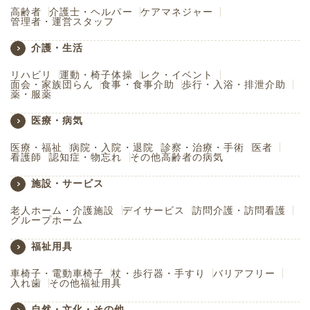
高齢者
介護士・ヘルパー
ケアマネジャー
管理者・運営スタッフ
介護・生活
リハビリ
運動・椅子体操
レク・イベント
面会・家族団らん
食事・食事介助
歩行・入浴・排泄介助
薬・服薬
医療・病気
医療・福祉
病院・入院・退院
診察・治療・手術
医者
看護師
認知症・物忘れ
その他高齢者の病気
施設・サービス
老人ホーム・介護施設
デイサービス
訪問介護・訪問看護
グループホーム
福祉用具
車椅子・電動車椅子
杖・歩行器・手すり
バリアフリー
入れ歯
その他福祉用具
自然・文化・その他