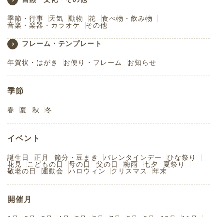
季節・行事
天気
動物
花
食べ物・飲み物
音楽・楽器・カラオケ
その他
フレーム・テンプレート
年賀状・はがき
お便り・フレーム
お知らせ
季節
春
夏
秋
冬
イベント
誕生日
正月
節分・豆まき
バレンタインデー
ひな祭り
花見
こどもの日
母の日
父の日
梅雨
七夕
夏祭り
敬老の日
運動会
ハロウィン
クリスマス
年末
開催月