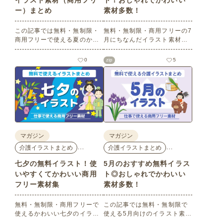
イラスト素材（商用フリ
ト！おしゃれでかわいい
ー）まとめ
素材多数！
この記事では無料・無制限・
無料・無制限・商用フリーの7
商用フリーで使える夏のかわ
月にちなんだイラスト素材を
いいイラスト素材を多数ご紹
多数ご紹介します。どれも印
介いたします。夏の花である
刷に適した解像度で、点数制
0
zip
5
ひまわりや朝顔、夏祭り、花
限なしで自由に使える素材ば
火、七夕など夏ならではのか
かり♪どなたでもご利用いただ
わいいイラストをご用意！ポ
けます！ぜひご活用くださ
スターやパンフレットなどで
い。
使いやすいテイストなので、
ぜひご活用ください。
マガジン
マガジン
…
…
介護イラストまとめ
介護イラストまとめ
七夕の無料イラスト！使
5月のおすすめ無料イラス
いやすくてかわいい商用
ト◎おしゃれでかわいい
フリー素材集
素材多数！
無料・無制限・商用フリーで
この記事では無料・無制限で
使えるかわいい七夕のイラス
使える5月向けのイラスト素材