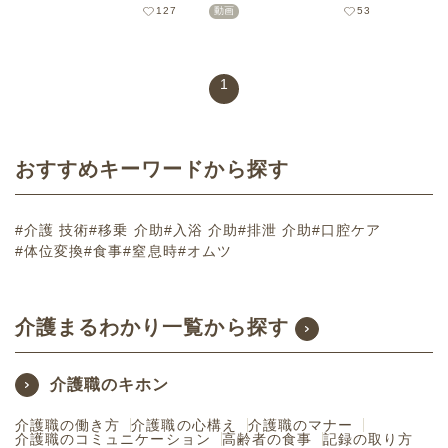
などわかりやすく解説します。
すい3つのリスクをご紹介しま
127
動画
53
す。※無料会員登録をすると動
画が閲覧できます※
1
おすすめキーワードから探す
#介護 技術
#移乗 介助
#入浴 介助
#排泄 介助
#口腔ケア
#体位変換
#食事
#窒息時
#オムツ
介護まるわかり一覧から探す
介護職のキホン
介護職の働き方
介護職の心構え
介護職のマナー
介護職のコミュニケーション
高齢者の食事
記録の取り方