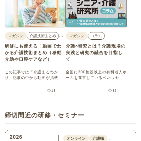
…
マガジン
介護技術まとめ
マガジン
コラム
研修にも使える！動画でわ
介護×研究とは？介護現場の
かる介護技術まとめ（移動
実践と研究の融合を目指し
介助や口腔ケアなど）
て
この記事では「介護まるわか
全国に300施設以上の有料老人ホ
り」記事の中から動画が掲載さ
ームを運営しているベネッセス
れている記事をご紹介します。
タイルケアの社内シンクタンク
（研究機関）である「ベネッセ
13
32
シニア・介護研究所」の研究員
が、介護に関する調査・研究の
トレンドや最新情報など、介護
現場で活躍されている方に向け
締切間近の研修・セミナー
て、役立つ情報を発信する連載
コラム。記念すべき第1回目をお
届けいたします！
2026
…
オンライン
介護職