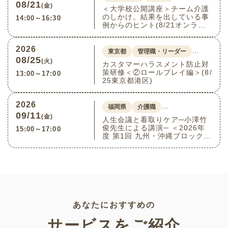
08/21
(金)
＜大学校公開講座＞チーム介護
のしかけ。結果を出している事
14:00～16:30
例からのヒント(8/21オンライ
ン)
2026
…
東京都
管理職・リーダー
08/25
(火)
カスタマーハラスメント防止対
策研修＜②ロールプレイ編＞(8/
13:00～17:00
25東京都港区)
2026
…
福岡県
介護職
09/11
(金)
人生会議と看取りケア─小澤竹
俊先生による講演─ ＜2026年
15:00～17:00
度 第1回 九州・沖縄ブロック介
護付きホーム連絡会＞(9/11福
岡県福岡市博多区)
あなたにおすすめの
サービスをご紹介