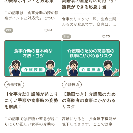
の観察ポイントと対応策
高齢者の窒息時の対応・介
護職ができる応急手当
この記事は「食事介助の際の観
察ポイントと対応策」について
食事のリスクで、即、生命に関
わかりやすくご紹介します。食
わるのが窒息です。窒息は、救
べ物を認知して、お腹に入るま
命までの時間がわずかしかな
PDF
64
での流れの中で、各期における
く、素早い判断と行動が何より
動画
75
観察すべきポイントとその対応
重要です。この記事では緊急時
を学んでいきましょう。※記事
対応の一つである「窒息時の対
の内容は2021年3月時点の情報
応」についてわかりやすくご紹
をもとに作成しています。
介します。※無料会員登録をす
ると動画が閲覧できます※
介護技術
介護技術
【食事介助】誤嚥が起こり
【動画つき】介護職のため
にくい手順や食事時の姿勢
の高齢者の食事にかかわる
を解説！
リスク
この記事では誤嚥や窒息が起こ
高齢になると、摂食嚥下機能が
りにくい正しい食事の介助の方
低下してきます。ここでは嚥下
法・ポイント・気を付けること
機能が低下することで起こりや