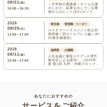
08/21
(金)
＜大学校公開講座＞チーム介護
のしかけ。結果を出している事
14:00～16:30
例からのヒント(8/21オンライ
ン)
2026
…
東京都
管理職・リーダー
08/25
(火)
カスタマーハラスメント防止対
策研修＜②ロールプレイ編＞(8/
13:00～17:00
25東京都港区)
2026
…
福岡県
介護職
09/11
(金)
人生会議と看取りケア─小澤竹
俊先生による講演─ ＜2026年
15:00～17:00
度 第1回 九州・沖縄ブロック介
護付きホーム連絡会＞(9/11福
岡県福岡市博多区)
あなたにおすすめの
サービスをご紹介