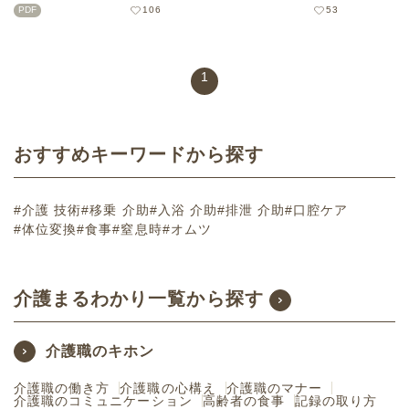
す。どんな場面でもご利用者の
とが多い介護職がおすすめして
PDF
106
53
想いに沿った介助を実践するた
いる予防体操です。短い時間で
めに介護技術の基本6つのポイン
実施できるので、毎日の習慣と
トをご紹介します。※記事の内
して採り入れやすい内容となっ
容は2021年3月時点の情報をも
ています。腰痛は予防が肝心な
1
とに作成しています。
ので、ぜひこのストレッチを採
り入れて、腰痛予防を心がけま
しょう。
おすすめキーワードから探す
#介護 技術
#移乗 介助
#入浴 介助
#排泄 介助
#口腔ケア
#体位変換
#食事
#窒息時
#オムツ
介護まるわかり一覧から探す
介護職のキホン
介護職の働き方
介護職の心構え
介護職のマナー
介護職のコミュニケーション
高齢者の食事
記録の取り方