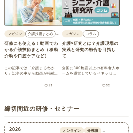
…
マガジン
介護技術まとめ
マガジン
コラム
研修にも使える！動画でわ
介護×研究とは？介護現場の
かる介護技術まとめ（移動
実践と研究の融合を目指し
介助や口腔ケアなど）
て
この記事では「介護まるわか
全国に300施設以上の有料老人ホ
り」記事の中から動画が掲載さ
ームを運営しているベネッセス
れている記事をご紹介します。
タイルケアの社内シンクタンク
（研究機関）である「ベネッセ
13
32
シニア・介護研究所」の研究員
が、介護に関する調査・研究の
トレンドや最新情報など、介護
現場で活躍されている方に向け
締切間近の研修・セミナー
て、役立つ情報を発信する連載
コラム。記念すべき第1回目をお
届けいたします！
2026
…
オンライン
介護職