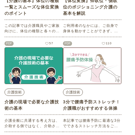
【介護の基本】体位の種類
【体位変換】仰臥位・側臥
一覧とスムーズな体位変換
位のポジショニング介護の
のポイント
基本を解説
この記事では介護職員やご家族
ご利用者のなかには、ご自身で
向けに、体位の種類と各々の特
身体を動かすことができず、寝
徴をご紹介します。仰臥位、側
返りをうてない方もいらっしゃ
臥位（横臥位）、伏臥位（腹臥
います。同じ姿勢で寝続けるこ
PDF
57
PDF
110
位）、端座位、ファーラー位、
とで起きる身体への影響を理解
セミファーラー位について理解
し、安楽な姿勢で過ごしていた
を深め、床ずれ予防の知識や高
だけるよう介助を行っていきま
齢者にとって心地いい体位は何
しょう。 この記事では体位変
かを学びましょう。研修資料と
換・ポジショニングについてわ
して使える印刷用データも無料
かりやすく解説します。※記事
でダウンロード可能♪
の内容は2021年3月時点の情報
をもとに作成しています。
介護技術
介護技術
介護の現場で必要な介護技
3分で腰痛予防ストレッチ！
術の基本
介護職がおすすめする体操
介護全般に共通する考え方は、
本記事では腰痛予防に最適な3分
介助する側ではなく、介助され
でできるストレッチ方法をご紹
る側を主として考えることで
介します。腰痛で悩まされるこ