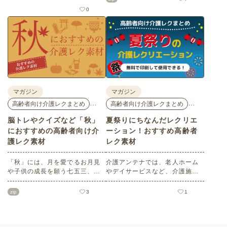
だきたい塗り絵や脳トレ、迷路
花モチーフのイラストや秋の思
0
などのレク素材を紹介します。
い出のイラストなど、使いやす
老人ホームやデイサービスでの
いレクリエーション素材満載で
レクリエーション、ご自宅での
す！商用フリーで無料のためお
趣味のお時間などさまざまなシ
気軽にさまざまなシーンでお使
ーンでぜひご活用ください。
いいただけます。
マガジン
マガジン
…
…
高齢者向け介護レクまとめ
高齢者向け介護レクまとめ
脳トレやクイズなど「秋」
夏祭りにちなんだレクリエ
におすすめの高齢者向け介
ーション！おすすめ高齢者
護レク素材
レク素材
「秋」には、月を愛でるお月見
介護アンテナでは、老人ホーム
や子供の成長を願う七五三、深
やデイサービスなど、介護施設
まる秋を鑑賞する紅葉狩りな
で使える高齢者向けレクリエー
ど、心を和ませるイベントがた
ション素材をたくさんご用意し
zip
3
1
くさんあります。今回は介護ア
ています。今回はそのなかか
ンテナオリジナルの秋におすす
ら、「夏祭り」にちなんだ塗り
めの高齢者向け介護レク素材を
絵や脳トレ・クイズをセレク
ご紹介します。窓越しに、色づ
ト。会員の方はすべて無料でご