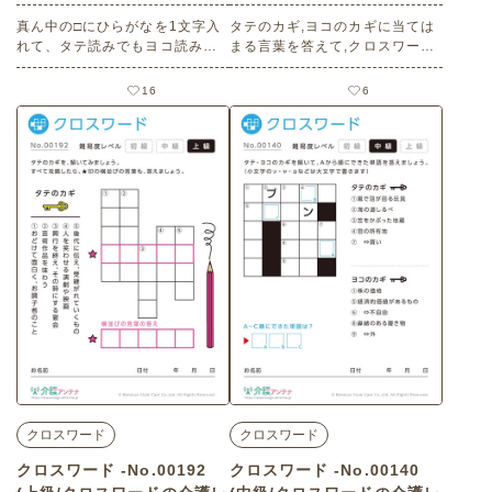
真ん中の□にひらがなを1文字入
タテのカギ,ヨコのカギに当ては
れて、タテ読みでもヨコ読みで
まる言葉を答えて,クロスワード
も意味の通じる言葉を完成させ
を完成させましょう。（小文字
ましょう。 老人ホームやデイサ
のッ・ャ・ョなどは大文字で書
16
6
ービスセンター、ご自宅などで
きます） 老人ホームやデイサー
印刷してお使いいただける無料
ビスセンター、ご自宅などで印
の高齢者向け介護レク素材（ク
刷してお使いいただける無料の
ロスワード・初級）です。
高齢者向け介護レク素材（クロ
スワード・中級）です。
クロスワード
クロスワード
クロスワード -No.00192
クロスワード -No.00140