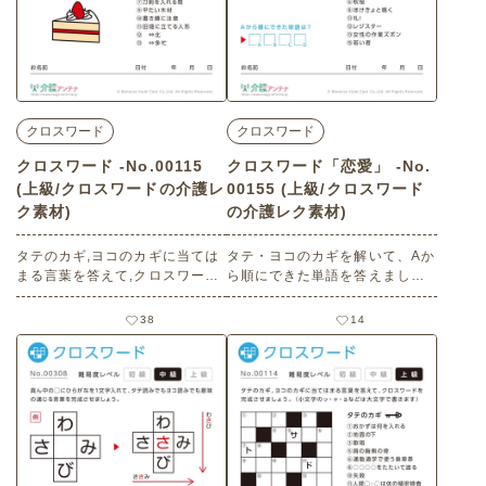
クロスワード
クロスワード
クロスワード -No.00115
クロスワード「恋愛」 -No.
(上級/クロスワードの介護レ
00155 (上級/クロスワード
ク素材)
の介護レク素材)
タテのカギ,ヨコのカギに当ては
タテ・ヨコのカギを解いて、Aか
まる言葉を答えて,クロスワード
ら順にできた単語を答えましょ
を完成させましょう。（小文字
う。（小文字のッ・ャ・ョなど
のッ・ャ・ョなどは大文字で書
は大文字で書きます） 老人ホー
38
14
きます） 老人ホームやデイサー
ムやデイサービスセンター、ご
ビスセンター、ご自宅などで印
自宅などで印刷してお使いいた
刷してお使いいただける無料の
だける無料の高齢者向け介護レ
高齢者向け介護レク素材（クロ
ク素材（クロスワード・上級）
スワード・上級）です。
です。