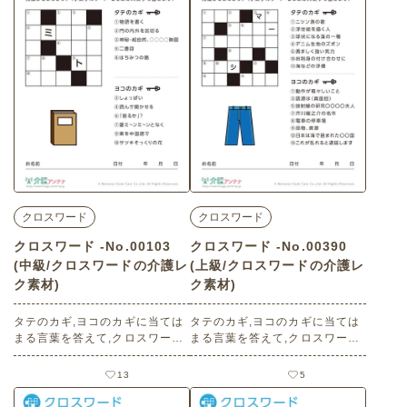
です。
クロスワード
クロスワード
クロスワード -No.00103
クロスワード -No.00390
(中級/クロスワードの介護レ
(上級/クロスワードの介護レ
ク素材)
ク素材)
タテのカギ,ヨコのカギに当ては
タテのカギ,ヨコのカギに当ては
まる言葉を答えて,クロスワード
まる言葉を答えて,クロスワード
を完成させましょう。（小文字
を完成させましょう。（小文字
のッ・ャ・ョなどは大文字で書
のッ・ャ・ョなどは大文字で書
13
5
きます） 老人ホームやデイサー
きます） 老人ホームやデイサー
ビスセンター、ご自宅などで印
ビスセンター、ご自宅などで印