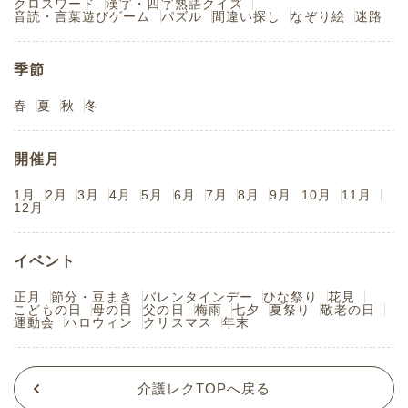
クロスワード
漢字・四字熟語クイズ
音読・言葉遊びゲーム
パズル
間違い探し
なぞり絵
迷路
季節
春
夏
秋
冬
開催月
1月
2月
3月
4月
5月
6月
7月
8月
9月
10月
11月
12月
イベント
正月
節分・豆まき
バレンタインデー
ひな祭り
花見
こどもの日
母の日
父の日
梅雨
七夕
夏祭り
敬老の日
運動会
ハロウィン
クリスマス
年末
介護レクTOPへ戻る