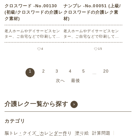
クロスワード -No.00130
ナンプレ -No.00051 (上級/
(初級/クロスワードの介護レ
クロスワードの介護レク素
ク素材)
材)
老人ホームやデイサービスセン
老人ホームやデイサービスセン
ター、ご自宅などで印刷してお
ター、ご自宅などで印刷してお
使いいただける無料の高齢者向
使いいただける無料の高齢者向
け介護レク素材（クロスワー
け介護レク素材（クロスワー
4
15
ド・初級）です。
ド・上級）です。
1
2
3
4
5
20
…
次へ
最後
介護レク一覧から探す
カテゴリ
脳トレ・クイズ
カレンダー作り
塗り絵
計算問題