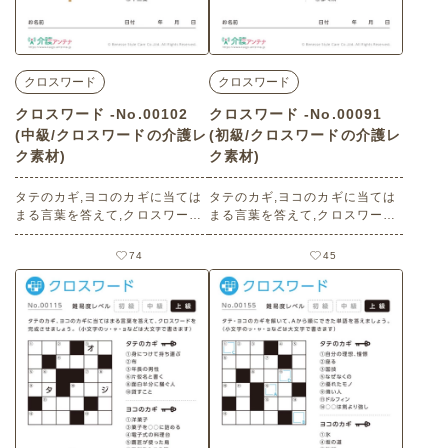
クロスワード
クロスワード
クロスワード -No.00102
クロスワード -No.00091
(中級/クロスワードの介護レ
(初級/クロスワードの介護レ
ク素材)
ク素材)
タテのカギ,ヨコのカギに当ては
タテのカギ,ヨコのカギに当ては
まる言葉を答えて,クロスワード
まる言葉を答えて,クロスワード
を完成させましょう。（小文字
を完成させましょう。（小文字
のッ・ャ・ョなどは大文字で書
のッ・ャ・ョなどは大文字で書
74
45
きます） 老人ホームやデイサー
きます） 老人ホームやデイサー
ビスセンター、ご自宅などで印
ビスセンター、ご自宅などで印
刷してお使いいただける無料の
刷してお使いいただける無料の
高齢者向け介護レク素材（クロ
高齢者向け介護レク素材（クロ
スワード・中級）です。
スワード・初級）です。