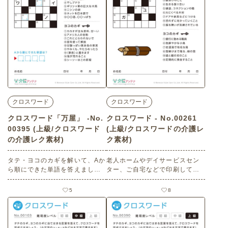
し・くさや
クロスワード
クロスワード
クロスワード「万屋」 -No.
クロスワード - No.00261
00395 (上級/クロスワード
(上級/クロスワードの介護レ
の介護レク素材)
ク素材)
タテ・ヨコのカギを解いて、Aか
老人ホームやデイサービスセン
ら順にできた単語を答えましょ
ター、ご自宅などで印刷してお
う。（小文字のッ・ャ・ョなど
使いいただける無料の高齢者向
は大文字で書きます） 老人ホー
け介護レク素材（クロスワー
5
8
ムやデイサービスセンター、ご
ド・上級）です。
自宅などで印刷してお使いいた
だける無料の高齢者向け介護レ
ク素材（クロスワード・上級）