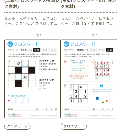
(上級/クロスワードの介護レ
(中級/クロスワードの介護レ
ク素材)
ク素材)
老人ホームやデイサービスセン
老人ホームやデイサービスセン
ター、ご自宅などで印刷してお
ター、ご自宅などで印刷してお
使いいただける無料の高齢者向
使いいただける無料の高齢者向
け介護レク素材（クロスワー
け介護レク素材（クロスワー
2
6
ド・上級）です。
ド・中級）です。
クロスワード
クロスワード