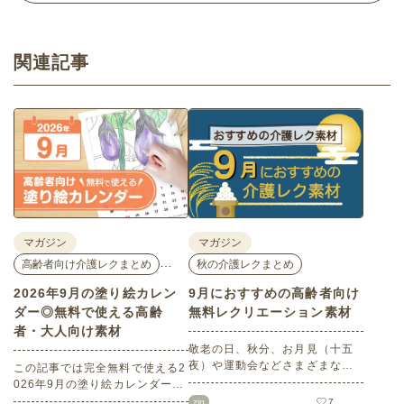
関連記事
マガジン
マガジン
…
高齢者向け介護レクまとめ
秋の介護レクまとめ
2026年9月の塗り絵カレン
9月におすすめの高齢者向け
ダー◎無料で使える高齢
無料レクリエーション素材
者・大人向け素材
敬老の日、秋分、お月見（十五
夜）や運動会などさまざまなイ
この記事では完全無料で使える2
ベント目白押しの9月。本記事で
026年9月の塗り絵カレンダーを
は9月にぜひチャレンジしていた
ご紹介します。人気で定番のお
zip
7