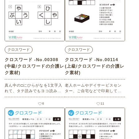
クロスワード
クロスワード
クロスワード -No.00308
クロスワード -No.00114
(中級/クロスワードの介護レ
(上級/クロスワードの介護レ
ク素材)
ク素材)
真ん中の□にひらがなを1文字入
老人ホームやデイサービスセン
れて、タテ読みでもヨコ読みで
ター、ご自宅などで印刷してお
も意味の通じる言葉を完成させ
使いいただける無料の高齢者向
ましょう。 老人ホームやデイサ
け介護レク素材（クロスワー
6
11
ービスセンター、ご自宅などで
ド・上級）です。
印刷してお使いいただける無料
の高齢者向け介護レク素材（ク
ロスワード・中級）です。 関連
キーワード：３月・弥生・三
月・舞踊・ぶよう・庇・ひさ