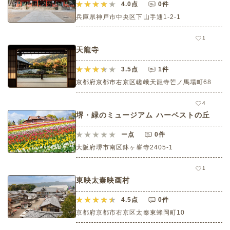
4.0
点
0件
兵庫県神戸市中央区下山手通1-2-1
1
天龍寺
3.5
点
1件
京都府京都市右京区嵯峨天龍寺芒ノ馬場町68
4
堺・緑のミュージアム ハーベストの丘
ー
点
0件
大阪府堺市南区鉢ヶ峯寺2405-1
1
東映太秦映画村
4.5
点
0件
京都府京都市右京区太秦東蜂岡町10