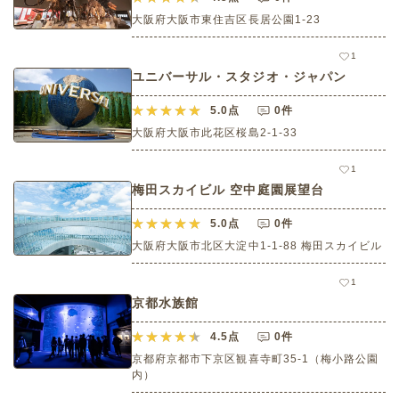
大阪府大阪市東住吉区長居公園1-23
1
ユニバーサル・スタジオ・ジャパン
5.0
点
0件
大阪府大阪市此花区桜島2-1-33
1
梅田スカイビル 空中庭園展望台
5.0
点
0件
大阪府大阪市北区大淀中1-1-88 梅田スカイビル
1
京都水族館
4.5
点
0件
京都府京都市下京区観喜寺町35-1（梅小路公園
内）