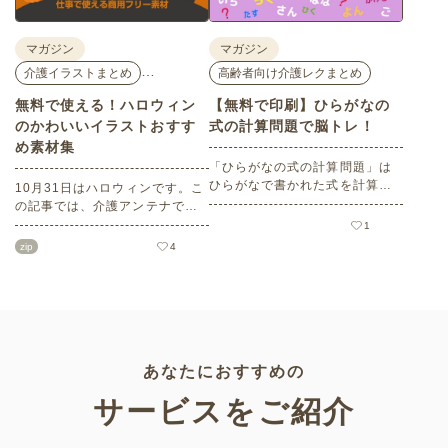
マガジン
マガジン
…
介護イラストまとめ
高齢者向け介護レクまとめ
無料で使える！ハロウィン
【無料で印刷】ひらがなの
のかわいいイラストおすす
式の計算問題で脳トレ！
め素材集
「ひらがなの式の計算問題」は
ひらがなで書かれた式を計算す
10月31日はハロウィンです。こ
る問題です。想像力やワーキン
の記事では、介護アンテナで扱
グメモリのトレーニングとして
う高齢者向けイラスト素材か
1
も活用できる脳トレ問題です。
ら、ハロウィンにちなんだおば
zip
4
こちらは会員登録をすると無料
けやかぼちゃなどの素材をご紹
でプリントすることができるの
介します。いずれも万人受けす
でぜひご活用ください！
るデザインで背景は透明処理済
み。商用利用もOKなので制作に
ご活用ください。
あなたにおすすめの
サービスをご紹介