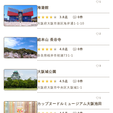
1
海遊館
3.8
点
0件
大阪府大阪市港区海岸通1-1-10
2
総本山 長谷寺
4.0
点
0件
奈良県桜井市初瀬731-1
3
大阪城公園
4.5
点
0件
大阪府大阪市中央区大阪城1‐1
1
カップヌードルミュージアム大阪池田