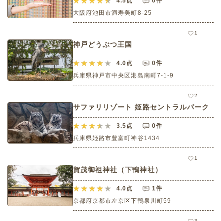
4.5
点
0件
大阪府池田市満寿美町8-25
1
神戸どうぶつ王国
4.0
点
0件
兵庫県神戸市中央区港島南町7-1-9
2
サファリリゾート 姫路セントラルパーク
3.5
点
0件
兵庫県姫路市豊富町神谷1434
1
賀茂御祖神社（下鴨神社）
4.0
点
1件
京都府京都市左京区下鴨泉川町59
3