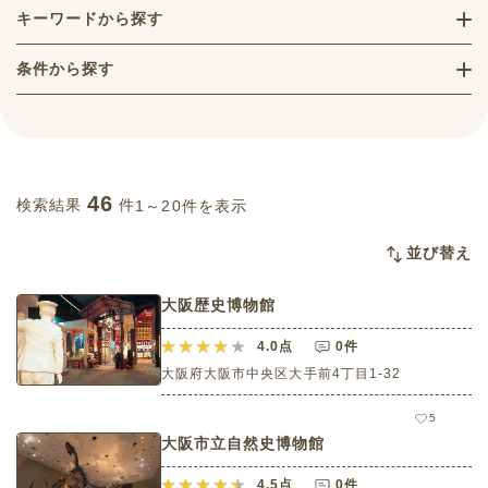
キーワードから探す
条件から探す
46
検索結果
件
1～20件を表示
並び替え
大阪歴史博物館
4.0
点
0件
大阪府大阪市中央区大手前4丁目1-32
5
大阪市立自然史博物館
4.5
点
0件