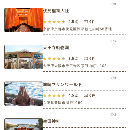
0
伏見稲荷大社
4.5
点
0件
京都府京都市伏見区深草薮之内町68番地
1
天王寺動物園
3.5
点
0件
大阪府大阪市天王寺区茶臼山町1-108
5
城崎マリンワールド
4.5
点
0件
兵庫県豊岡市瀬戸1090
2
生田神社