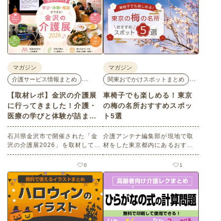
マガジン
マガジン
…
…
介護サービス情報まとめ
関東おでかけスポットまとめ
【取材レポ】金沢の介護展
車椅子でも楽しめる！東京
に行ってきました！介護・
の梅の名所おすすめスポッ
医療の学びと体験が詰まっ
ト5選
た1日。
石川県金沢市で開催された「金
介護アンテナ編集部が現地で取
沢の介護展2026」を取材してき
材をした東京都内にあるおすす
ました。医師による人気講演か
めの梅の名所を５選紹介しま
ら、気軽に参加できるミニ講
す。見どころはもちろんのこと
0
1
座、体験型の企業ブースまで、
バリアフリーの設備面について
介護・医療・健康の“学び・体
も紹介しているので、介護施設
験・相談”が一度にできる、見ど
などでの外出アクティビティの
ころ満載のイベントの様子をレ
事前チェックの際にぜひ参考に
ポートします。
してください。