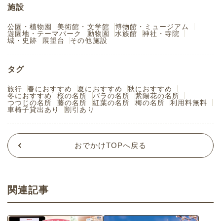
施設
公園・植物園
美術館・文学館
博物館・ミュージアム
遊園地・テーマパーク
動物園
水族館
神社・寺院
城・史跡
展望台
その他施設
タグ
旅行
春におすすめ
夏におすすめ
秋におすすめ
冬におすすめ
桜の名所
バラの名所
紫陽花の名所
つつじの名所
藤の名所
紅葉の名所
梅の名所
利用料無料
車椅子貸出あり
割引あり
おでかけTOPへ戻る
関連記事