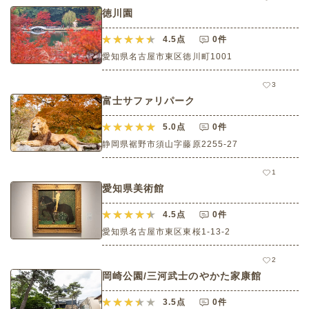
徳川園
4.5
点
0件
愛知県名古屋市東区徳川町1001
3
富士サファリパーク
5.0
点
0件
静岡県裾野市須山字藤原2255-27
1
愛知県美術館
4.5
点
0件
愛知県名古屋市東区東桜1‐13‐2
2
岡崎公園/三河武士のやかた家康館
3.5
点
0件