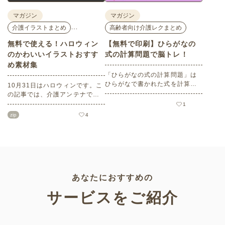
マガジン
マガジン
…
介護イラストまとめ
高齢者向け介護レクまとめ
無料で使える！ハロウィン
【無料で印刷】ひらがなの
のかわいいイラストおすす
式の計算問題で脳トレ！
め素材集
「ひらがなの式の計算問題」は
ひらがなで書かれた式を計算す
10月31日はハロウィンです。こ
る問題です。想像力やワーキン
の記事では、介護アンテナで扱
グメモリのトレーニングとして
う高齢者向けイラスト素材か
1
も活用できる脳トレ問題です。
ら、ハロウィンにちなんだおば
zip
4
こちらは会員登録をすると無料
けやかぼちゃなどの素材をご紹
でプリントすることができるの
介します。いずれも万人受けす
でぜひご活用ください！
るデザインで背景は透明処理済
み。商用利用もOKなので制作に
ご活用ください。
あなたにおすすめの
サービスをご紹介