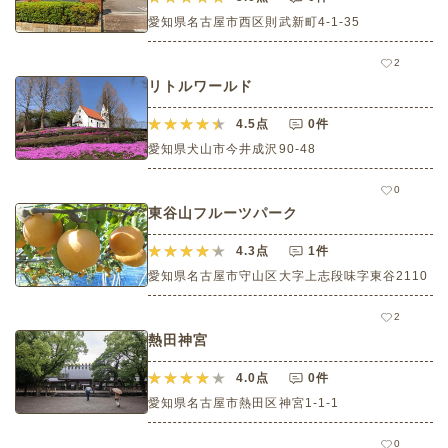
愛知県名古屋市西区則武新町4-1-35
2
リトルワールド
4.5
点
0件
愛知県犬山市今井成沢90-48
0
東谷山フルーツパーク
4.3
点
1件
愛知県名古屋市守山区大字上志段味字東谷2110
2
熱田神宮
4.0
点
0件
愛知県名古屋市熱田区神宮1-1-1
0