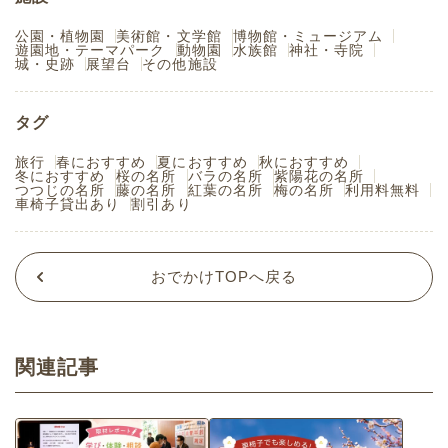
公園・植物園
美術館・文学館
博物館・ミュージアム
遊園地・テーマパーク
動物園
水族館
神社・寺院
城・史跡
展望台
その他施設
タグ
旅行
春におすすめ
夏におすすめ
秋におすすめ
冬におすすめ
桜の名所
バラの名所
紫陽花の名所
つつじの名所
藤の名所
紅葉の名所
梅の名所
利用料無料
車椅子貸出あり
割引あり
おでかけTOPへ戻る
関連記事