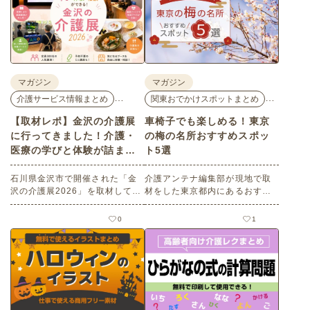
マガジン
マガジン
…
…
介護サービス情報まとめ
関東おでかけスポットまとめ
【取材レポ】金沢の介護展
車椅子でも楽しめる！東京
に行ってきました！介護・
の梅の名所おすすめスポッ
医療の学びと体験が詰まっ
ト5選
た1日。
石川県金沢市で開催された「金
介護アンテナ編集部が現地で取
沢の介護展2026」を取材してき
材をした東京都内にあるおすす
ました。医師による人気講演か
めの梅の名所を５選紹介しま
ら、気軽に参加できるミニ講
す。見どころはもちろんのこと
0
1
座、体験型の企業ブースまで、
バリアフリーの設備面について
介護・医療・健康の“学び・体
も紹介しているので、介護施設
験・相談”が一度にできる、見ど
などでの外出アクティビティの
ころ満載のイベントの様子をレ
事前チェックの際にぜひ参考に
ポートします。
してください。