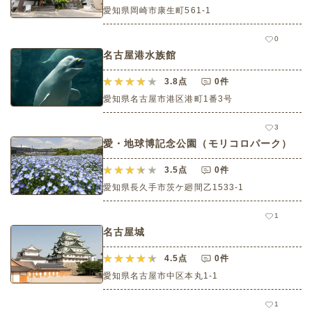
愛知県岡崎市康生町561-1
0
名古屋港水族館
3.8
点
0件
愛知県名古屋市港区港町1番3号
3
愛・地球博記念公園（モリコロパーク）
3.5
点
0件
愛知県長久手市茨ケ廻間乙1533-1
1
名古屋城
4.5
点
0件
愛知県名古屋市中区本丸1-1
1