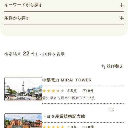
キーワードから探す
条件から探す
22
検索結果
件
1～20件を表示
並び替え
中部電力 MIRAI TOWER
3.5
点
0件
愛知県名古屋市中区錦3-6-15先
0
トヨタ産業技術記念館
5.0
点
0件