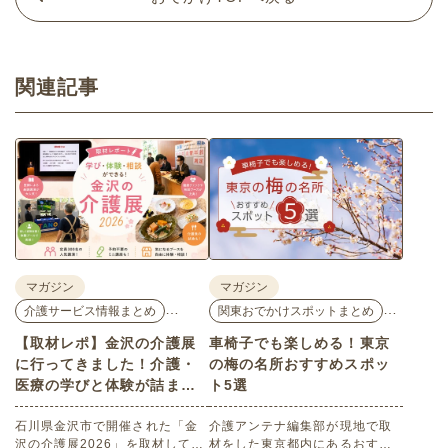
関連記事
マガジン
マガジン
…
…
介護サービス情報まとめ
関東おでかけスポットまとめ
【取材レポ】金沢の介護展
車椅子でも楽しめる！東京
に行ってきました！介護・
の梅の名所おすすめスポッ
医療の学びと体験が詰まっ
ト5選
た1日。
石川県金沢市で開催された「金
介護アンテナ編集部が現地で取
沢の介護展2026」を取材してき
材をした東京都内にあるおすす