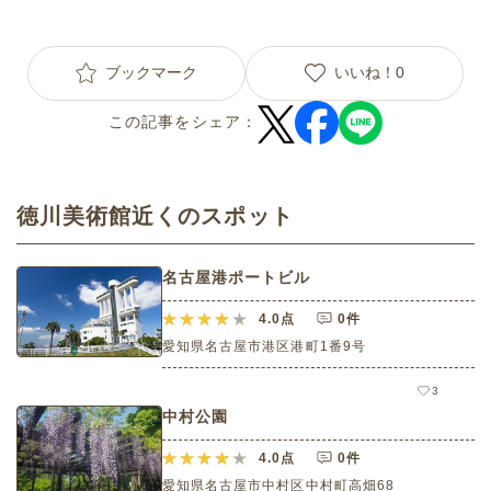
ブックマーク
いいね！
0
この記事をシェア：
徳川美術館近くのスポット
名古屋港ポートビル
4.0
点
0件
愛知県名古屋市港区港町1番9号
3
中村公園
4.0
点
0件
愛知県名古屋市中村区中村町高畑68