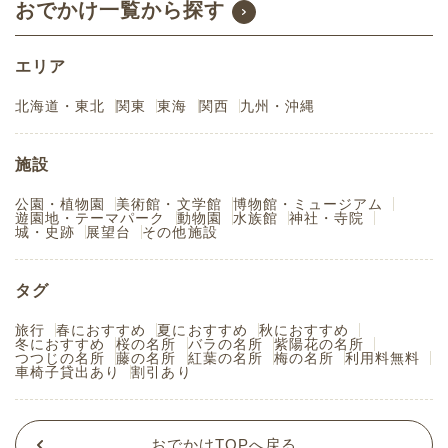
おでかけ一覧から探す
エリア
北海道・東北
関東
東海
関西
九州・沖縄
施設
公園・植物園
美術館・文学館
博物館・ミュージアム
遊園地・テーマパーク
動物園
水族館
神社・寺院
城・史跡
展望台
その他施設
タグ
旅行
春におすすめ
夏におすすめ
秋におすすめ
冬におすすめ
桜の名所
バラの名所
紫陽花の名所
つつじの名所
藤の名所
紅葉の名所
梅の名所
利用料無料
車椅子貸出あり
割引あり
おでかけTOPへ戻る