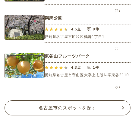
1
鶴舞公園
4.5
点
0件
愛知県名古屋市昭和区鶴舞1丁目1
0
東谷山フルーツパーク
4.3
点
1件
愛知県名古屋市守山区大字上志段味字東谷2110
2
名古屋市のスポットを探す