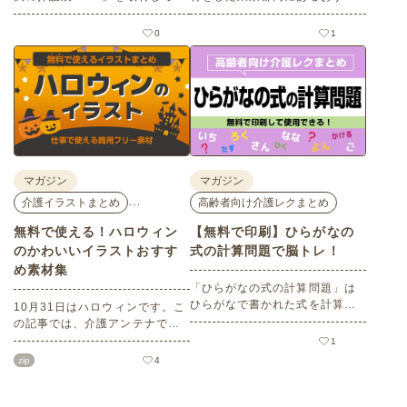
ました。医師による人気講演か
めの梅の名所を５選紹介しま
ら、気軽に参加できるミニ講
す。見どころはもちろんのこと
0
1
座、体験型の企業ブースまで、
バリアフリーの設備面について
介護・医療・健康の“学び・体
も紹介しているので、介護施設
験・相談”が一度にできる、見ど
などでの外出アクティビティの
ころ満載のイベントの様子をレ
事前チェックの際にぜひ参考に
ポートします。
してください。
マガジン
マガジン
…
介護イラストまとめ
高齢者向け介護レクまとめ
無料で使える！ハロウィン
【無料で印刷】ひらがなの
のかわいいイラストおすす
式の計算問題で脳トレ！
め素材集
「ひらがなの式の計算問題」は
ひらがなで書かれた式を計算す
10月31日はハロウィンです。こ
る問題です。想像力やワーキン
の記事では、介護アンテナで扱
グメモリのトレーニングとして
う高齢者向けイラスト素材か
1
も活用できる脳トレ問題です。
ら、ハロウィンにちなんだおば
zip
4
こちらは会員登録をすると無料
けやかぼちゃなどの素材をご紹
でプリントすることができるの
介します。いずれも万人受けす
でぜひご活用ください！
るデザインで背景は透明処理済