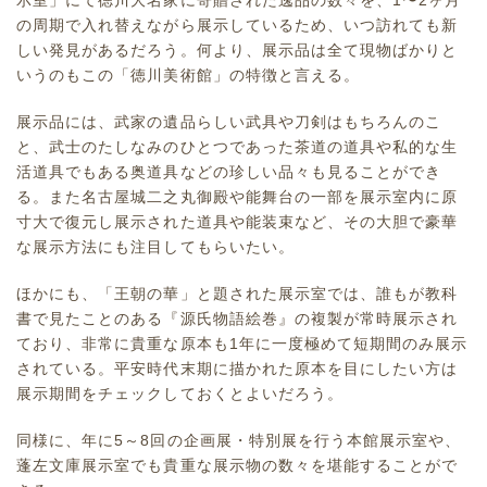
示室」にて徳川大名家に寄贈された逸品の数々を、1〜2ヶ月
の周期で入れ替えながら展示しているため、いつ訪れても新
しい発見があるだろう。何より、展示品は全て現物ばかりと
いうのもこの「徳川美術館」の特徴と言える。
展示品には、武家の遺品らしい武具や刀剣はもちろんのこ
と、武士のたしなみのひとつであった茶道の道具や私的な生
活道具でもある奥道具などの珍しい品々も見ることができ
る。また名古屋城二之丸御殿や能舞台の一部を展示室内に原
寸大で復元し展示された道具や能装束など、その大胆で豪華
な展示方法にも注目してもらいたい。
ほかにも、「王朝の華」と題された展示室では、誰もが教科
書で見たことのある『源氏物語絵巻』の複製が常時展示され
ており、非常に貴重な原本も1年に一度極めて短期間のみ展示
されている。平安時代末期に描かれた原本を目にしたい方は
展示期間をチェックしておくとよいだろう。
同様に、年に5～8回の企画展・特別展を行う本館展示室や、
蓬左文庫展示室でも貴重な展示物の数々を堪能することがで