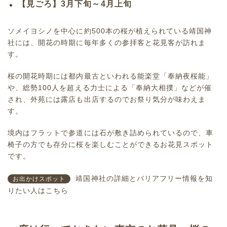
【見ごろ】3月下旬～4月上旬
ソメイヨシノを中心に約500本の桜が植えられている靖国神
社には、開花の時期に毎年多くの参拝客と花見客が訪れま
す。
桜の開花時期には都内最古といわれる能楽堂「奉納夜桜能」
や、総勢100人を超える力士による「奉納大相撲」などが催
され、外苑には露店も出店するのでお祭り気分が味わえま
す。
境内はフラットで参道には石が敷き詰められているので、車
椅子の方でも存分に桜を楽しむことができるお花見スポット
です。
靖国神社の詳細とバリアフリー情報を知
お出かけスポット
りたい人はこちら