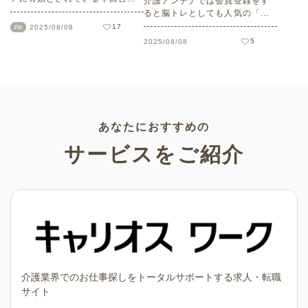
介護アンテナでは会員登録をす
を一覧でご紹介します。誰もが
ると脳トレとしても人気の「間
一度は遊んだことがある早口言
違い探し」が全て無料でプリン
zip
17
2025/08/08
葉。定番のものを中心に簡単～
トしてお使いいただけます。す
5
2025/08/08
難しいまで難易度別でご用意し
べてオリジナルの問題となって
ております。道具も必要なく、
おり問題もたくさんあるので、
どんな場所でも実践できる人気
老人ホームやデイサービスなど
のレクリエーションです。ぜひ
でのレクリエーションとしても
チャレンジしてみてください。
おすすめです。
あなたにおすすめの
サービスをご紹介
介護業界でのお仕事探しをトータルサポートする求人・転職
サイト