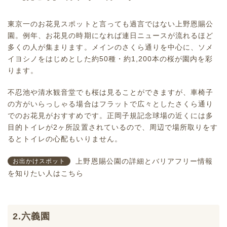
東京一のお花見スポットと言っても過言ではない上野恩賜公
園。例年、お花見の時期になれば連日ニュースが流れるほど
多くの人が集まります。メインのさくら通りを中心に、ソメ
イヨシノをはじめとした約50種・約1,200本の桜が園内を彩
ります。
不忍池や清水観音堂でも桜は見ることができますが、車椅子
の方がいらっしゃる場合はフラットで広々としたさくら通り
でのお花見がおすすめです。正岡子規記念球場の近くには多
目的トイレが2ヶ所設置されているので、周辺で場所取りをす
るとトイレの心配もいりません。
上野恩賜公園の詳細とバリアフリー情報
お出かけスポット
を知りたい人はこちら
2.六義園