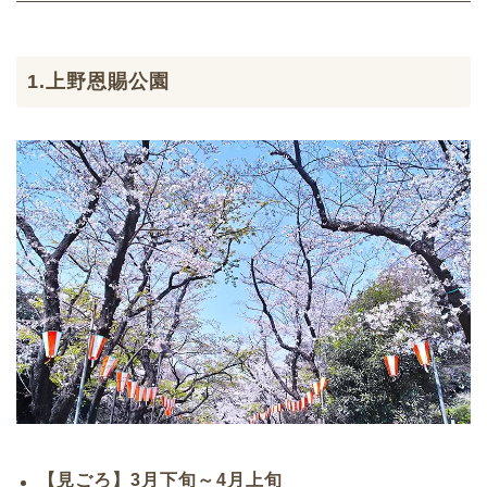
1.上野恩賜公園
【見ごろ】3月下旬～4月上旬