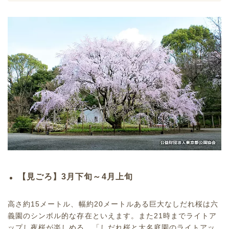
【見ごろ】3月下旬～4月上旬
高さ約15メートル、幅約20メートルある巨大なしだれ桜は六
義園のシンボル的な存在といえます。また21時までライトア
ップし夜桜が楽しめる、「しだれ桜と大名庭園のライトアッ