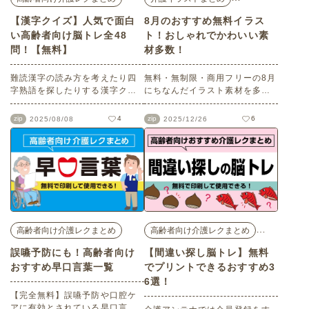
【漢字クイズ】人気で面白
8月のおすすめ無料イラス
い高齢者向け脳トレ全48
ト！おしゃれでかわいい素
問！【無料】
材多数！
難読漢字の読み方を考えたり四
無料・無制限・商用フリーの8月
字熟語を探したりする漢字クイ
にちなんだイラスト素材を多数
ズは、高齢者の脳トレに適して
ご紹介します。どれも印刷に適
います。日常では使っていない
した解像度で、点数制限なしで
zip
4
zip
6
2025/08/08
2025/12/26
言葉も多く、知識や語彙を記憶
自由に使える素材ばかり♪どなた
のなかから探し当てる作業が必
でもご利用いただけます！ぜひ
要になるため、記憶力のトレー
ご活用ください。
ニングにもなるのもポイントで
す。この記事では、無料でダウ
ンロード・プリントして使える
高齢者向け漢字クイズ48選をご
紹介しますので、ご自宅や介護
の現場でぜひ役立ててみてくだ
…
高齢者向け介護レクまとめ
高齢者向け介護レクまとめ
さい。
誤嚥予防にも！高齢者向け
【間違い探し脳トレ】無料
おすすめ早口言葉一覧
でプリントできるおすすめ3
6選！
【完全無料】誤嚥予防や口腔ケ
アに有効とされている早口言葉