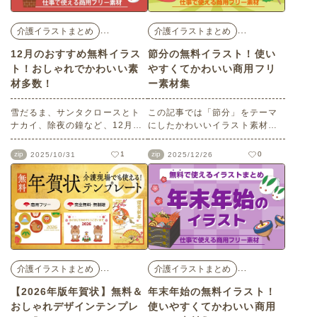
りなどのさまざまなシーンでご
活用ください！
…
…
介護イラストまとめ
介護イラストまとめ
12月のおすすめ無料イラス
節分の無料イラスト！使い
ト！おしゃれでかわいい素
やすくてかわいい商用フリ
材多数！
ー素材集
雪だるま、サンタクロースとト
この記事では「節分」をテーマ
ナカイ、除夜の鐘など、12月の
にしたかわいいイラスト素材を
掲示物やおたよりにお使いいた
ご紹介します。会員登録をする
だける商用フリーのイラスト素
と全て無料でダウンロードして
zip
1
zip
0
2025/10/31
2025/12/26
材をまとめました。飾り文字、
お使いいただけます！また商用
フレームもあります。会員の方
フリーなのでパンフレットやチ
であれば、すべての素材を無料
ラシなどさまざまなシーンでご
で制限なくご利用いただけま
利用いただけます。
す。
…
…
介護イラストまとめ
介護イラストまとめ
【2026年版年賀状】無料＆
年末年始の無料イラスト！
おしゃれデザインテンプレ
使いやすくてかわいい商用