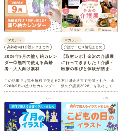
マガジン
マガジン
…
…
高齢者向け介護レクまとめ
介護サービス情報まとめ
2026年9月の塗り絵カレン
【取材レポ】金沢の介護展
ダー◎無料で使える高齢
に行ってきました！介護・
者・大人向け素材
医療の学びと体験が詰まっ
た1日。
この記事では完全無料で使える2
石川県金沢市で開催された「金
026年9月の塗り絵カレンダーを
沢の介護展2026」を取材してき
ご紹介します。人気で定番のお
ました。医師による人気講演か
花モチーフのイラストや秋の思
ら、気軽に参加できるミニ講
0
0
い出のイラストなど、使いやす
座、体験型の企業ブースまで、
いレクリエーション素材満載で
介護・医療・健康の“学び・体
す！商用フリーで無料のためお
験・相談”が一度にできる、見ど
気軽にさまざまなシーンでお使
ころ満載のイベントの様子をレ
いいただけます。
ポートします。