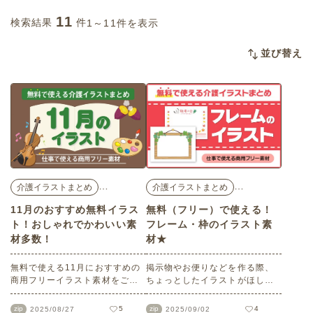
11
検索結果
件
1～11件を表示
並び替え
…
…
介護イラストまとめ
介護イラストまとめ
11月のおすすめ無料イラス
無料（フリー）で使える！
ト！おしゃれでかわいい素
フレーム・枠のイラスト素
材多数！
材★
無料で使える11月におすすめの
掲示物やお便りなどを作る際、
商用フリーイラスト素材をご紹
ちょっとしたイラストがほしい
介します。11月の風物詩のどん
とき、無料のフリーイラストを
ぐり、もみじなどの植物や花の
集めるのは大変です。介護アン
zip
5
zip
4
2025/08/27
2025/09/02