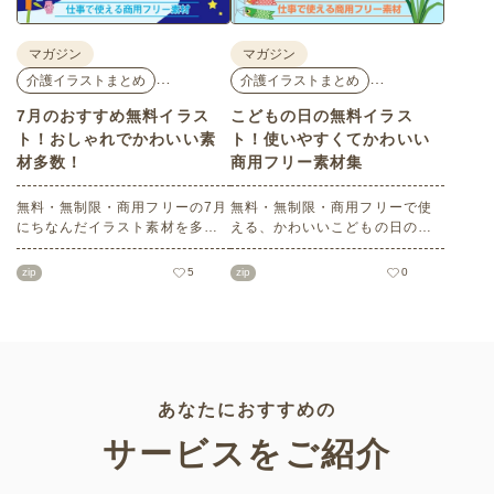
マガジン
マガジン
…
…
介護イラストまとめ
介護イラストまとめ
7月のおすすめ無料イラス
こどもの日の無料イラス
ト！おしゃれでかわいい素
ト！使いやすくてかわいい
材多数！
商用フリー素材集
無料・無制限・商用フリーの7月
無料・無制限・商用フリーで使
にちなんだイラスト素材を多数
える、かわいいこどもの日のイ
ご紹介します。どれも印刷に適
ラスト素材をご紹介します。か
した解像度で、点数制限なしで
ぶと飾り、こいのぼり、柏餅や
zip
5
zip
0
自由に使える素材ばかり♪どなた
ちまきご飯、5月の飾り文字など
でもご利用いただけます！ぜひ
バリエーションも豊富です。デ
ご活用ください。
イサービスや老人ホームなどの
介護施設をはじめ、ご自宅など
でもご活用ください。
あなたにおすすめの
サービスをご紹介