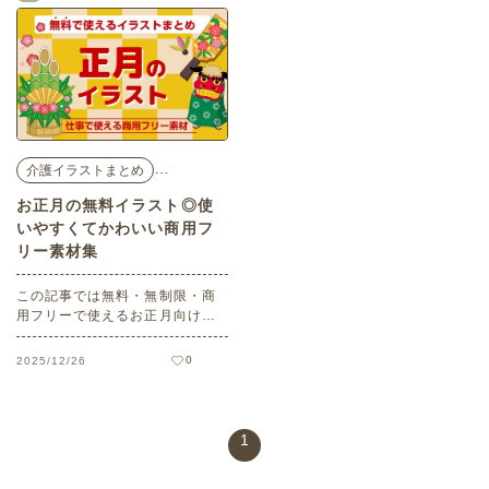
った定番モチーフのポップなイ
ら、冬にぴったりなイラストを
ラストを取り揃えましたので、
厳選しました。お便りやチラ
ご家庭や施設のイベントなど幅
シ、ポスター、ホームページな
広くご活用ください。
どの制作にお役立てください。
…
介護イラストまとめ
お正月の無料イラスト◎使
いやすくてかわいい商用フ
リー素材集
この記事では無料・無制限・商
用フリーで使えるお正月向けの
イラスト素材をご紹介していま
す。印刷するだけでそのまま年
0
2025/12/26
賀状として使えるテンプレート
や干支モチーフのものなど盛り
だくさん。年賀状はもちろん、
チラシ、ポスター、お便り、ホ
1
ームページ制作などさまざまな
シーンでご利用いただけます。