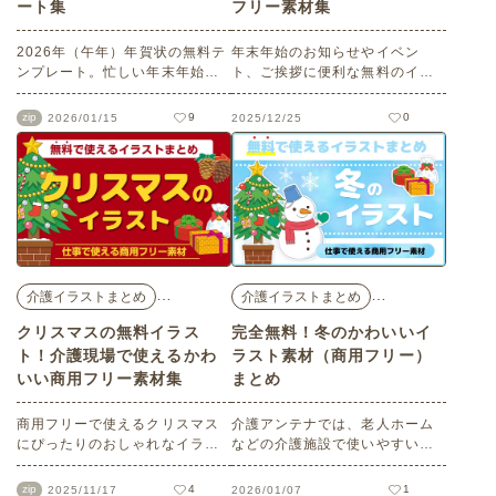
ート集
フリー素材集
2026年（午年）年賀状の無料テ
年末年始のお知らせやイベン
ンプレート。忙しい年末年始の
ト、ご挨拶に便利な無料のイラ
介護現場を助けてくれる強い味
スト素材をご紹介します。ワン
方！かわいくて使いやすいデザ
ポイントイラストや飾り文字、
zip
9
0
2026/01/15
2025/12/25
インの年賀状テンプレートがど
フレームなどの多種多様な素材
なたでも無料・無制限でお使い
は、すべて介護アンテナオリジ
いただけます。商用フリーです
ナル。商用フリー、点数制限な
ので、ビジネス・プライベート
しでご利用いただけます。
に関わらずさまざまな場面でご
活用ください。
…
…
介護イラストまとめ
介護イラストまとめ
クリスマスの無料イラス
完全無料！冬のかわいいイ
ト！介護現場で使えるかわ
ラスト素材（商用フリー）
いい商用フリー素材集
まとめ
商用フリーで使えるクリスマス
介護アンテナでは、老人ホーム
にぴったりのおしゃれなイラス
などの介護施設で使いやすい無
トをご紹介します。サンタクロ
料のイラスト素材を多数ご用意
ースやトナカイ、雪だるまとい
しています。今回はそのなかか
zip
4
1
2025/11/17
2026/01/07