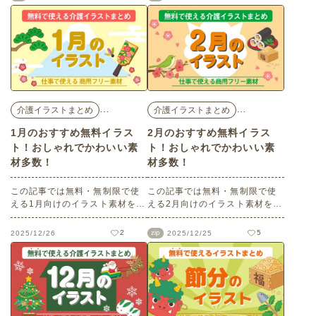
イラストや、焼き芋や鍋などの
テナでは、オリジナルのフレー
食べ物のイラストを多数ご用
ム・枠・囲み罫などのイラスト
意。介護施設などでの掲示物や
を商用フリー・無料で提供して
お便り、チラシなどにご活用く
います。ほかにも、老人ホーム
ださい。
やデイサービスなどの介護施設
でお使いいただける介護・医
療・福祉系のイラストを多数そ
ろえています。
…
…
介護イラストまとめ
介護イラストまとめ
1月のおすすめ無料イラス
2月のおすすめ無料イラス
ト！おしゃれでかわいい素
ト！おしゃれでかわいい素
材多数！
材多数！
この記事では無料・無制限で使
この記事では無料・無制限で使
える1月向けのイラスト素材を多
える2月向けのイラスト素材を多
数ご紹介します。商用フリーの
数ご紹介します。商用フリーの
可愛くておしゃれなイラスト素
可愛くておしゃれなイラスト素
2
zip
5
2025/12/26
2025/12/25
材が多数！おせち料理や門松、
材が多数！節分やバレンタイン
雪だるま、飾り文字、新年のフ
デー、梅などの2月ならではのイ
レームや年賀状デザインなどの1
ラストばかりです。使いやすい
月ならではのイラストばかりで
透明背景素材なので、ぜひパン
す。使いやすい透明背景素材な
フレットやお便りなどのさまざ
ので、ぜひパンフレットやお便
まなシーンでご活用ください！