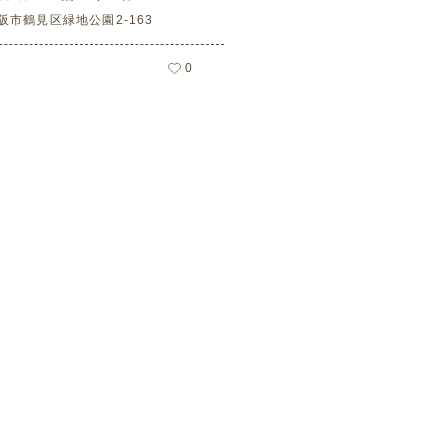
阪市鶴見区緑地公園2-163
0