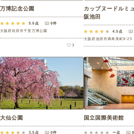
万博記念公園
カップヌードルミ
阪池田
5.0
点
0件
大阪府吹田市千里万博公園
4.5
点
大阪府池田市満寿美町8-25
3
大仙公園
国立国際美術館
3.5
点
0件
ー
点