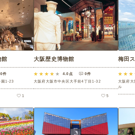
物館
大阪歴史博物館
梅田ス
0件
4.0
点
0件
1-23
大阪府大阪市中央区大手前4丁目1-32
大阪府大
ル
1
5