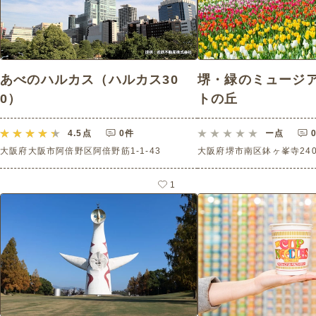
あべのハルカス（ハルカス30
堺・緑のミュージア
0）
トの丘
4.5
点
0件
ー
点
大阪府大阪市阿倍野区阿倍野筋1-1-43
大阪府堺市南区鉢ヶ峯寺240
1