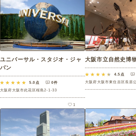
ユニバーサル・スタジオ・ジャ
大阪市立自然史博
パン
4.5
点
大阪府大阪市東住吉区長居公園
5.0
点
0件
大阪府大阪市此花区桜島2-1-33
1