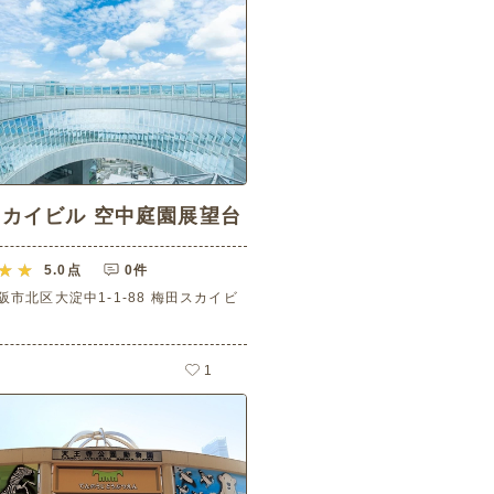
カイビル 空中庭園展望台
5.0
点
0件
阪市北区大淀中1-1-88 梅田スカイビ
1