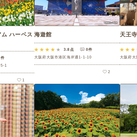
ム ハーベス
海遊館
天王
3.8
点
0件
大阪府大阪市港区海岸通1-1-10
大阪府大
0件
5-1
2
1