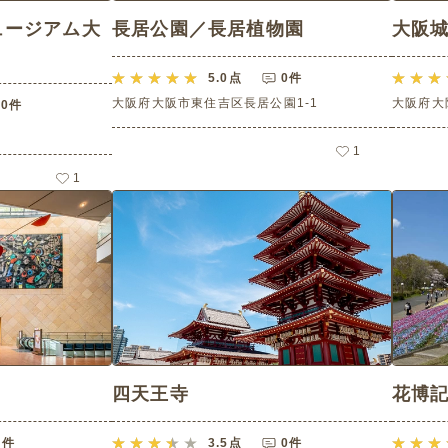
ュージアム大
長居公園／長居植物園
大阪
5.0
点
0件
大阪府大阪市東住吉区長居公園1-1
大阪府大
0件
1
1
四天王寺
花博
0件
3.5
点
0件