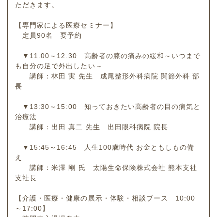
ただきます。
【専門家による医療セミナー】
定員90名 要予約
▼11:00～12:30 高齢者の膝の痛みの緩和～いつまで
も自分の足で外出したい～
講師：林田 実 先生 成尾整形外科病院 関節外科 部
長
▼13:30～15:00 知っておきたい高齢者の目の病気と
治療法
講師：出田 真二 先生 出田眼科病院 院長
▼15:45～16:45 人生100歳時代 お金ともしもの備
え
講師：米澤 剛 氏 太陽生命保険株式会社 熊本支社
支社長
【介護・医療・健康の展示・体験・相談ブース 10:00
～17:00】