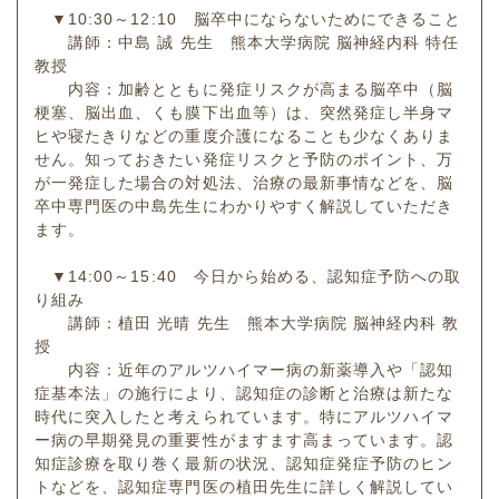
▼10:30～12:10 脳卒中にならないためにできること
講師：中島 誠 先生 熊本大学病院 脳神経内科 特任
教授
内容：加齢とともに発症リスクが高まる脳卒中（脳
梗塞、脳出血、くも膜下出血等）は、突然発症し半身マ
ヒや寝たきりなどの重度介護になることも少なくありま
せん。知っておきたい発症リスクと予防のポイント、万
が一発症した場合の対処法、治療の最新事情などを、脳
卒中専門医の中島先生にわかりやすく解説していただき
ます。
▼14:00～15:40 今日から始める、認知症予防への取
り組み
講師：植田 光晴 先生 熊本大学病院 脳神経内科 教
授
内容：近年のアルツハイマー病の新薬導入や「認知
症基本法」の施行により、認知症の診断と治療は新たな
時代に突入したと考えられています。特にアルツハイマ
ー病の早期発見の重要性がますます高まっています。認
知症診療を取り巻く最新の状況、認知症発症予防のヒン
トなどを、認知症専門医の植田先生に詳しく解説してい