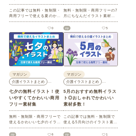
この記事では無料・無制限・
無料・無制限・商用フリーの7
商用フリーで使える夏のかわ
月にちなんだイラスト素材を
いいイラスト素材を多数ご紹
多数ご紹介します。どれも印
介いたします。夏の花である
刷に適した解像度で、点数制
0
zip
5
ひまわりや朝顔、夏祭り、花
限なしで自由に使える素材ば
火、七夕など夏ならではのか
かり♪どなたでもご利用いただ
わいいイラストをご用意！ポ
けます！ぜひご活用くださ
スターやパンフレットなどで
い。
使いやすいテイストなので、
ぜひご活用ください。
マガジン
マガジン
…
…
介護イラストまとめ
介護イラストまとめ
七夕の無料イラスト！使
5月のおすすめ無料イラス
いやすくてかわいい商用
ト◎おしゃれでかわいい
フリー素材集
素材多数！
無料・無制限・商用フリーで
この記事では無料・無制限で
使えるかわいい七夕のイラス
使える5月向けのイラスト素材
ト素材をご紹介します。短冊
を多数ご紹介します。商用フ
の印刷用テンプレート、飾り
リーの可愛くておしゃれなイ
zip
6
zip
1