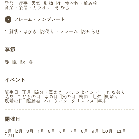
季節・行事
天気
動物
花
食べ物・飲み物
音楽・楽器・カラオケ
その他
フレーム・テンプレート
年賀状・はがき
お便り・フレーム
お知らせ
季節
春
夏
秋
冬
イベント
誕生日
正月
節分・豆まき
バレンタインデー
ひな祭り
花見
こどもの日
母の日
父の日
梅雨
七夕
夏祭り
敬老の日
運動会
ハロウィン
クリスマス
年末
開催月
1月
2月
3月
4月
5月
6月
7月
8月
9月
10月
11月
12月