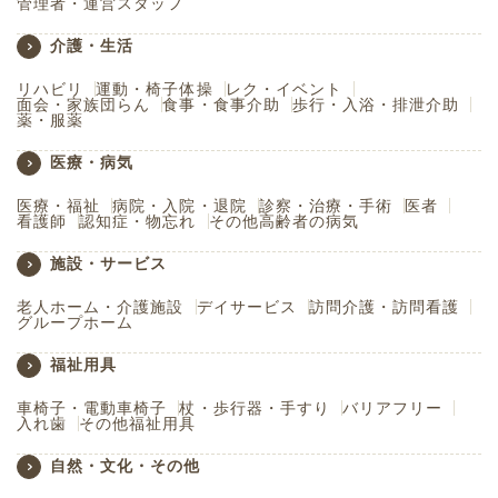
管理者・運営スタッフ
介護・生活
リハビリ
運動・椅子体操
レク・イベント
面会・家族団らん
食事・食事介助
歩行・入浴・排泄介助
薬・服薬
医療・病気
医療・福祉
病院・入院・退院
診察・治療・手術
医者
看護師
認知症・物忘れ
その他高齢者の病気
施設・サービス
老人ホーム・介護施設
デイサービス
訪問介護・訪問看護
グループホーム
福祉用具
車椅子・電動車椅子
杖・歩行器・手すり
バリアフリー
入れ歯
その他福祉用具
自然・文化・その他