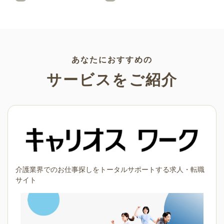
文字、使いやすいフレーム素
ラスト素材が多数！こどもの
材など多種多様なイラストを
日（端午の節句）や母の日な
ご用意。学校や会社、老人ホ
どの5月ならではのイラストば
ームやデイサービスなどの介
かりです。使いやすい透明背
護施設、ご自宅などで気軽に
景素材なので、ぜひパンフレ
お使いください。
ットやお便りなどのさまざま
なシーンでご活用ください！
あなたにおすすめの
サービスをご紹介
介護業界でのお仕事探しをトータルサポートする求人・転職
サイト