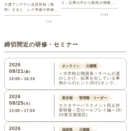
り」記事の中から動画が掲載さ
介護アンテナに会員登録（無
れている記事をご紹介します。
料）すると、レク準備や研修資
料の収集がぐっと楽になる便利
13
機能が使えるようになります。
3
この記事では、「ブックマー
ク・いいね！」の使い方、検索
の絞り込みや並び替えで目的の
素材に素早くたどり着くコツ、
締切間近の研修・セミナー
そして素材の一括ダウンロード
方法をわかりやすく解説しま
す。
2026
…
オンライン
介護職
08/21
(金)
＜大学校公開講座＞チーム介護
のしかけ。結果を出している事
14:00～16:30
例からのヒント(8/21オンライ
ン)
2026
…
東京都
管理職・リーダー
08/25
(火)
カスタマーハラスメント防止対
策研修＜②ロールプレイ編＞(8/
13:00～17:00
25東京都港区)
2026
…
福岡県
介護職