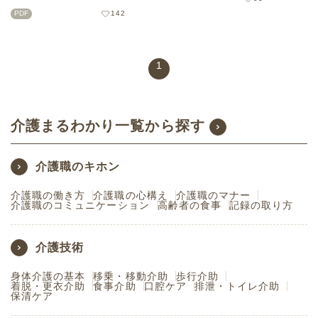
す。業務の一部である記録をど
ます。誰が見ても理解できる記
PDF
142
う行うのか、目的や意味をしっ
録であることが大切です。この
かり理解して取り組むことで、
記事では記録を書く際のポイン
ご利用者のより良い生活に繋が
トについて事例を交えてご紹介
りますので、ぜひ参考にしてく
します。ダウンロードして使え
1
ださい。
る研修資料もご用意しました！
介護まるわかり一覧から探す
介護職のキホン
介護職の働き方
介護職の心構え
介護職のマナー
介護職のコミュニケーション
高齢者の食事
記録の取り方
介護技術
身体介護の基本
移乗・移動介助
歩行介助
着脱・更衣介助
食事介助
口腔ケア
排泄・トイレ介助
保清ケア