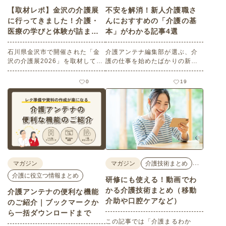
【取材レポ】金沢の介護展
不安を解消！新人介護職さ
に行ってきました！介護・
んにおすすめの「介護の基
医療の学びと体験が詰まっ
本」がわかる記事4選
た1日。
石川県金沢市で開催された「金
介護アンテナ編集部が選ぶ、介
沢の介護展2026」を取材してき
護の仕事を始めたばかりの新人
ました。医師による人気講演か
介護職さんにおすすめの記事を
ら、気軽に参加できるミニ講
ご紹介します。基本的な心構え
0
19
座、体験型の企業ブースまで、
やマナー、言葉遣いなど、最低
介護・医療・健康の“学び・体
限覚えておきたい知識が盛りだ
験・相談”が一度にできる、見ど
くさんです。介護職になったば
ころ満載のイベントの様子をレ
かりの方だけでなく、改めて基
ポートします。
本を振り返りたい方にもおすす
めです。
…
マガジン
マガジン
介護技術まとめ
介護に役立つ情報まとめ
研修にも使える！動画でわ
かる介護技術まとめ（移動
介護アンテナの便利な機能
介助や口腔ケアなど）
のご紹介｜ブックマークか
ら一括ダウンロードまで
この記事では「介護まるわか