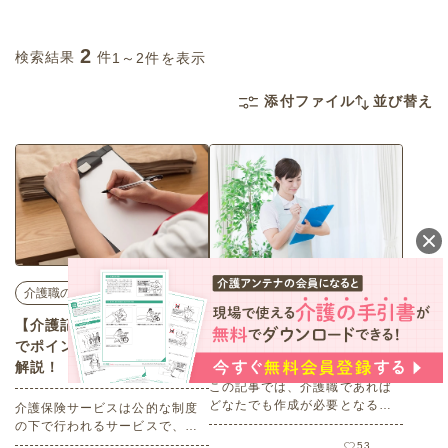
2
検索結果
件
1～2件を表示
添付ファイル
並び替え
介護職のキホン
介護職のキホン
【介護記録の書き方】例文
介護記録とは？目的と重要
でポイントをわかりやすく
性をわかりやすく解説！
解説！
この記事では、介護職であれば
どなたでも作成が必要となる介
介護保険サービスは公的な制度
護記録について作成の目的や重
の下で行われるサービスで、サ
要性をわかりやすく解説しま
ービス記録も公的な記録になり
53