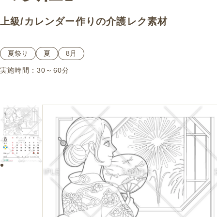
上級
/
カレンダー作り
の介護レク素材
夏祭り
夏
8月
実施時間：
30～60分