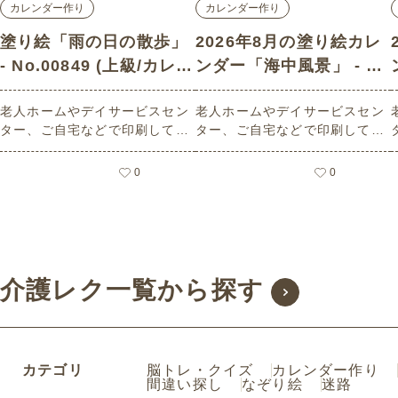
カレンダー作り
カレンダー作り
塗り絵「雨の日の散歩」
2026年8月の塗り絵カレ
- No.00849 (上級/カレン
ンダー「海中風景」 - N
ダー作りの介護レク素材)
o.02765 (上級/カレンダ
老人ホームやデイサービスセン
老人ホームやデイサービスセン
ー作りの介護レク素材)
ター、ご自宅などで印刷してお
ター、ご自宅などで印刷してお
使いいただける無料の高齢者向
使いいただける無料の高齢者向
け介護レク素材 塗り絵「雨の日
け介護レク素材 2026年8月の塗
0
0
の散歩」（塗り絵・上級）で
り絵カレンダー「海中風景」
す。 関連キーワード：六月・水
（カレンダー作り・上級）で
無月・June・梅雨・傘・長靴・
す。 関連キーワード：亀・か
おばあちゃん
め・エイ・ちんあなご・たこ・
蛸・サンゴ・海洋生物・魚群・
水中世界
介護レク一覧から探す
カテゴリ
脳トレ・クイズ
カレンダー作り
間違い探し
なぞり絵
迷路