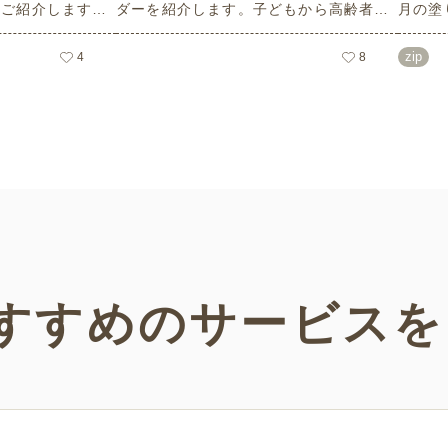
をご紹介します。
ダーを紹介します。子どもから高齢者ま
月の塗
ーフのイラストや
でどなたでもお使いいただけて、花や植
こども
など、使いやすい
物などの人気モチーフもあり、簡単なも
られる
zip
4
8
リーで無料のため
のから大人の塗り絵など難易度も選べま
さまざ
ーンでお使いいた
す！当サイトでしかダウンロードできな
だけま
い塗り絵素材です。ぜひさまざまなシー
ンでご活用ください。
すすめの
サービスを