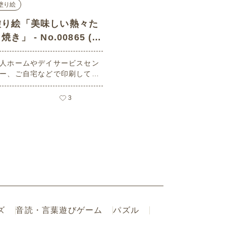
塗り絵
塗り絵「美味しい熱々た
焼き」 - No.00865 (初
級/塗り絵の介護レク素
人ホームやデイサービスセン
)
ー、ご自宅などで印刷してお
いいただける無料の高齢者向
介護レク素材 塗り絵「美味し
3
熱々たこ焼き」（塗り絵・初
です。 関連キーワード：八
・葉月・August・たこやき・
コヤキ
ズ
音読・言葉遊びゲーム
パズル