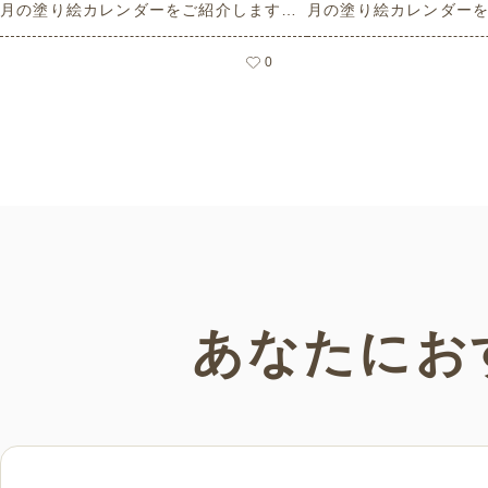
月の塗り絵カレンダーをご紹介します。
月の塗り絵カレンダー
人気で定番のお花モチーフのイラストや
人気で定番のお花モチ
秋の思い出のイラストなど、使いやすい
夏の思い出のイラスト
0
レクリエーション素材満載です！商用フ
素材満載です！商用フ
リーで無料のためお気軽にさまざまなシ
お気軽にさまざまなシ
ーンでお使いいただけます。
だけます。
あなたにお