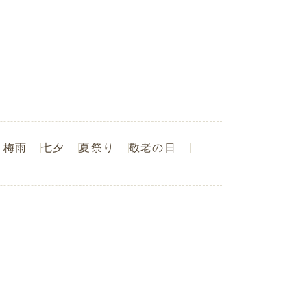
梅雨
七夕
夏祭り
敬老の日