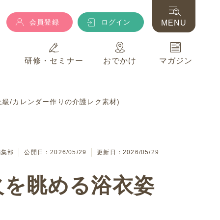
会員登録
ログイン
MENU
典
研修・セミナー
おでかけ
マガジン
会員登録
ログイン
MENU
(上級/カレンダー作りの介護レク素材)
典
研修・セミナー
おでかけ
マガジン
編集部
公開日：2026/05/29
更新日：2026/05/29
火を眺める浴衣姿