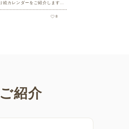
り絵カレンダーをご紹介します。
の日や母の日などの季節感を感じ
塗り絵が満載です！商用フリーで
8
まなシーンで無制限でお使いいた
す。
ご紹介