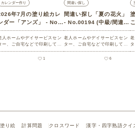
カレンダー作り
間違い探し
2026年7月の塗り絵カレ
間違い探し「夏の花火」
ンダー「アンズ」 - No.0
- No.00194 (中級/間違い
こ
2740 (初級/カレンダー作
探しの介護レク素材)
老人ホームやデイサービスセン
老人ホームやデイサービスセン
老
りの介護レク素材)
材
ター、ご自宅などで印刷してお
ター、ご自宅などで印刷してお
タ
使いいただける無料の高齢者向
使いいただける無料の高齢者向
使
け介護レク素材 2026年7月の塗
け介護レク素材（間違い探し・
け
1
6
り絵カレンダー「アンズ」（カ
中級）です。
い
レンダー作り・初級）です。 関
級）
連キーワード：七月・文月・Jul
月
y・７月・あんず・杏・果物・
タ
くだもの・旬
塗り絵
計算問題
クロスワード
漢字・四字熟語クイ