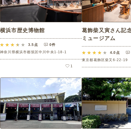
横浜市歴史博物館
葛飾柴又寅さん記念
ミュージアム
3.5
点
0件
神奈川県横浜市都筑区中川中央1-18-1
4.0
点
東京都葛飾区柴又6-22-19
1