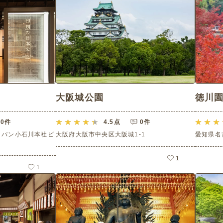
大阪城公園
徳川
0件
4.5
点
0件
トッパン小石川本社ビ
大阪府大阪市中央区大阪城1‐1
愛知県名
1
1