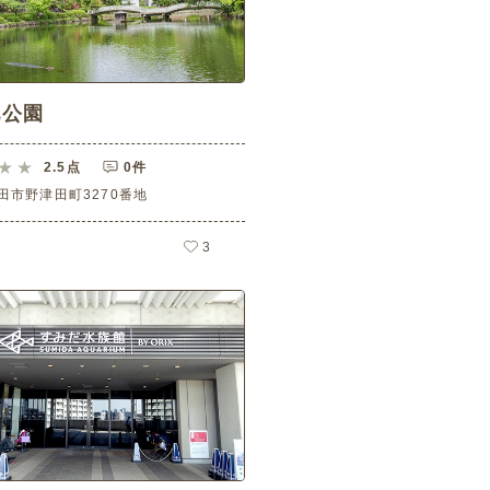
池公園
2.5
点
0件
田市野津田町3270番地
3