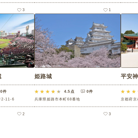
3
1
城
姫路城
平安
0件
4.5
点
0件
-11-6
兵庫県姫路市本町68番地
京都府京
2
3