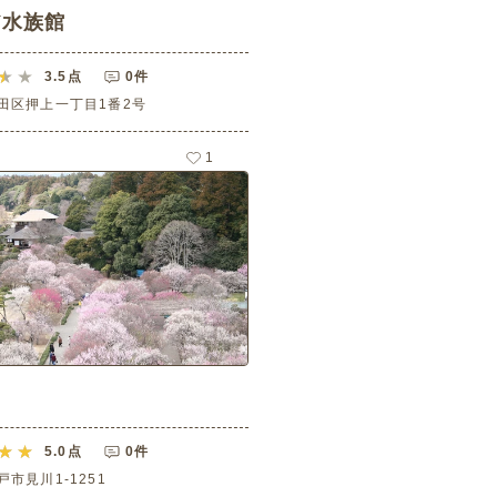
だ水族館
3.5
点
0件
田区押上一丁目1番2号
1
園
5.0
点
0件
市見川1-1251