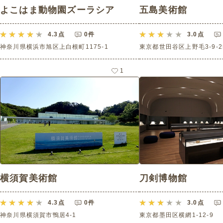
よこはま動物園ズーラシア
五島美術館
4.3
点
0件
3.0
点
神奈川県横浜市旭区上白根町1175-1
東京都世田谷区上野毛3-9-2
1
横須賀美術館
刀剣博物館
4.3
点
0件
3.0
点
神奈川県横須賀市鴨居4-1
東京都墨田区横網1-12-9