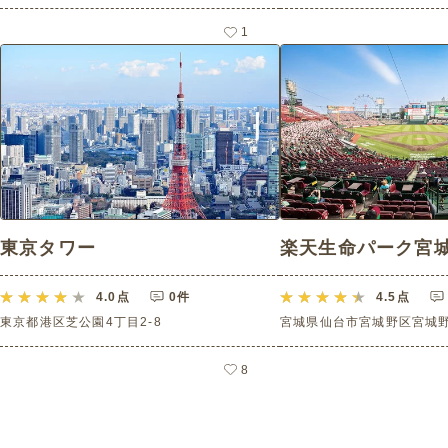
1
東京タワー
楽天生命パーク宮
4.0
点
0件
4.5
点
東京都港区芝公園4丁目2-8
宮城県仙台市宮城野区宮城野2
8