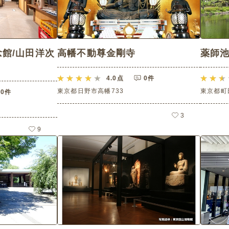
館/山田洋次
高幡不動尊金剛寺
薬師
4.0
点
0件
東京都日野市高幡733
東京都町
0件
3
9