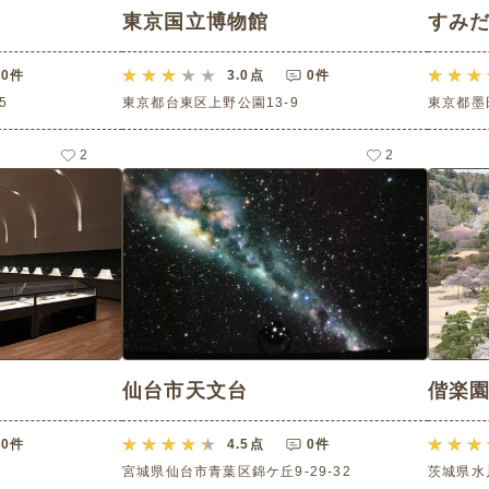
東京国立博物館
すみ
0件
3.0
点
0件
5
東京都台東区上野公園13-9
東京都墨
2
2
仙台市天文台
偕楽
0件
4.5
点
0件
宮城県仙台市青葉区錦ケ丘9-29-32
茨城県水戸