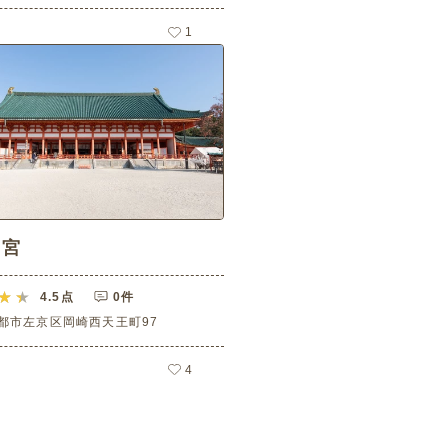
1
神宮
4.5
点
0件
都市左京区岡崎西天王町97
4