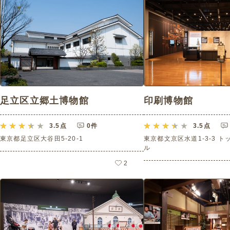
足立区立郷土博物館
印刷博物館
3.5
点
0件
3.5
点
東京都足立区大谷田5-20-1
東京都文京区水道1-3-3 
ル
2