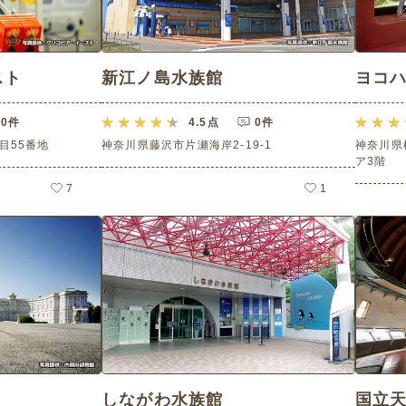
スト
新江ノ島水族館
ヨコ
0件
4.5
点
0件
目55番地
神奈川県藤沢市片瀬海岸2-19-1
神奈川県
ア3階
7
1
しながわ水族館
国立天