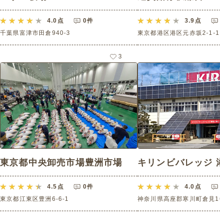
4.0
点
0件
3.9
点
千葉県富津市田倉940-3
東京都港区港区元赤坂2-1-1
3
東京都中央卸売市場豊洲市場
キリンビバレッジ 
4.5
点
0件
4.0
点
東京都江東区豊洲6-6-1
神奈川県高座郡寒川町倉見16