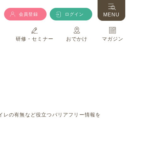
会員登録
ログイン
MENU
典
研修・セミナー
おでかけ
マガジン
会員登録
ログイン
MENU
典
研修・セミナー
おでかけ
マガジン
イレの有無など役立つバリアフリー情報を