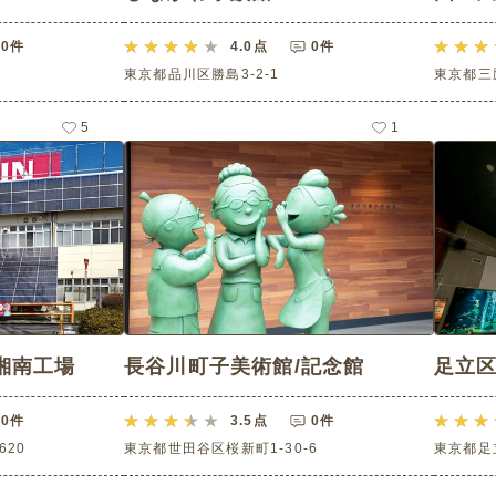
0件
4.0
点
0件
東京都品川区勝島3-2-1
東京都三鷹
5
1
湘南工場
長谷川町子美術館/記念館
足立
0件
3.5
点
0件
20
東京都世田谷区桜新町1-30-6
東京都足立