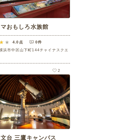
ハマおもしろ水族館
4.0
点
0件
横浜市中区山下町144チャイナスクエ
2
文台 三鷹キャンパス