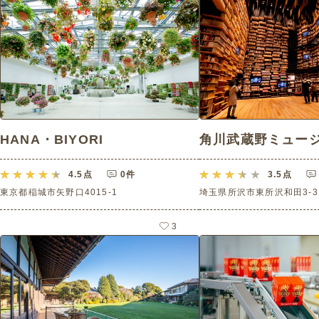
HANA・BIYORI
角川武蔵野ミューシ
4.5
点
0件
3.5
点
東京都稲城市矢野口4015-1
埼玉県所沢市東所沢和田3-31
3