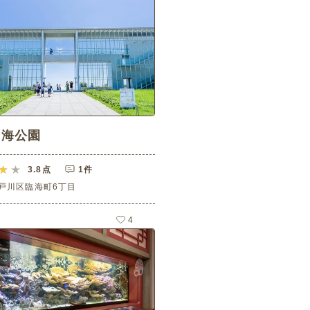
臨海公園
3.8
点
1件
戸川区臨海町6丁目
4