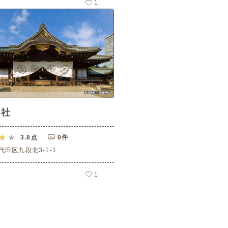
1
神社
3.8
点
0件
田区九段北3-1-1
1