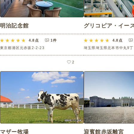
明治記念館
グリコピア・イー
4.8
点
1件
4.8
点
東京都港区元赤坂2-2-23
埼玉県埼玉県北本市中丸9丁
2
マザー牧場
迎賓館赤坂離宮