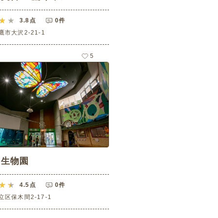
3.8
点
0件
市大沢2-21-1
5
区生物園
4.5
点
0件
区保木間2-17-1