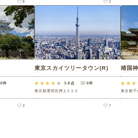
8
2
東京スカイツリータウン(R)
靖国
0件
3.8
点
0件
東京都墨田区押上1-1-2
東京都千代
3
7