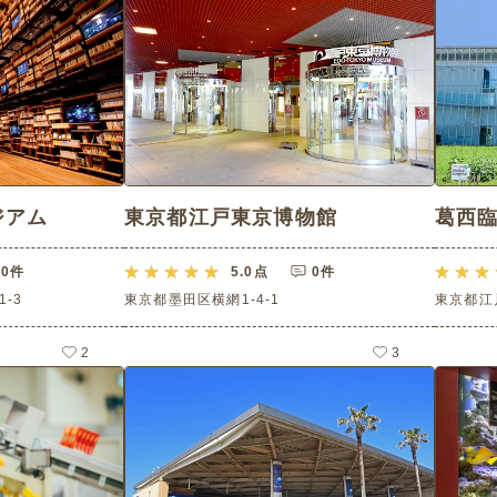
゙アム
東京都江戸東京博物館
葛西
0件
5.0
点
0件
-3
東京都墨田区横網1-4-1
東京都江
2
3