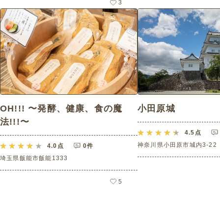
3
OH!!! 〜発酵、健康、食の魔
小田原城
法!!!〜
4.5
点
神奈川県小田原市城内3-22
4.0
点
0件
埼玉県飯能市飯能1333
5