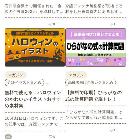
石川県金沢市で開催された「金
介護アンテナ編集部が現地で取
沢の介護展2026」を取材してき
材をした東京都内にあるおすす
ました。医師による人気講演か
めの梅の名所を５選紹介しま
ら、気軽に参加できるミニ講
す。見どころはもちろんのこと
0
1
座、体験型の企業ブースまで、
バリアフリーの設備面について
介護・医療・健康の“学び・体
も紹介しているので、介護施設
験・相談”が一度にできる、見ど
などでの外出アクティビティの
ころ満載のイベントの様子をレ
事前チェックの際にぜひ参考に
ポートします。
してください。
マガジン
マガジン
…
介護イラストまとめ
高齢者向け介護レクまとめ
無料で使える！ハロウィン
【無料で印刷】ひらがなの
のかわいいイラストおすす
式の計算問題で脳トレ！
め素材集
「ひらがなの式の計算問題」は
ひらがなで書かれた式を計算す
10月31日はハロウィンです。こ
る問題です。想像力やワーキン
の記事では、介護アンテナで扱
グメモリのトレーニングとして
う高齢者向けイラスト素材か
1
も活用できる脳トレ問題です。
ら、ハロウィンにちなんだおば
zip
4
こちらは会員登録をすると無料