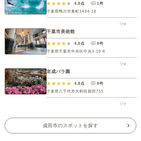
4.0
点
1件
千葉県鴨川市東町1464-18
0
千葉市美術館
4.0
点
0件
千葉県千葉市中央区中央3-10-8
0
京成バラ園
4.8
点
0件
千葉県八千代市大和田新田755
7
成田市のスポットを探す