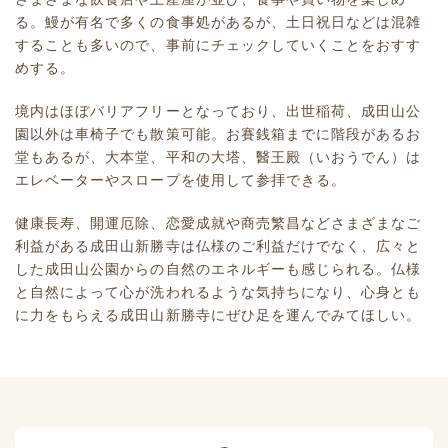
る。鰻が有名で多くの食事処があるが、土日祝日などは混雑
することも多いので、事前にチェックしていくことをおすす
めする。
境内はほぼバリアフリーとなっており、出世稲荷、成田山公
園以外は車椅子でも散策可能。お賽銭箱までに階段があるお
堂もあるが、大本堂、平和の大塔、醫王殿（いおうでん）は
エレベーターやスロープを使用して参拝できる。
健康長寿、開運厄除、恋愛成就や商売繁昌などさまざまなご
利益がある成田山新勝寺は仏様のご利益だけでなく、広々と
した成田山公園からの自然のエネルギーも感じられる。仏様
と自然によって心が洗われるような気持ちになり、心身とも
に力をもらえる成田山新勝寺にぜひ足を運んでみてほしい。