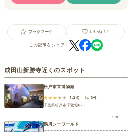
ブックマーク
いいね！
2
この記事をシェア：
成田山新勝寺近くのスポット
松戸市立博物館
3.3
点
0件
千葉県松戸市千駄堀671
0
鴨川シーワールド