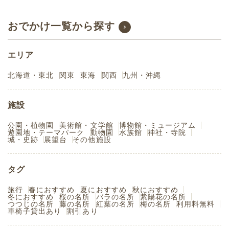
おでかけ一覧から探す
エリア
北海道・東北
関東
東海
関西
九州・沖縄
施設
公園・植物園
美術館・文学館
博物館・ミュージアム
遊園地・テーマパーク
動物園
水族館
神社・寺院
城・史跡
展望台
その他施設
タグ
旅行
春におすすめ
夏におすすめ
秋におすすめ
冬におすすめ
桜の名所
バラの名所
紫陽花の名所
つつじの名所
藤の名所
紅葉の名所
梅の名所
利用料無料
車椅子貸出あり
割引あり