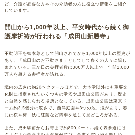
ど、介護が必要な方やその介助者の方に役立つ情報をご紹介
しています。
開山から1,000年以上、平安時代から続く御
護摩祈祷が行われる「成田山新勝寺」
不動明王を御本尊として開山されてから1,000年以上の歴史が
あり、「成田山のお不動さま」としてして多くの人々に親し
まれている。三が日の参拝者数は300万人以上で、年間1,000
万人を超える参拝者が訪れる。
境内の広さは約20ヘクタールほどで、大本堂以外にも重要文
化財に指定されたいくつもの堂塔や成田山公園があり、歴史
と自然を感じられる場所となっている。成田山公園は東京ド
ーム約3.5個分の広さで、西洋庭園や3つの池、滝があり、春
には桜や梅、秋に紅葉など四季を通して見どころがある。
また、成田駅前からお寺まで約800メートル続く表参道には
さまざまな飲食店や土産屋が並び、食事や買い物を楽しめ