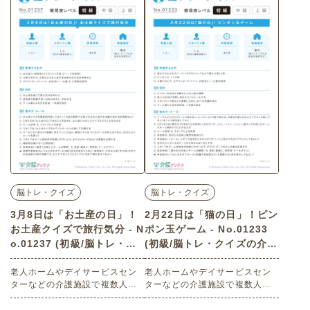
ード：複数人・コミュニケーシ
ド：思い出し・文章作り・便せ
ョン・会話の促進・交流・回想
ん・封筒・脳の活性化・指先の
法・明るい気持ち・ポジティ
運動・Letter・楽しむ・楽しい・
ブ・思い出す・脳の活性化・楽
今日は何の日
しむ・楽しい・今日は何の日
脳トレ・クイズ
脳トレ・クイズ
3月8日は「お土産の日」！
2月22日は「猫の日」！ピン
お土産クイズで旅行気分 - N
ポン玉ゲーム - No.01233
o.01237 (初級/脳トレ・ク
(初級/脳トレ・クイズの介護
イズの介護レク素材)
レク素材)
老人ホームやデイサービスセン
老人ホームやデイサービスセン
ターなどの介護施設で複数人で
ターなどの介護施設で複数人で
楽しめる3月8日は「お土産の
楽しめる2月22日の「猫の日」に
日」にまつわる高齢者向けレク
まつわる高齢者向けレクリエー