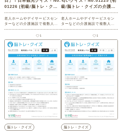
日」！日本観光クイズ - No.
匂いクイズ - No.01225 (初
01226 (初級/脳トレ・クイ
級/脳トレ・クイズの介護レ
ズの介護レク素材)
ク素材)
老人ホームやデイサービスセン
老人ホームやデイサービスセン
ターなどの介護施設で複数人で
ターなどの介護施設で複数人で
楽しめる2月2日の「バスガール
楽しめる2月1日の「ニオイの
の日」にまつわる高齢者向けレ
日」にまつわる高齢者向けレク
1
1
クリエーション（ 脳トレ・クイ
リエーション（ 脳トレ・クイ
ズ・初級）です。 関連キーワー
ズ・初級）です。 関連キーワー
ド：複数人・コミュニケーショ
ド：複数人・コミュニケーショ
ン・会話の促進・交流・日本全
ン・会話の促進・交流・脳の活
国クイズ・ご当地クイズ・観光
性化・匂い・におい・香り・嗅
バス・女性車掌・脳の活性化・
覚の確認・記憶想起・アロマ・
楽しむ・楽しい・今日は何の日
楽しむ・楽しい・今日は何の日
脳トレ・クイズ
脳トレ・クイズ