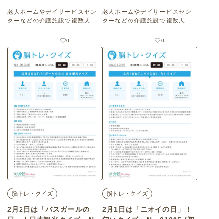
の介護レク素材)
ク素材)
老人ホームやデイサービスセン
老人ホームやデイサービスセン
ターなどの介護施設で複数人で
ターなどの介護施設で複数人で
楽しめる2月13日の「苗字制定記
楽しめる3月15日は「靴の日」に
念日」にまつわる高齢者向けレ
まつわる高齢者向けレクリエー
0
0
クリエーション（ 脳トレ・クイ
ション（ 脳トレ・クイズ・初
ズ・初級）です。 関連キーワー
級）です。 関連キーワード：コ
ド：複数人・コミュニケーショ
ミュニケーション・交流促進・
ン・会話の促進・交流・脳の活
チーム戦・一体感・下肢筋力の
性化・名前の由来・カードゲー
強化・くつ飛ばし・靴とばし・
ム・楽しむ・楽しい・今日は何
天気占い・くつの日・楽しむ・
の日
楽しい・今日は何の日
脳トレ・クイズ
脳トレ・クイズ
2月2日は「バスガールの
2月1日は「ニオイの日」！