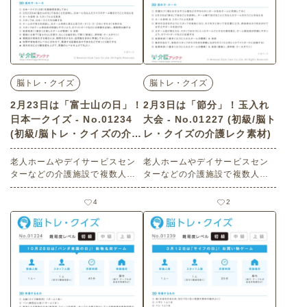
脳トレ・クイズ
脳トレ・クイズ
2月23日は「富士山の日」！
2月3日は「節分」！玉入れ
日本一クイズ - No.01234
大会 - No.01227 (初級/脳ト
(初級/脳トレ・クイズの介護
レ・クイズの介護レク素材)
レク素材)
老人ホームやデイサービスセン
老人ホームやデイサービスセン
ターなどの介護施設で複数人で
ターなどの介護施設で複数人で
楽しめる2月23日の「富士山の
楽しめる2月3日の「節分」にま
日」にまつわる高齢者向けレク
つわる高齢者向けレクリエーシ
4
2
リエーション（ 脳トレ・クイ
ョン（ 脳トレ・クイズ・初級）
ズ・初級）です。 関連キーワー
です。 関連キーワード：複数
ド：複数人・コミュニケーショ
人・コミュニケーション・交
ン・会話の促進・交流・脳の活
流・チーム戦・一体感・上肢の
性化・発語の促進・記憶の想
運動・球入れ・お手玉・ボー
起・記憶の定着・チーム戦・一
ル・豆まき・鬼・おに・鬼は
体感・楽しむ・楽しい・今日は
外・福は内・脳の活性化・楽し
何の日
む・楽しい・今日は何の日