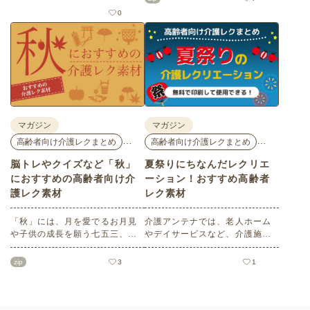
だきたい塗り絵や脳トレ、迷路
花モチーフのイラストや秋の思
0
などのレク素材を紹介します。
い出のイラストなど、使いやす
老人ホームやデイサービスでの
いレクリエーション素材満載で
レクリエーション、ご自宅での
す！商用フリーで無料のためお
趣味のお時間などさまざまなシ
気軽にさまざまなシーンでお使
ーンでぜひご活用ください。
いいただけます。
マガジン
マガジン
…
…
高齢者向け介護レクまとめ
高齢者向け介護レクまとめ
脳トレやクイズなど「秋」
夏祭りにちなんだレクリエ
におすすめの高齢者向け介
ーション！おすすめ高齢者
護レク素材
レク素材
「秋」には、月を愛でるお月見
介護アンテナでは、老人ホーム
や子供の成長を願う七五三、深
やデイサービスなど、介護施設
まる秋を鑑賞する紅葉狩りな
で使える高齢者向けレクリエー
ど、心を和ませるイベントがた
ション素材をたくさんご用意し
zip
3
1
くさんあります。今回は介護ア
ています。今回はそのなかか
ンテナオリジナルの秋におすす
ら、「夏祭り」にちなんだ塗り
めの高齢者向け介護レク素材を
絵や脳トレ・クイズをセレク
ご紹介します。窓越しに、色づ
ト。会員の方はすべて無料でご