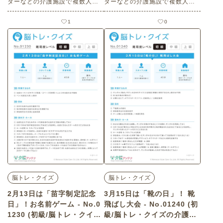
ターなどの介護施設で複数人で
ターなどの介護施設で複数人で
楽しめる2月16日の「天気図記念
楽しめる2月9日の「福の日」に
日」にまつわる高齢者向けレク
まつわる高齢者向けレクリエー
1
0
リエーション（ 脳トレ・クイ
ション（ 脳トレ・クイズ・中
ズ・初級）です。 関連キーワー
級）です。 関連キーワード：複
ド：複数人・コミュニケーショ
数人・コミュニケーション・交
ン・会話の促進・交流・脳の活
流・一体感・チーム戦・前向き
性化・チーム戦・一体感・下肢
な言葉・前向きな気持ち・ポジ
の運動・下駄占い・靴飛ばし・
ティブ・脳の活性化・楽しむ・
スリッパ飛ばし・明日天気にな
楽しい・今日は何の日
あれ・楽しむ・楽しい・今日は
何の日
脳トレ・クイズ
脳トレ・クイズ
2月13日は「苗字制定記念
3月15日は「靴の日」！ 靴
日」！お名前ゲーム - No.0
飛ばし大会 - No.01240 (初
1230 (初級/脳トレ・クイズ
級/脳トレ・クイズの介護レ