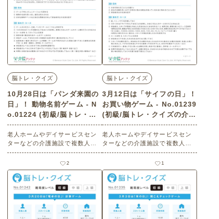
脳トレ・クイズ
脳トレ・クイズ
10月28日は「パンダ来園の
3月12日は「サイフの日」！
日」！ 動物名前ゲーム - N
お買い物ゲーム - No.01239
o.01224 (初級/脳トレ・ク
(初級/脳トレ・クイズの介護
イズの介護レク素材)
レク素材)
老人ホームやデイサービスセン
老人ホームやデイサービスセン
ターなどの介護施設で複数人で
ターなどの介護施設で複数人で
楽しめる10月28日の「パンダ来
楽しめる3月12日は「サイフの
園の日」にまつわる高齢者向け
日」にまつわる高齢者向けレク
2
1
レクリエーション（脳トレ・ク
リエーション（ 脳トレ・クイ
イズ・初級）です。 関連キーワ
ズ・初級）です。 関連キーワー
ード：複数人・コミュニケーシ
ド：コミュニケーション・会話
ョン・会話の促進・交流・脳の
の促進・交流・脳の活性化・お
活性化・動物のクイズ・楽し
金の計算・お金を数える・体験
む・楽しい・今日は何の日
を思い出す・買物・財布の日・