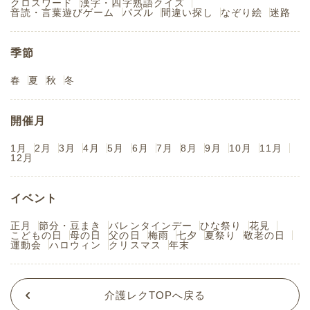
クロスワード
漢字・四字熟語クイズ
音読・言葉遊びゲーム
パズル
間違い探し
なぞり絵
迷路
季節
春
夏
秋
冬
開催月
1月
2月
3月
4月
5月
6月
7月
8月
9月
10月
11月
12月
イベント
正月
節分・豆まき
バレンタインデー
ひな祭り
花見
こどもの日
母の日
父の日
梅雨
七夕
夏祭り
敬老の日
運動会
ハロウィン
クリスマス
年末
介護レクTOPへ戻る