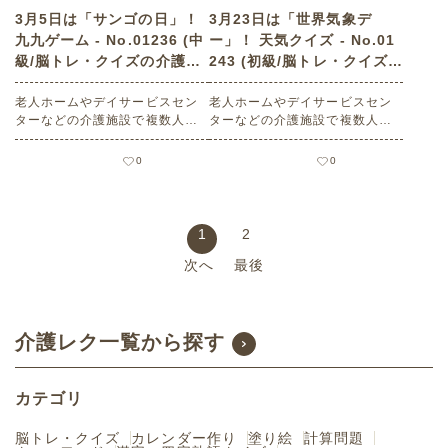
3月5日は「サンゴの日」！
3月23日は「世界気象デ
九九ゲーム - No.01236 (中
ー」！ 天気クイズ - No.01
級/脳トレ・クイズの介護レ
243 (初級/脳トレ・クイズの
ク素材)
介護レク素材)
老人ホームやデイサービスセン
老人ホームやデイサービスセン
ターなどの介護施設で複数人で
ターなどの介護施設で複数人で
楽しめる3月5日は「サンゴの
楽しめる3月23日は「世界気象デ
日」にまつわる高齢者向けレク
ー」にまつわる高齢者向けレク
0
0
リエーション（ 脳トレ・クイ
リエーション（ 脳トレ・クイ
ズ・中級）です。 関連キーワー
ズ・初級）です。 関連キーワー
ド：コミュニケーション・会話
ド：コミュニケーション・会話
の促進・脳の活性化・計算・掛
の促進・交流・脳の活性化・チ
1
2
け算・割り算・足し算・引き
ーム戦・一体感・ウェザー・天
次へ
最後
算・楽しむ・楽しい・今日は何
象・空模様・楽しむ・楽しい・
の日
今日は何の日
介護レク一覧から探す
カテゴリ
脳トレ・クイズ
カレンダー作り
塗り絵
計算問題