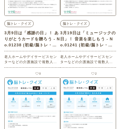
脳トレ・クイズ
脳トレ・クイズ
3月9日は「感謝の日」！ あ
3月19日は「ミュージックの
りがとうカードを贈ろう - N
日」！ 音楽を楽しもう - N
o.01238 (初級/脳トレ・ク
o.01241 (初級/脳トレ・ク
イズの介護レク素材)
イズの介護レク素材)
老人ホームやデイサービスセン
老人ホームやデイサービスセン
ターなどの介護施設で複数人で
ターなどの介護施設で複数人で
楽しめる3月9日は「感謝の日」
楽しめる3月19日は「ミュージッ
にまつわる高齢者向けレクリエ
クの日」にまつわる高齢者向け
0
2
ーション（ 脳トレ・クイズ・初
レクリエーション（ 脳トレ・ク
級）です。 関連キーワード：コ
イズ・初級）です。 関連キーワ
ミュニケーション・会話の促
ード：コミュニケーション・会
進・家族との交流・スタッフと
話の促進・交流・脳の活性化・
の交流・脳の活性化・感謝の共
回想法の実践・発語促進・口腔
有・サンキュー・Thank you・
機能の向上・カラオケ・楽器・
楽しむ・楽しい・今日は何の日
演奏・Music・歌・楽しむ・楽し
い・今日は何の日