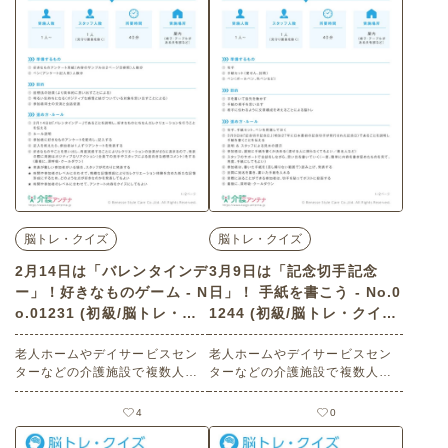
動かす・ワーキングメモリ―・
そろばん・計算・楽しむ・楽し
い・今日は何の日
脳トレ・クイズ
脳トレ・クイズ
2月14日は「バレンタインデ
3月9日は「記念切手記念
ー」！好きなものゲーム - N
日」！ 手紙を書こう - No.0
o.01231 (初級/脳トレ・ク
1244 (初級/脳トレ・クイズ
イズの介護レク素材)
の介護レク素材)
老人ホームやデイサービスセン
老人ホームやデイサービスセン
ターなどの介護施設で複数人で
ターなどの介護施設で複数人で
楽しめる2月14日の「バレンタイ
楽しめる3月9日は「記念切手記
ンデー」にまつわる高齢者向け
念日」にまつわる高齢者向けレ
4
0
レクリエーション（ 脳トレ・ク
クリエーション（ 脳トレ・クイ
イズ・初級）です。 関連キーワ
ズ・初級）です。 関連キーワー