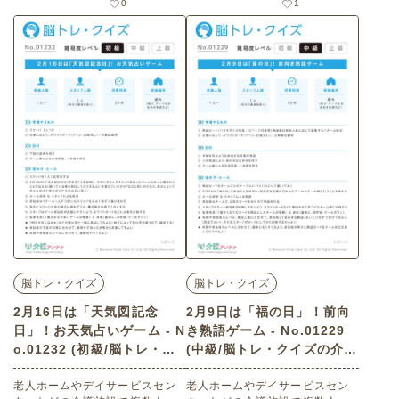
0
1
リエーション（ 脳トレ・クイ
ション（ 脳トレ・クイズ・初
ズ・初級）です。 関連キーワー
級）です。 関連キーワード：複
ド：コミュニケーション・交
数人・コミュニケーション・会
流・チーム戦・一体感・経験の
話の促進・交流・脳の活性化・
共有・思い出の共有・旅行気
上肢の運動・チーム戦・一体
分・特産物・ご当地品・脳の活
感・指先のコントロール・楽し
性化・楽しむ・楽しい・今日は
む・楽しい・今日は何の日
何の日
脳トレ・クイズ
脳トレ・クイズ
2月16日は「天気図記念
2月9日は「福の日」！前向
日」！お天気占いゲーム - N
き熟語ゲーム - No.01229
o.01232 (初級/脳トレ・ク
(中級/脳トレ・クイズの介護
イズの介護レク素材)
レク素材)
老人ホームやデイサービスセン
老人ホームやデイサービスセン