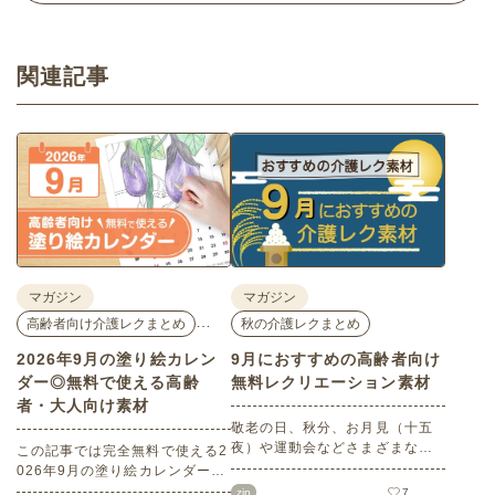
関連記事
マガジン
マガジン
…
高齢者向け介護レクまとめ
秋の介護レクまとめ
2026年9月の塗り絵カレン
9月におすすめの高齢者向け
ダー◎無料で使える高齢
無料レクリエーション素材
者・大人向け素材
敬老の日、秋分、お月見（十五
夜）や運動会などさまざまなイ
この記事では完全無料で使える2
ベント目白押しの9月。本記事で
026年9月の塗り絵カレンダーを
は9月にぜひチャレンジしていた
ご紹介します。人気で定番のお
zip
7