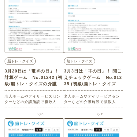
さいふの日・楽しむ・楽しい・
今日は何の日
脳トレ・クイズ
脳トレ・クイズ
3月20日は「電卓の日」！
3月3日は「耳の日」！ 聞こ
計算ゲーム - No.01242 (初
えチェックゲーム - No.012
級/脳トレ・クイズの介護レ
35 (初級/脳トレ・クイズの
ク素材)
介護レク素材)
老人ホームやデイサービスセン
老人ホームやデイサービスセン
ターなどの介護施設で複数人で
ターなどの介護施設で複数人で
楽しめる3月20日は「電卓の日」
楽しめる3月3日は「耳の日」に
にまつわる高齢者向けレクリエ
まつわる高齢者向けレクリエー
0
2
ーション（ 脳トレ・クイズ・初
ション（ 脳トレ・クイズ・初
級）です。 関連キーワード：コ
級）です。 関連キーワード：聴
ミュニケーション・会話の促
力の確認・みみ・聞こえ・楽し
進・交流・脳の活性化・指先を
む・楽しい・今日は何の日