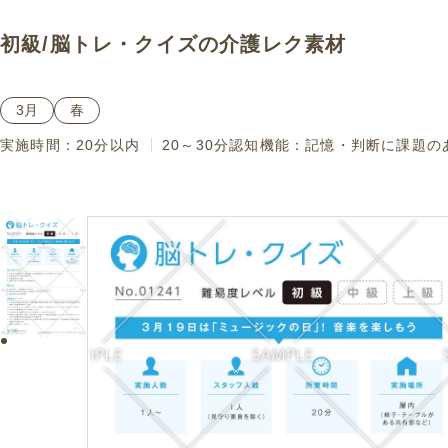
初級
/
脳トレ・クイズ
の介護レク素材
3月
春
実施時間：
20分以内
20～30分
認知機能：
記憶・判断に課題の