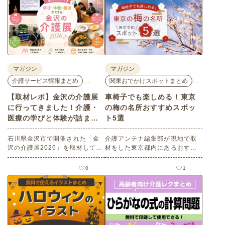
マガジン
マガジン
…
…
介護サービス情報まとめ
関東おでかけスポットまとめ
【取材レポ】金沢の介護展
車椅子でも楽しめる！東京
に行ってきました！介護・
の梅の名所おすすめスポッ
医療の学びと体験が詰まっ
ト5選
た1日。
石川県金沢市で開催された「金
介護アンテナ編集部が現地で取
沢の介護展2026」を取材してき
材をした東京都内にあるおすす
ました。医師による人気講演か
めの梅の名所を５選紹介しま
ら、気軽に参加できるミニ講
す。見どころはもちろんのこと
0
1
座、体験型の企業ブースまで、
バリアフリーの設備面について
介護・医療・健康の“学び・体
も紹介しているので、介護施設
験・相談”が一度にできる、見ど
などでの外出アクティビティの
ころ満載のイベントの様子をレ
事前チェックの際にぜひ参考に
ポートします。
してください。