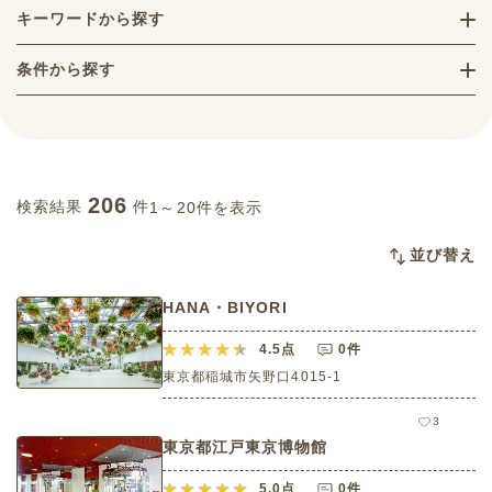
キーワードから探す
条件から探す
206
検索結果
件
1～20件を表示
並び替え
HANA・BIYORI
4.5
点
0件
東京都稲城市矢野口4015-1
3
東京都江戸東京博物館
5.0
点
0件