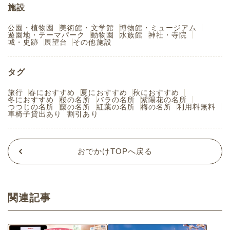
施設
公園・植物園
美術館・文学館
博物館・ミュージアム
遊園地・テーマパーク
動物園
水族館
神社・寺院
城・史跡
展望台
その他施設
タグ
旅行
春におすすめ
夏におすすめ
秋におすすめ
冬におすすめ
桜の名所
バラの名所
紫陽花の名所
つつじの名所
藤の名所
紅葉の名所
梅の名所
利用料無料
車椅子貸出あり
割引あり
おでかけTOPへ戻る
関連記事