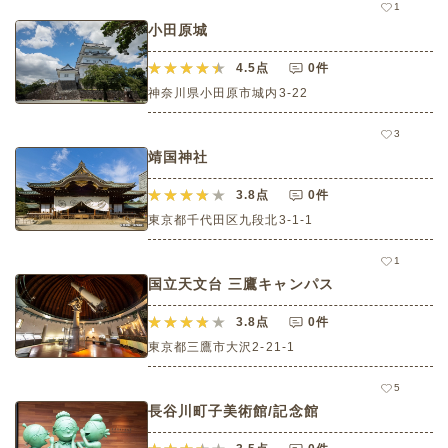
1
小田原城
4.5
点
0件
神奈川県小田原市城内3-22
3
靖国神社
3.8
点
0件
東京都千代田区九段北3-1-1
1
国立天文台 三鷹キャンパス
3.8
点
0件
東京都三鷹市大沢2-21-1
5
長谷川町子美術館/記念館