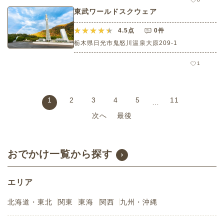
東武ワールドスクウェア
4.5
点
0件
栃木県日光市鬼怒川温泉大原209-1
1
1
2
3
4
5
11
…
次へ
最後
おでかけ一覧から探す
エリア
北海道・東北
関東
東海
関西
九州・沖縄