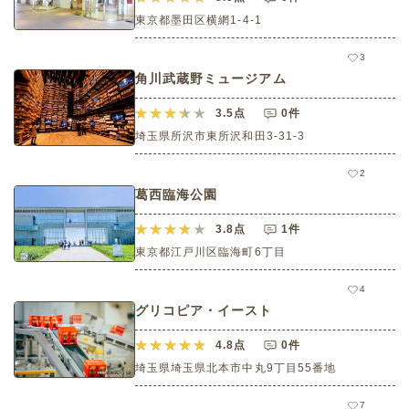
東京都墨田区横網1-4-1
3
角川武蔵野ミュージアム
3.5
点
0件
埼玉県所沢市東所沢和田3-31-3
2
葛西臨海公園
3.8
点
1件
東京都江戸川区臨海町6丁目
4
グリコピア・イースト
4.8
点
0件
埼玉県埼玉県北本市中丸9丁目55番地
7