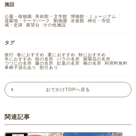
施設
公園・植物園
美術館・文学館
博物館・ミュージアム
遊園地・テーマパーク
動物園
水族館
神社・寺院
城・史跡
展望台
その他施設
タグ
旅行
春におすすめ
夏におすすめ
秋におすすめ
冬におすすめ
桜の名所
バラの名所
紫陽花の名所
つつじの名所
藤の名所
紅葉の名所
梅の名所
利用料無料
車椅子貸出あり
割引あり
おでかけTOPへ戻る
関連記事