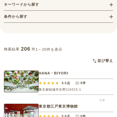
キーワードから探す
条件から探す
206
検索結果
件
1～20件を表示
並び替え
HANA・BIYORI
4.5
点
0件
東京都稲城市矢野口4015-1
3
東京都江戸東京博物館
5.0
点
0件