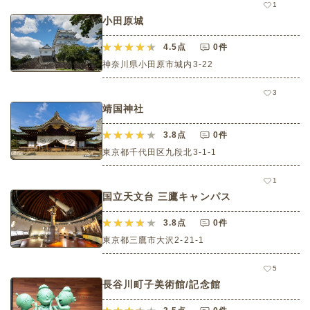
1
小田原城
4.5
点
0件
神奈川県小田原市城内3-22
3
靖国神社
3.8
点
0件
東京都千代田区九段北3-1-1
1
国立天文台 三鷹キャンパス
3.8
点
0件
東京都三鷹市大沢2-21-1
5
長谷川町子美術館/記念館