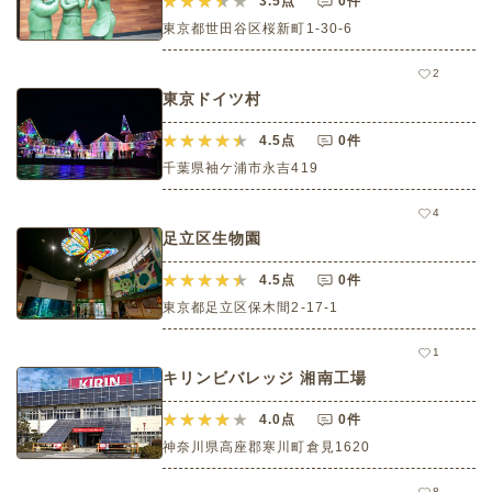
3.5
点
0件
東京都世田谷区桜新町1-30-6
2
東京ドイツ村
4.5
点
0件
千葉県袖ケ浦市永吉419
4
足立区生物園
4.5
点
0件
東京都足立区保木間2-17-1
1
キリンビバレッジ 湘南工場
4.0
点
0件
神奈川県高座郡寒川町倉見1620
8