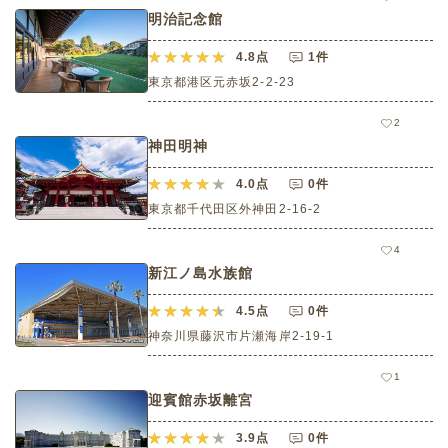
明治記念館
4.8
点
1件
東京都港区元赤坂2-2-23
2
神田明神
4.0
点
0件
東京都千代田区外神田2-16-2
4
新江ノ島水族館
4.5
点
0件
神奈川県藤沢市片瀬海岸2-19-1
1
迎賓館赤坂離宮
3.9
点
0件