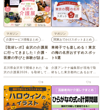
マガジン
マガジン
…
…
介護サービス情報まとめ
関東おでかけスポットまとめ
【取材レポ】金沢の介護展
車椅子でも楽しめる！東京
に行ってきました！介護・
の梅の名所おすすめスポッ
医療の学びと体験が詰まっ
ト5選
た1日。
石川県金沢市で開催された「金
介護アンテナ編集部が現地で取
沢の介護展2026」を取材してき
材をした東京都内にあるおすす
ました。医師による人気講演か
めの梅の名所を５選紹介しま
ら、気軽に参加できるミニ講
す。見どころはもちろんのこと
0
1
座、体験型の企業ブースまで、
バリアフリーの設備面について
介護・医療・健康の“学び・体
も紹介しているので、介護施設
験・相談”が一度にできる、見ど
などでの外出アクティビティの
ころ満載のイベントの様子をレ
事前チェックの際にぜひ参考に
ポートします。
してください。