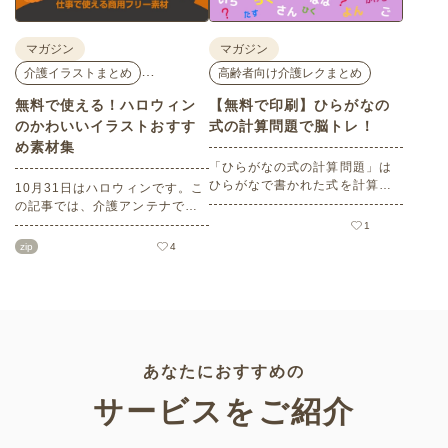
マガジン
マガジン
…
介護イラストまとめ
高齢者向け介護レクまとめ
無料で使える！ハロウィン
【無料で印刷】ひらがなの
のかわいいイラストおすす
式の計算問題で脳トレ！
め素材集
「ひらがなの式の計算問題」は
ひらがなで書かれた式を計算す
10月31日はハロウィンです。こ
る問題です。想像力やワーキン
の記事では、介護アンテナで扱
グメモリのトレーニングとして
う高齢者向けイラスト素材か
1
も活用できる脳トレ問題です。
ら、ハロウィンにちなんだおば
zip
4
こちらは会員登録をすると無料
けやかぼちゃなどの素材をご紹
でプリントすることができるの
介します。いずれも万人受けす
でぜひご活用ください！
るデザインで背景は透明処理済
み。商用利用もOKなので制作に
ご活用ください。
あなたにおすすめの
サービスをご紹介