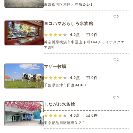
東京都港区港区元赤坂2-1-1
5
ヨコハマおもしろ水族館
4.0
点
0件
神奈川県横浜市中区山下町144チャイナスクエ
ア3階
2
マザー牧場
4.0
点
0件
千葉県富津市田倉940-3
3
しながわ水族館
4.0
点
0件
東京都品川区勝島3-2-1