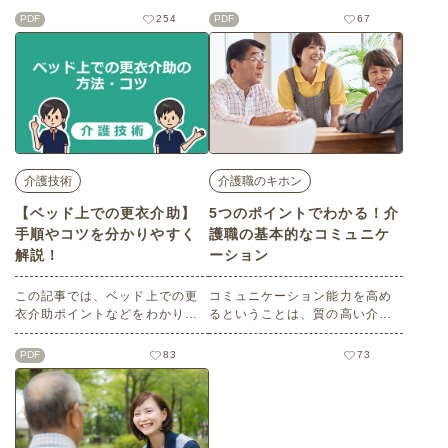
乗介助の方法を解説します。こ
ら進んで動く事は難しい方で、
PDF
254
PDF
67
こでは、『麻痺や痛みはない
コミュニケーションは可能』と
が、自分から進んで動く事は難
いうモデル設定でわかりやすく
しい方で、体重がかかれば足に
解説します。※記事の内容は202
力が入り座位も可能で、コミュ
1年3月時点の情報をもとに作成
ニケーションも可能』という方
しています。
をモデルに解説します。※記事
の内容は2021年3月時点の情報
をもとに作成しています。
介護技術
介護職のキホン
【ベッド上での更衣介助】
5つのポイントでわかる！介
手順やコツを分かりやすく
護職の基本的なコミュニケ
解説！
ーション
この記事では、ベッド上での更
コミュニケーション能力を高め
衣介助ポイントなどをわかりや
るということは、質の高い介護
すくご紹介します。ここでは、
を提供する上でとても重要なこ
『ご自分から動く事は難しい
とです。この記事では介護職の
PDF
83
73
が、麻痺・痛みはなく、コミュ
基本的なコミュニケーションに
ニケーション可能な方』をモデ
ついてわかりやすくご紹介しま
ルに解説します。 ※記事の内容
す。
は2021年3月時点の情報をもと
に作成しています。