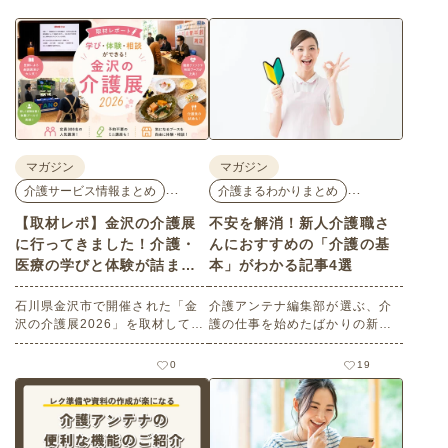
マガジン
マガジン
…
…
介護サービス情報まとめ
介護まるわかりまとめ
【取材レポ】金沢の介護展
不安を解消！新人介護職さ
に行ってきました！介護・
んにおすすめの「介護の基
医療の学びと体験が詰まっ
本」がわかる記事4選
た1日。
石川県金沢市で開催された「金
介護アンテナ編集部が選ぶ、介
沢の介護展2026」を取材してき
護の仕事を始めたばかりの新人
ました。医師による人気講演か
介護職さんにおすすめの記事を
ら、気軽に参加できるミニ講
ご紹介します。基本的な心構え
0
19
座、体験型の企業ブースまで、
やマナー、言葉遣いなど、最低
介護・医療・健康の“学び・体
限覚えておきたい知識が盛りだ
験・相談”が一度にできる、見ど
くさんです。介護職になったば
ころ満載のイベントの様子をレ
かりの方だけでなく、改めて基