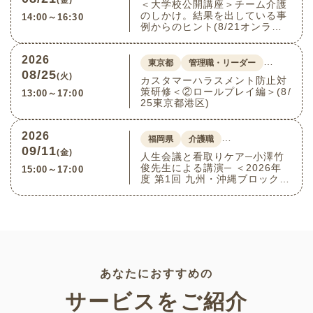
(金)
＜大学校公開講座＞チーム介護
のしかけ。結果を出している事
14:00～16:30
例からのヒント(8/21オンライ
ン)
2026
…
東京都
管理職・リーダー
08/25
(火)
カスタマーハラスメント防止対
策研修＜②ロールプレイ編＞(8/
13:00～17:00
25東京都港区)
2026
…
福岡県
介護職
09/11
(金)
人生会議と看取りケア─小澤竹
俊先生による講演─ ＜2026年
15:00～17:00
度 第1回 九州・沖縄ブロック介
護付きホーム連絡会＞(9/11福
岡県福岡市博多区)
あなたにおすすめの
サービスをご紹介