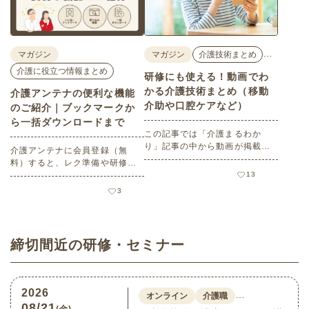
ポートします。
本を振り返りたい方にもおすす
めです。
…
マガジン
マガジン
介護技術まとめ
介護に役立つ情報まとめ
研修にも使える！動画でわ
かる介護技術まとめ（移動
介護アンテナの便利な機能
介助や口腔ケアなど）
のご紹介｜ブックマークか
ら一括ダウンロードまで
この記事では「介護まるわか
り」記事の中から動画が掲載さ
介護アンテナに会員登録（無
れている記事をご紹介します。
料）すると、レク準備や研修資
料の収集がぐっと楽になる便利
13
機能が使えるようになります。
3
この記事では、「ブックマー
ク・いいね！」の使い方、検索
の絞り込みや並び替えで目的の
素材に素早くたどり着くコツ、
締切間近の研修・セミナー
そして素材の一括ダウンロード
方法をわかりやすく解説しま
す。
2026
…
オンライン
介護職
08/21