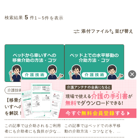
5
検索結果
件
1～5件を表示
添付ファイル
並び替え
介護技術
介護技術
【移乗介助】ベッドから車
【水平移動】ベッド上での
いすへの移乗の手順・コツ
上方移動の介助の手順・コ
を解説！
ツを分かりやすく解説！
この記事では介助されるご利用
この記事ではベッドでの水平移
者にも介助者にも負担が少なく
動の介助方法・コツなどを、
安全なベッドから車いすへの移
『麻痺や痛みはないが、自分か