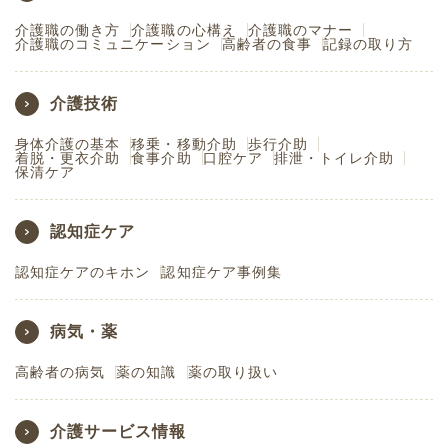
介護職の働き方
介護職の心構え
介護職のマナー
介護職のコミュニケーション
高齢者の食事
記録の取り方
介護技術
身体介護の基本
移乗・移動介助
歩行介助
着脱・更衣介助
食事介助
口腔ケア
排泄・トイレ介助
保清ケア
認知症ケア
認知症ケアのキホン
認知症ケア事例集
病気・薬
高齢者の病気
薬の知識
薬の取り扱い
介護サービス情報