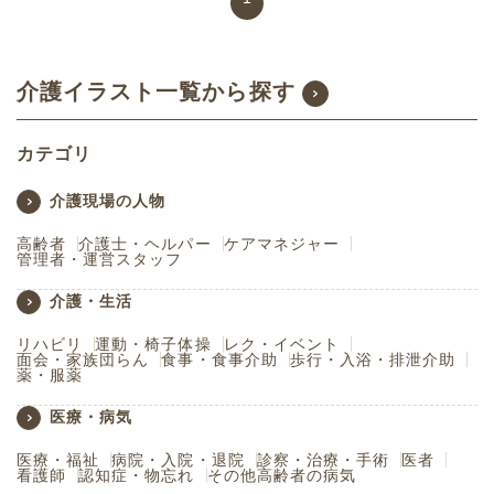
介護イラスト一覧から探す
カテゴリ
介護現場の人物
高齢者
介護士・ヘルパー
ケアマネジャー
管理者・運営スタッフ
介護・生活
リハビリ
運動・椅子体操
レク・イベント
面会・家族団らん
食事・食事介助
歩行・入浴・排泄介助
薬・服薬
医療・病気
医療・福祉
病院・入院・退院
診察・治療・手術
医者
看護師
認知症・物忘れ
その他高齢者の病気