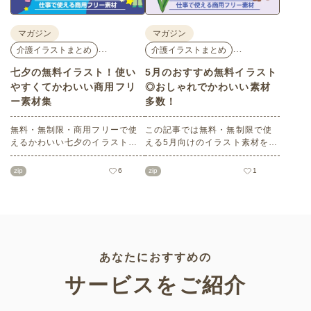
マガジン
マガジン
…
…
介護イラストまとめ
介護イラストまとめ
七夕の無料イラスト！使い
5月のおすすめ無料イラスト
やすくてかわいい商用フリ
◎おしゃれでかわいい素材
ー素材集
多数！
無料・無制限・商用フリーで使
この記事では無料・無制限で使
えるかわいい七夕のイラスト素
える5月向けのイラスト素材を多
材をご紹介します。短冊の印刷
数ご紹介します。商用フリーの
用テンプレート、飾り文字、使
可愛くておしゃれなイラスト素
zip
6
zip
1
いやすいフレーム素材など多種
材が多数！こどもの日（端午の
多様なイラストをご用意。学校
節句）や母の日などの5月ならで
や会社、老人ホームやデイサー
はのイラストばかりです。使い
ビスなどの介護施設、ご自宅な
やすい透明背景素材なので、ぜ
どで気軽にお使いください。
ひパンフレットやお便りなどの
さまざまなシーンでご活用くだ
さい！
あなたにおすすめの
サービスをご紹介