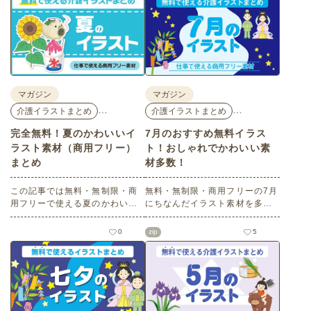
マガジン
マガジン
…
…
介護イラストまとめ
介護イラストまとめ
完全無料！夏のかわいいイ
7月のおすすめ無料イラス
ラスト素材（商用フリー）
ト！おしゃれでかわいい素
まとめ
材多数！
この記事では無料・無制限・商
無料・無制限・商用フリーの7月
用フリーで使える夏のかわいい
にちなんだイラスト素材を多数
イラスト素材を多数ご紹介いた
ご紹介します。どれも印刷に適
します。夏の花であるひまわり
した解像度で、点数制限なしで
0
zip
5
や朝顔、夏祭り、花火、七夕な
自由に使える素材ばかり♪どなた
ど夏ならではのかわいいイラス
でもご利用いただけます！ぜひ
トをご用意！ポスターやパンフ
ご活用ください。
レットなどで使いやすいテイス
トなので、ぜひご活用くださ
い。