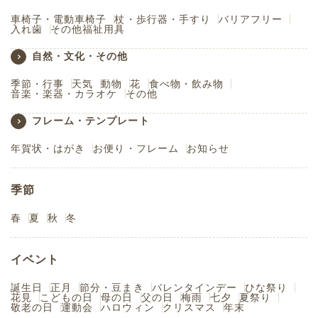
車椅子・電動車椅子
杖・歩行器・手すり
バリアフリー
入れ歯
その他福祉用具
自然・文化・その他
季節・行事
天気
動物
花
食べ物・飲み物
音楽・楽器・カラオケ
その他
フレーム・テンプレート
年賀状・はがき
お便り・フレーム
お知らせ
季節
春
夏
秋
冬
イベント
誕生日
正月
節分・豆まき
バレンタインデー
ひな祭り
花見
こどもの日
母の日
父の日
梅雨
七夕
夏祭り
敬老の日
運動会
ハロウィン
クリスマス
年末