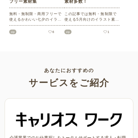
フリー素材集
素材多数！
無料・無制限・商用フリーで
この記事では無料・無制限で
使えるかわいい七夕のイラス
使える5月向けのイラスト素材
ト素材をご紹介します。短冊
を多数ご紹介します。商用フ
の印刷用テンプレート、飾り
リーの可愛くておしゃれなイ
zip
6
zip
1
文字、使いやすいフレーム素
ラスト素材が多数！こどもの
材など多種多様なイラストを
日（端午の節句）や母の日な
ご用意。学校や会社、老人ホ
どの5月ならではのイラストば
ームやデイサービスなどの介
かりです。使いやすい透明背
護施設、ご自宅などで気軽に
景素材なので、ぜひパンフレ
お使いください。
ットやお便りなどのさまざま
なシーンでご活用ください！
あなたにおすすめの
サービスをご紹介
介護業界でのお仕事探しをトータルサポートする求人・転職