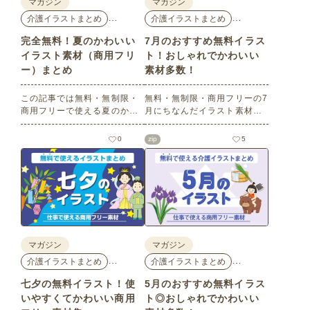
マガジン
マガジン
…
…
介護イラストまとめ
介護イラストまとめ
完全無料！夏のかわいい
7月のおすすめ無料イラス
イラスト素材（商用フリ
ト！おしゃれでかわいい
ー）まとめ
素材多数！
この記事では無料・無制限・
無料・無制限・商用フリーの7
商用フリーで使える夏のかわ
月にちなんだイラスト素材を
いいイラスト素材を多数ご紹
多数ご紹介します。どれも印
介いたします。夏の花である
刷に適した解像度で、点数制
0
zip
5
ひまわりや朝顔、夏祭り、花
限なしで自由に使える素材ば
火、七夕など夏ならではのか
かり♪どなたでもご利用いただ
わいいイラストをご用意！ポ
けます！ぜひご活用くださ
スターやパンフレットなどで
い。
使いやすいテイストなので、
ぜひご活用ください。
マガジン
マガジン
…
…
介護イラストまとめ
介護イラストまとめ
七夕の無料イラスト！使
5月のおすすめ無料イラス
いやすくてかわいい商用
ト◎おしゃれでかわいい