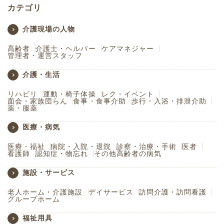
カテゴリ
介護現場の人物
高齢者
介護士・ヘルパー
ケアマネジャー
管理者・運営スタッフ
介護・生活
リハビリ
運動・椅子体操
レク・イベント
面会・家族団らん
食事・食事介助
歩行・入浴・排泄介助
薬・服薬
医療・病気
医療・福祉
病院・入院・退院
診察・治療・手術
医者
看護師
認知症・物忘れ
その他高齢者の病気
施設・サービス
老人ホーム・介護施設
デイサービス
訪問介護・訪問看護
グループホーム
福祉用具