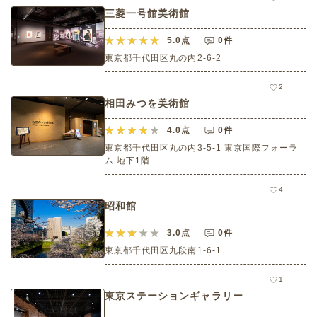
三菱一号館美術館
5.0
点
0件
東京都千代田区丸の内2-6-2
2
相田みつを美術館
4.0
点
0件
東京都千代田区丸の内3-5-1 東京国際フォーラ
ム 地下1階
4
昭和館
3.0
点
0件
東京都千代田区九段南1-6-1
1
東京ステーションギャラリー