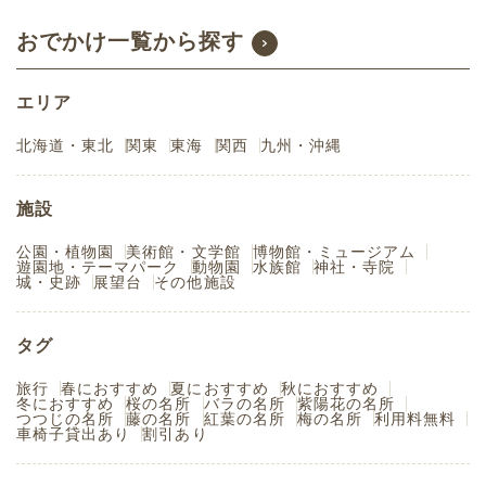
おでかけ一覧から探す
エリア
北海道・東北
関東
東海
関西
九州・沖縄
施設
公園・植物園
美術館・文学館
博物館・ミュージアム
遊園地・テーマパーク
動物園
水族館
神社・寺院
城・史跡
展望台
その他施設
タグ
旅行
春におすすめ
夏におすすめ
秋におすすめ
冬におすすめ
桜の名所
バラの名所
紫陽花の名所
つつじの名所
藤の名所
紅葉の名所
梅の名所
利用料無料
車椅子貸出あり
割引あり