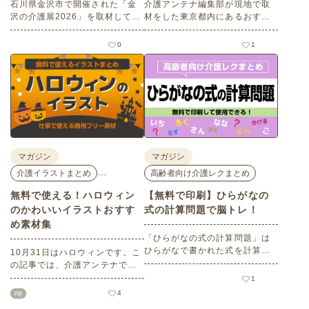
石川県金沢市で開催された「金
介護アンテナ編集部が現地で取
沢の介護展2026」を取材してき
材をした東京都内にあるおすす
ました。医師による人気講演か
めの梅の名所を５選紹介しま
ら、気軽に参加できるミニ講
す。見どころはもちろんのこと
0
1
座、体験型の企業ブースまで、
バリアフリーの設備面について
介護・医療・健康の“学び・体
も紹介しているので、介護施設
験・相談”が一度にできる、見ど
などでの外出アクティビティの
ころ満載のイベントの様子をレ
事前チェックの際にぜひ参考に
ポートします。
してください。
マガジン
マガジン
…
介護イラストまとめ
高齢者向け介護レクまとめ
無料で使える！ハロウィン
【無料で印刷】ひらがなの
のかわいいイラストおすす
式の計算問題で脳トレ！
め素材集
「ひらがなの式の計算問題」は
ひらがなで書かれた式を計算す
10月31日はハロウィンです。こ
る問題です。想像力やワーキン
の記事では、介護アンテナで扱
グメモリのトレーニングとして
う高齢者向けイラスト素材か
1
も活用できる脳トレ問題です。
ら、ハロウィンにちなんだおば
zip
4
こちらは会員登録をすると無料
けやかぼちゃなどの素材をご紹