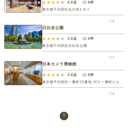
4.0
点
0件
東京都千代田区丸の内1-9-1
3
日比谷公園
3.0
点
0件
東京都千代田区日比谷公園
1
日本カメラ博物館
3.0
点
0件
東京都千代田区一番町25番地 JCII 一番町ビル
2
1