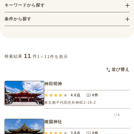
キーワードから探す
条件から探す
11
検索結果
件
1～11件を表示
並び替え
神田明神
4.0
点
0件
東京都千代田区外神田2-16-2
4
靖国神社
3.8
点
0件