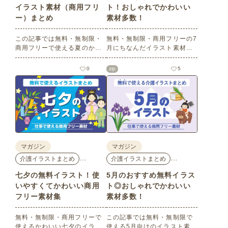
イラスト素材（商用フリ
ト！おしゃれでかわいい
ー）まとめ
素材多数！
この記事では無料・無制限・
無料・無制限・商用フリーの7
商用フリーで使える夏のかわ
月にちなんだイラスト素材を
いいイラスト素材を多数ご紹
多数ご紹介します。どれも印
介いたします。夏の花である
刷に適した解像度で、点数制
0
zip
5
ひまわりや朝顔、夏祭り、花
限なしで自由に使える素材ば
火、七夕など夏ならではのか
かり♪どなたでもご利用いただ
わいいイラストをご用意！ポ
けます！ぜひご活用くださ
スターやパンフレットなどで
い。
使いやすいテイストなので、
ぜひご活用ください。
マガジン
マガジン
…
…
介護イラストまとめ
介護イラストまとめ
七夕の無料イラスト！使
5月のおすすめ無料イラス
いやすくてかわいい商用
ト◎おしゃれでかわいい
フリー素材集
素材多数！
無料・無制限・商用フリーで
この記事では無料・無制限で
使えるかわいい七夕のイラス
使える5月向けのイラスト素材