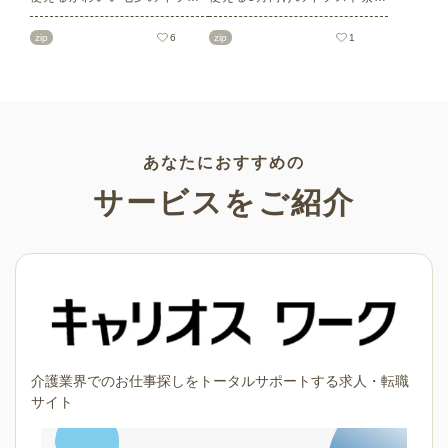
ト素材をご紹介します。短冊
を多数ご紹介します。商用フ
の印刷用テンプレート、飾り
リーの可愛くておしゃれなイ
zip
6
zip
1
文字、使いやすいフレーム素
ラスト素材が多数！こどもの
材など多種多様なイラストを
日（端午の節句）や母の日な
ご用意。学校や会社、老人ホ
どの5月ならではのイラストば
ームやデイサービスなどの介
かりです。使いやすい透明背
護施設、ご自宅などで気軽に
景素材なので、ぜひパンフレ
お使いください。
ットやお便りなどのさまざま
なシーンでご活用ください！
あなたにおすすめの
サービスをご紹介
介護業界でのお仕事探しをトータルサポートする求人・転職
サイト