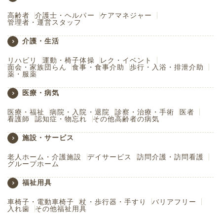
高齢者
介護士・ヘルパー
ケアマネジャー
管理者・運営スタッフ
介護・生活
リハビリ
運動・椅子体操
レク・イベント
面会・家族団らん
食事・食事介助
歩行・入浴・排泄介助
薬・服薬
医療・病気
医療・福祉
病院・入院・退院
診察・治療・手術
医者
看護師
認知症・物忘れ
その他高齢者の病気
施設・サービス
老人ホーム・介護施設
デイサービス
訪問介護・訪問看護
グループホーム
福祉用具
車椅子・電動車椅子
杖・歩行器・手すり
バリアフリー
入れ歯
その他福祉用具