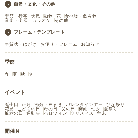
自然・文化・その他
季節・行事
天気
動物
花
食べ物・飲み物
音楽・楽器・カラオケ
その他
フレーム・テンプレート
年賀状・はがき
お便り・フレーム
お知らせ
季節
春
夏
秋
冬
イベント
誕生日
正月
節分・豆まき
バレンタインデー
ひな祭り
花見
こどもの日
母の日
父の日
梅雨
七夕
夏祭り
敬老の日
運動会
ハロウィン
クリスマス
年末
開催月