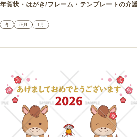
年賀状・はがき
/
フレーム・テンプレート
の介
冬
正月
1月