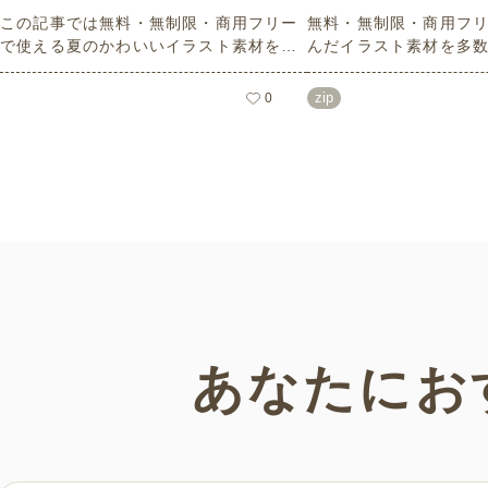
この記事では無料・無制限・商用フリー
無料・無制限・商用フリ
で使える夏のかわいいイラスト素材を多
んだイラスト素材を多
数ご紹介いたします。夏の花であるひま
どれも印刷に適した解
わりや朝顔、夏祭り、花火、七夕など夏
なしで自由に使える素材
zip
0
ならではのかわいいイラストをご用意！
もご利用いただけます
ポスターやパンフレットなどで使いやす
さい。
いテイストなので、ぜひご活用くださ
い。
あなたにお