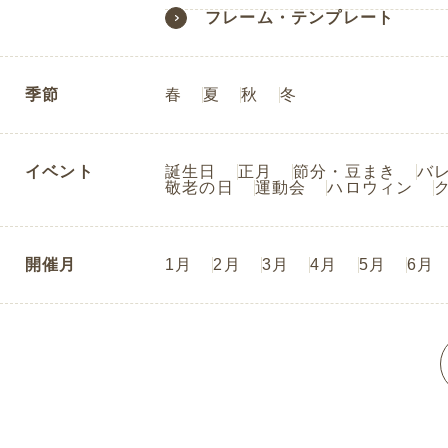
フレーム・テンプレート
季節
春
夏
秋
冬
イベント
誕生日
正月
節分・豆まき
バ
敬老の日
運動会
ハロウィン
開催月
1月
2月
3月
4月
5月
6月