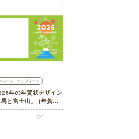
フレーム・テンプレート
2026年の年賀状デザイン
「馬と富士山」 (年賀
状・はがき/フレーム・テ
ンプレートの介護イラス
1
ト素材)