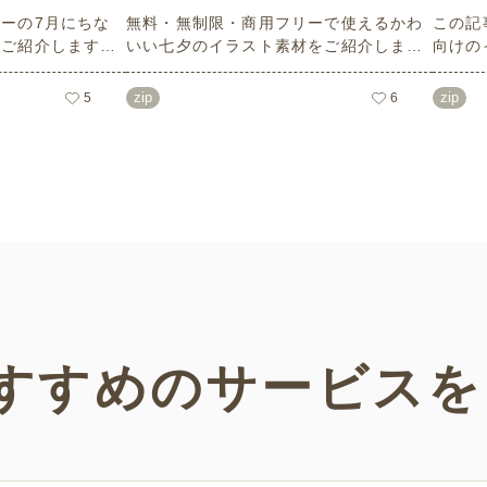
ーの7月にちな
無料・無制限・商用フリーで使えるかわ
この記
数ご紹介します。
いい七夕のイラスト素材をご紹介しま
向けの
像度で、点数制限
す。短冊の印刷用テンプレート、飾り文
す。商
ばかり♪どなたで
字、使いやすいフレーム素材など多種多
ラスト
zip
zip
5
6
！ぜひご活用くだ
様なイラストをご用意。学校や会社、老
節句）
人ホームやデイサービスなどの介護施
ラスト
設、ご自宅などで気軽にお使いくださ
素材な
い。
などの
い！
すすめの
サービスを