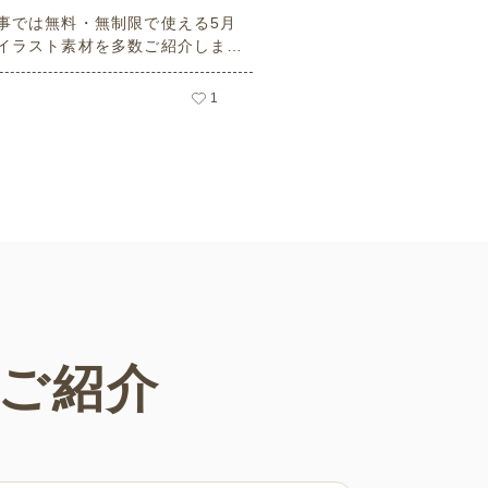
事では無料・無制限で使える5月
イラスト素材を多数ご紹介しま
用フリーの可愛くておしゃれなイ
素材が多数！こどもの日（端午の
1
や母の日などの5月ならではのイ
ばかりです。使いやすい透明背景
ので、ぜひパンフレットやお便り
さまざまなシーンでご活用くださ
ご紹介