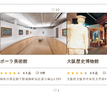
10
ポーラ美術館
大阪歴史博物館
4.5
点
0件
4.0
点
神奈川県足柄下郡箱根町仙石原小塚山1285
大阪府大阪市中央区大手前4丁
1