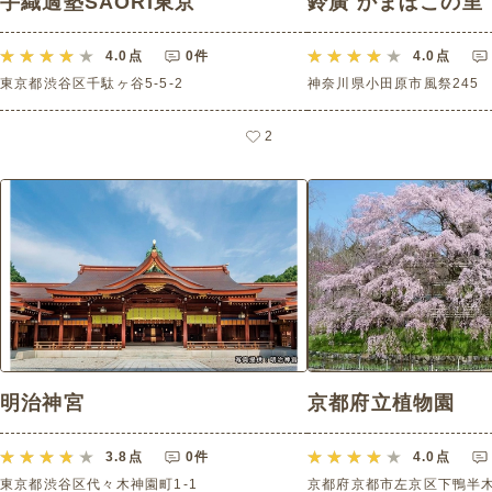
手織適塾SAORI東京
鈴廣 かまぼこの里
4.0
点
0件
4.0
点
東京都渋谷区千駄ヶ谷5-5-2
神奈川県小田原市風祭245
2
明治神宮
京都府立植物園
3.8
点
0件
4.0
点
東京都渋谷区代々木神園町1-1
京都府京都市左京区下鴨半木