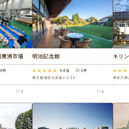
場豊洲市場
明治記念館
キリン
0件
4.8
点
1件
東京都港区元赤坂2-2-23
神奈川県
3
2