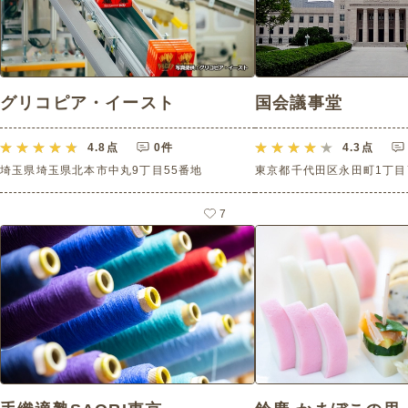
グリコピア・イースト
国会議事堂
4.8
点
0件
4.3
点
埼玉県埼玉県北本市中丸9丁目55番地
東京都千代田区永田町1丁目7
7