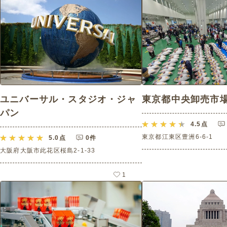
ユニバーサル・スタジオ・ジャ
東京都中央卸売市
パン
4.5
点
東京都江東区豊洲6-6-1
5.0
点
0件
大阪府大阪市此花区桜島2-1-33
1