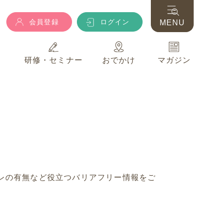
会員登録
ログイン
MENU
典
研修・セミナー
おでかけ
マガジン
会員登録
ログイン
MENU
典
研修・セミナー
おでかけ
マガジン
レの有無など役立つバリアフリー情報をご