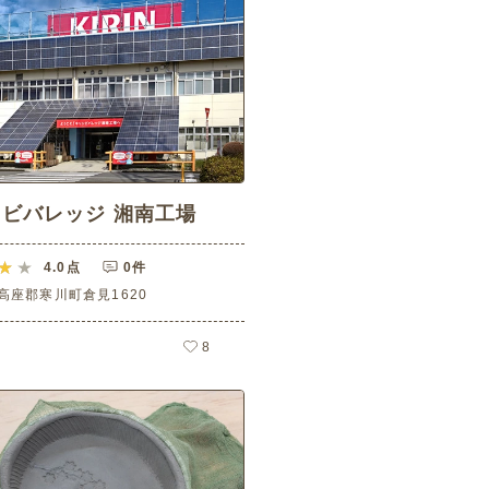
ビバレッジ 湘南工場
4.0
点
0件
高座郡寒川町倉見1620
8