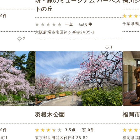
堺・緑のミュージアム ハーベス
鴨川シ
トの丘
0件
千葉県鴨川
ー
点
0件
大阪府堺市南区鉢ヶ峯寺2405-1
2
1
羽根木公園
福岡
0件
3.5
点
0件
町1
東京都世田谷区代田4-38-52
福岡県福