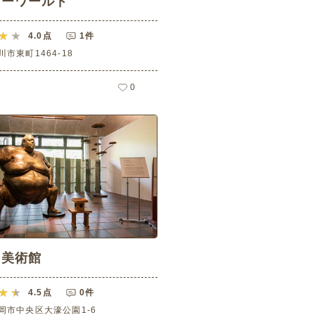
ーワールド
4.0
点
1件
市東町1464-18
0
市美術館
4.5
点
0件
岡市中央区大濠公園1-6