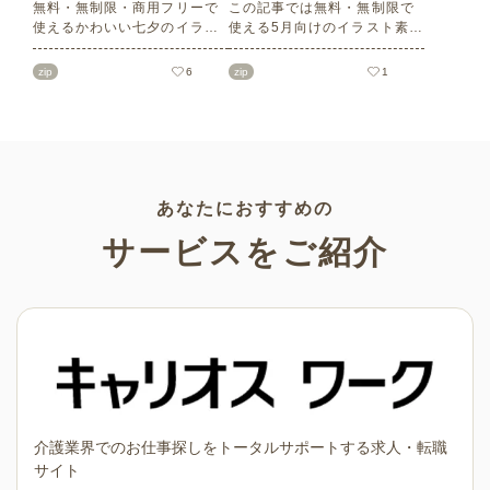
無料・無制限・商用フリーで
この記事では無料・無制限で
使えるかわいい七夕のイラス
使える5月向けのイラスト素材
ト素材をご紹介します。短冊
を多数ご紹介します。商用フ
の印刷用テンプレート、飾り
リーの可愛くておしゃれなイ
zip
6
zip
1
文字、使いやすいフレーム素
ラスト素材が多数！こどもの
材など多種多様なイラストを
日（端午の節句）や母の日な
ご用意。学校や会社、老人ホ
どの5月ならではのイラストば
ームやデイサービスなどの介
かりです。使いやすい透明背
護施設、ご自宅などで気軽に
景素材なので、ぜひパンフレ
お使いください。
ットやお便りなどのさまざま
なシーンでご活用ください！
あなたにおすすめの
サービスをご紹介
介護業界でのお仕事探しをトータルサポートする求人・転職
サイト