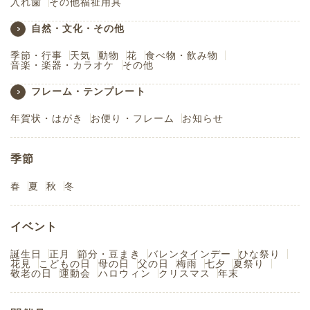
入れ歯
その他福祉用具
自然・文化・その他
季節・行事
天気
動物
花
食べ物・飲み物
音楽・楽器・カラオケ
その他
フレーム・テンプレート
年賀状・はがき
お便り・フレーム
お知らせ
季節
春
夏
秋
冬
イベント
誕生日
正月
節分・豆まき
バレンタインデー
ひな祭り
花見
こどもの日
母の日
父の日
梅雨
七夕
夏祭り
敬老の日
運動会
ハロウィン
クリスマス
年末