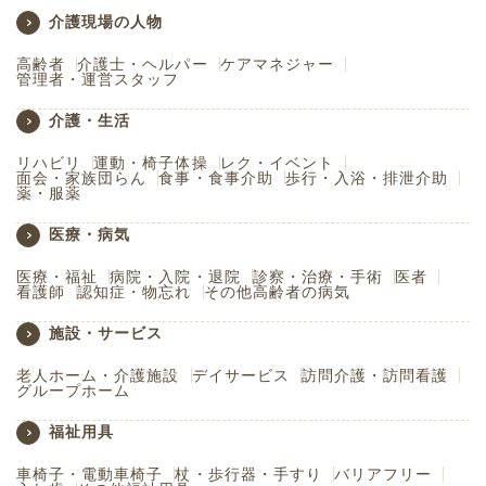
介護現場の人物
高齢者
介護士・ヘルパー
ケアマネジャー
管理者・運営スタッフ
介護・生活
リハビリ
運動・椅子体操
レク・イベント
面会・家族団らん
食事・食事介助
歩行・入浴・排泄介助
薬・服薬
医療・病気
医療・福祉
病院・入院・退院
診察・治療・手術
医者
看護師
認知症・物忘れ
その他高齢者の病気
施設・サービス
老人ホーム・介護施設
デイサービス
訪問介護・訪問看護
グループホーム
福祉用具
車椅子・電動車椅子
杖・歩行器・手すり
バリアフリー