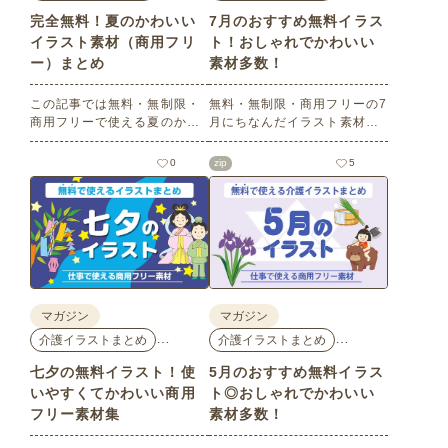
完全無料！夏のかわいい
7月のおすすめ無料イラス
イラスト素材（商用フリ
ト！おしゃれでかわいい
ー）まとめ
素材多数！
この記事では無料・無制限・
無料・無制限・商用フリーの7
商用フリーで使える夏のかわ
月にちなんだイラスト素材を
いいイラスト素材を多数ご紹
多数ご紹介します。どれも印
介いたします。夏の花である
刷に適した解像度で、点数制
0
zip
5
ひまわりや朝顔、夏祭り、花
限なしで自由に使える素材ば
火、七夕など夏ならではのか
かり♪どなたでもご利用いただ
わいいイラストをご用意！ポ
けます！ぜひご活用くださ
スターやパンフレットなどで
い。
使いやすいテイストなので、
ぜひご活用ください。
マガジン
マガジン
…
…
介護イラストまとめ
介護イラストまとめ
七夕の無料イラスト！使
5月のおすすめ無料イラス
いやすくてかわいい商用
ト◎おしゃれでかわいい
フリー素材集
素材多数！