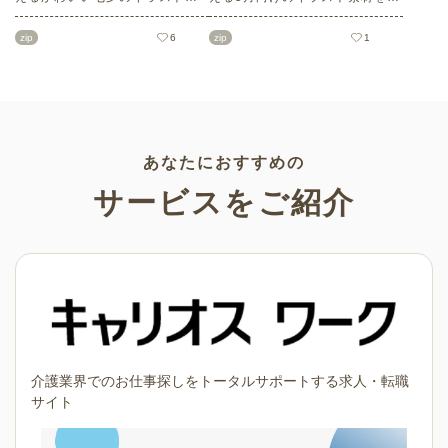
材をご紹介します。短冊の印刷
数ご紹介します。商用フリーの
用テンプレート、飾り文字、使
可愛くておしゃれなイラスト素
zip
6
zip
1
いやすいフレーム素材など多種
材が多数！こどもの日（端午の
多様なイラストをご用意。学校
節句）や母の日などの5月ならで
や会社、老人ホームやデイサー
はのイラストばかりです。使い
ビスなどの介護施設、ご自宅な
やすい透明背景素材なので、ぜ
どで気軽にお使いください。
ひパンフレットやお便りなどの
さまざまなシーンでご活用くだ
さい！
あなたにおすすめの
サービスをご紹介
介護業界でのお仕事探しをトータルサポートする求人・転職
サイト