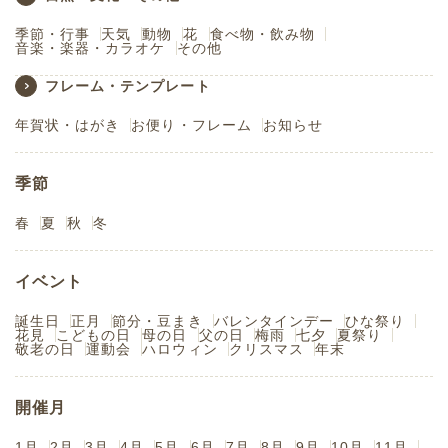
季節・行事
天気
動物
花
食べ物・飲み物
音楽・楽器・カラオケ
その他
フレーム・テンプレート
年賀状・はがき
お便り・フレーム
お知らせ
季節
春
夏
秋
冬
イベント
誕生日
正月
節分・豆まき
バレンタインデー
ひな祭り
花見
こどもの日
母の日
父の日
梅雨
七夕
夏祭り
敬老の日
運動会
ハロウィン
クリスマス
年末
開催月
1月
2月
3月
4月
5月
6月
7月
8月
9月
10月
11月