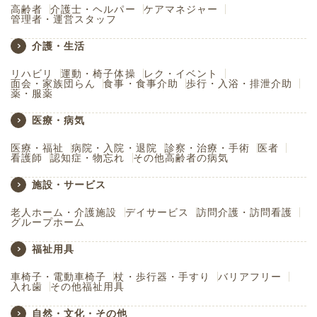
高齢者
介護士・ヘルパー
ケアマネジャー
管理者・運営スタッフ
介護・生活
リハビリ
運動・椅子体操
レク・イベント
面会・家族団らん
食事・食事介助
歩行・入浴・排泄介助
薬・服薬
医療・病気
医療・福祉
病院・入院・退院
診察・治療・手術
医者
看護師
認知症・物忘れ
その他高齢者の病気
施設・サービス
老人ホーム・介護施設
デイサービス
訪問介護・訪問看護
グループホーム
福祉用具
車椅子・電動車椅子
杖・歩行器・手すり
バリアフリー
入れ歯
その他福祉用具
自然・文化・その他