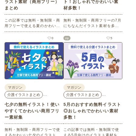
ラスト素材（商用フリー）
ト！おしゃれでかわいい素
まとめ
材多数！
この記事では無料・無制限・商
無料・無制限・商用フリーの7月
用フリーで使える夏のかわいい
にちなんだイラスト素材を多数
イラスト素材を多数ご紹介いた
ご紹介します。どれも印刷に適
します。夏の花であるひまわり
した解像度で、点数制限なしで
0
zip
5
や朝顔、夏祭り、花火、七夕な
自由に使える素材ばかり♪どなた
ど夏ならではのかわいいイラス
でもご利用いただけます！ぜひ
トをご用意！ポスターやパンフ
ご活用ください。
レットなどで使いやすいテイス
トなので、ぜひご活用くださ
い。
マガジン
マガジン
…
…
介護イラストまとめ
介護イラストまとめ
七夕の無料イラスト！使い
5月のおすすめ無料イラスト
やすくてかわいい商用フリ
◎おしゃれでかわいい素材
ー素材集
多数！
無料・無制限・商用フリーで使
この記事では無料・無制限で使
えるかわいい七夕のイラスト素
える5月向けのイラスト素材を多