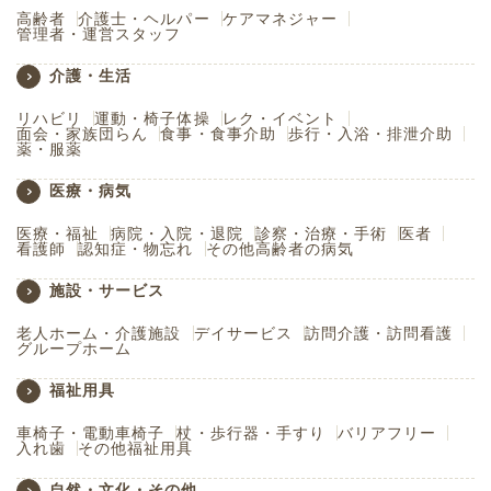
高齢者
介護士・ヘルパー
ケアマネジャー
管理者・運営スタッフ
介護・生活
リハビリ
運動・椅子体操
レク・イベント
面会・家族団らん
食事・食事介助
歩行・入浴・排泄介助
薬・服薬
医療・病気
医療・福祉
病院・入院・退院
診察・治療・手術
医者
看護師
認知症・物忘れ
その他高齢者の病気
施設・サービス
老人ホーム・介護施設
デイサービス
訪問介護・訪問看護
グループホーム
福祉用具
車椅子・電動車椅子
杖・歩行器・手すり
バリアフリー
入れ歯
その他福祉用具
自然・文化・その他