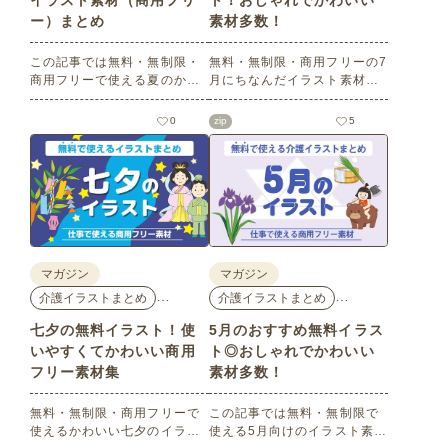
イラスト素材（商用フリ
ト！おしゃれでかわいい
ー）まとめ
素材多数！
この記事では無料・無制限・
無料・無制限・商用フリーの7
商用フリーで使える夏のかわ
月にちなんだイラスト素材を
いいイラスト素材を多数ご紹
多数ご紹介します。どれも印
介いたします。夏の花である
刷に適した解像度で、点数制
0
zip
5
ひまわりや朝顔、夏祭り、花
限なしで自由に使える素材ば
火、七夕など夏ならではのか
かり♪どなたでもご利用いただ
わいいイラストをご用意！ポ
けます！ぜひご活用くださ
スターやパンフレットなどで
い。
使いやすいテイストなので、
ぜひご活用ください。
マガジン
マガジン
…
…
介護イラストまとめ
介護イラストまとめ
七夕の無料イラスト！使
5月のおすすめ無料イラス
いやすくてかわいい商用
ト◎おしゃれでかわいい
フリー素材集
素材多数！
無料・無制限・商用フリーで
この記事では無料・無制限で
使えるかわいい七夕のイラス
使える5月向けのイラスト素材