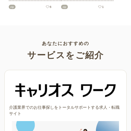
ト素材をご紹介します。短冊
を多数ご紹介します。商用フ
の印刷用テンプレート、飾り
リーの可愛くておしゃれなイ
zip
6
zip
1
文字、使いやすいフレーム素
ラスト素材が多数！こどもの
材など多種多様なイラストを
日（端午の節句）や母の日な
ご用意。学校や会社、老人ホ
どの5月ならではのイラストば
ームやデイサービスなどの介
かりです。使いやすい透明背
護施設、ご自宅などで気軽に
景素材なので、ぜひパンフレ
お使いください。
ットやお便りなどのさまざま
なシーンでご活用ください！
あなたにおすすめの
サービスをご紹介
介護業界でのお仕事探しをトータルサポートする求人・転職
サイト