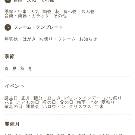
季節・行事
天気
動物
花
食べ物・飲み物
音楽・楽器・カラオケ
その他
フレーム・テンプレート
年賀状・はがき
お便り・フレーム
お知らせ
季節
春
夏
秋
冬
イベント
誕生日
正月
節分・豆まき
バレンタインデー
ひな祭り
花見
こどもの日
母の日
父の日
梅雨
七夕
夏祭り
敬老の日
運動会
ハロウィン
クリスマス
年末
開催月