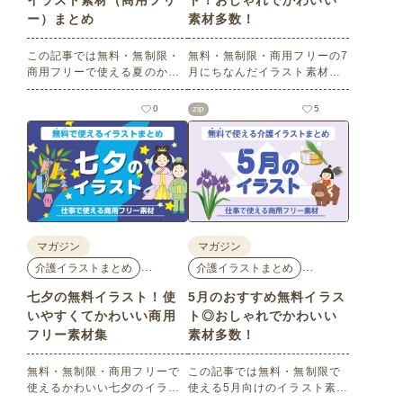
イラスト素材（商用フリ
ト！おしゃれでかわいい
ー）まとめ
素材多数！
この記事では無料・無制限・
無料・無制限・商用フリーの7
商用フリーで使える夏のかわ
月にちなんだイラスト素材を
いいイラスト素材を多数ご紹
多数ご紹介します。どれも印
介いたします。夏の花である
刷に適した解像度で、点数制
0
zip
5
ひまわりや朝顔、夏祭り、花
限なしで自由に使える素材ば
火、七夕など夏ならではのか
かり♪どなたでもご利用いただ
わいいイラストをご用意！ポ
けます！ぜひご活用くださ
スターやパンフレットなどで
い。
使いやすいテイストなので、
ぜひご活用ください。
マガジン
マガジン
…
…
介護イラストまとめ
介護イラストまとめ
七夕の無料イラスト！使
5月のおすすめ無料イラス
いやすくてかわいい商用
ト◎おしゃれでかわいい
フリー素材集
素材多数！
無料・無制限・商用フリーで
この記事では無料・無制限で
使えるかわいい七夕のイラス
使える5月向けのイラスト素材