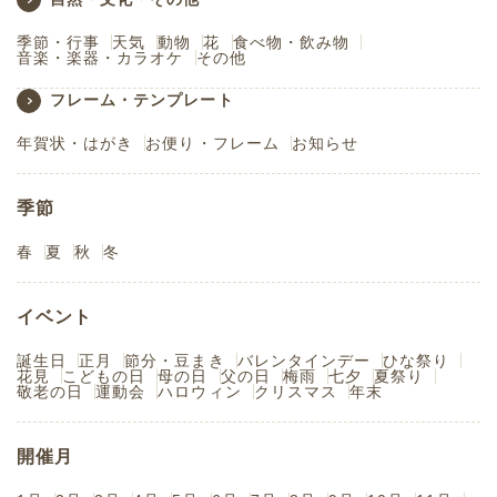
季節・行事
天気
動物
花
食べ物・飲み物
音楽・楽器・カラオケ
その他
フレーム・テンプレート
年賀状・はがき
お便り・フレーム
お知らせ
季節
春
夏
秋
冬
イベント
誕生日
正月
節分・豆まき
バレンタインデー
ひな祭り
花見
こどもの日
母の日
父の日
梅雨
七夕
夏祭り
敬老の日
運動会
ハロウィン
クリスマス
年末
開催月