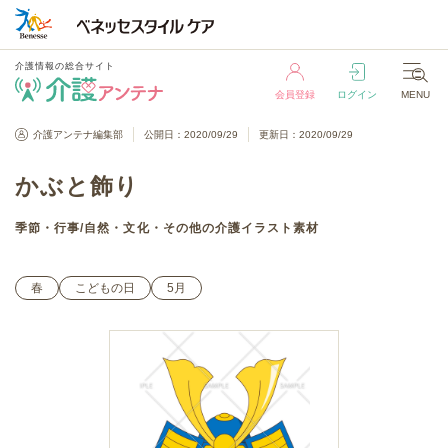
介護情報の総合サイト
会員登録
ログイン
MENU
介護情報の総合サイト
介護アンテナ編集部
公開日：2020/09/29
更新日：2020/09/29
会員登録
ログイン
MENU
かぶと飾り
季節・行事
/
自然・文化・その他
の介護イラスト素材
春
こどもの日
5月