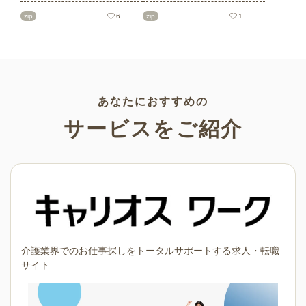
ト素材をご紹介します。短冊
を多数ご紹介します。商用フ
の印刷用テンプレート、飾り
リーの可愛くておしゃれなイ
zip
6
zip
1
文字、使いやすいフレーム素
ラスト素材が多数！こどもの
材など多種多様なイラストを
日（端午の節句）や母の日な
ご用意。学校や会社、老人ホ
どの5月ならではのイラストば
ームやデイサービスなどの介
かりです。使いやすい透明背
護施設、ご自宅などで気軽に
景素材なので、ぜひパンフレ
お使いください。
ットやお便りなどのさまざま
なシーンでご活用ください！
あなたにおすすめの
サービスをご紹介
介護業界でのお仕事探しをトータルサポートする求人・転職
サイト