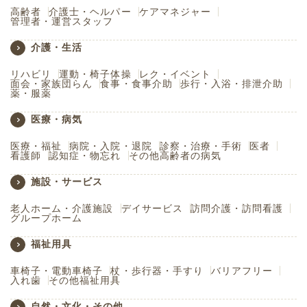
高齢者
介護士・ヘルパー
ケアマネジャー
管理者・運営スタッフ
介護・生活
リハビリ
運動・椅子体操
レク・イベント
面会・家族団らん
食事・食事介助
歩行・入浴・排泄介助
薬・服薬
医療・病気
医療・福祉
病院・入院・退院
診察・治療・手術
医者
看護師
認知症・物忘れ
その他高齢者の病気
施設・サービス
老人ホーム・介護施設
デイサービス
訪問介護・訪問看護
グループホーム
福祉用具
車椅子・電動車椅子
杖・歩行器・手すり
バリアフリー
入れ歯
その他福祉用具
自然・文化・その他