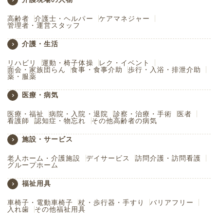
高齢者
介護士・ヘルパー
ケアマネジャー
管理者・運営スタッフ
介護・生活
リハビリ
運動・椅子体操
レク・イベント
面会・家族団らん
食事・食事介助
歩行・入浴・排泄介助
薬・服薬
医療・病気
医療・福祉
病院・入院・退院
診察・治療・手術
医者
看護師
認知症・物忘れ
その他高齢者の病気
施設・サービス
老人ホーム・介護施設
デイサービス
訪問介護・訪問看護
グループホーム
福祉用具
車椅子・電動車椅子
杖・歩行器・手すり
バリアフリー
入れ歯
その他福祉用具