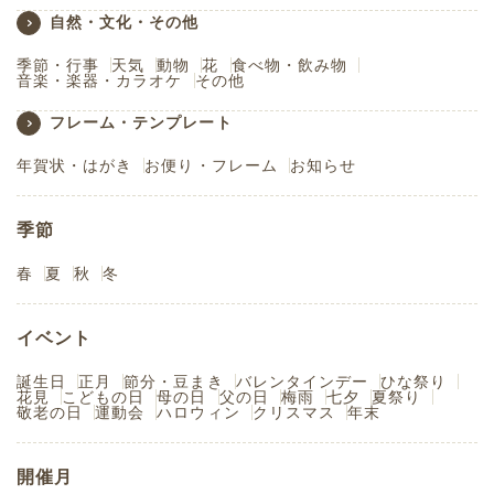
自然・文化・その他
季節・行事
天気
動物
花
食べ物・飲み物
音楽・楽器・カラオケ
その他
フレーム・テンプレート
年賀状・はがき
お便り・フレーム
お知らせ
季節
春
夏
秋
冬
イベント
誕生日
正月
節分・豆まき
バレンタインデー
ひな祭り
花見
こどもの日
母の日
父の日
梅雨
七夕
夏祭り
敬老の日
運動会
ハロウィン
クリスマス
年末
開催月