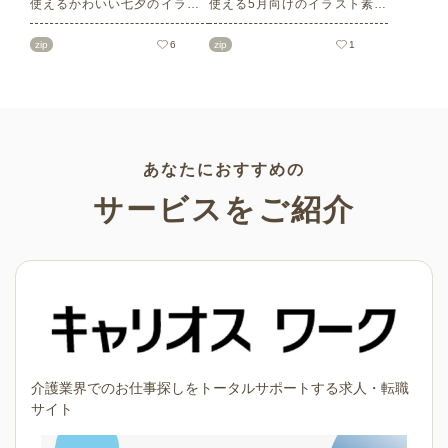
使えるかわいい七夕のイラス
使える5月向けのイラスト素材
ト素材をご紹介します。短冊
を多数ご紹介します。商用フ
の印刷用テンプレート、飾り
リーの可愛くておしゃれなイ
zip
6
zip
1
文字、使いやすいフレーム素
ラスト素材が多数！こどもの
材など多種多様なイラストを
日（端午の節句）や母の日な
ご用意。学校や会社、老人ホ
どの5月ならではのイラストば
ームやデイサービスなどの介
かりです。使いやすい透明背
護施設、ご自宅などで気軽に
景素材なので、ぜひパンフレ
お使いください。
ットやお便りなどのさまざま
なシーンでご活用ください！
あなたにおすすめの
サービスをご紹介
介護業界でのお仕事探しをトータルサポートする求人・転職
サイト