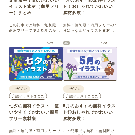
完全無料！夏のかわいい
7月のおすすめ無料イラス
イラスト素材（商用フリ
ト！おしゃれでかわいい
ー）まとめ
素材多数！
この記事では無料・無制限・
無料・無制限・商用フリーの7
商用フリーで使える夏のかわ
月にちなんだイラスト素材を
いいイラスト素材を多数ご紹
多数ご紹介します。どれも印
介いたします。夏の花である
刷に適した解像度で、点数制
0
zip
5
ひまわりや朝顔、夏祭り、花
限なしで自由に使える素材ば
火、七夕など夏ならではのか
かり♪どなたでもご利用いただ
わいいイラストをご用意！ポ
けます！ぜひご活用くださ
スターやパンフレットなどで
い。
使いやすいテイストなので、
ぜひご活用ください。
マガジン
マガジン
…
…
介護イラストまとめ
介護イラストまとめ
七夕の無料イラスト！使
5月のおすすめ無料イラス
いやすくてかわいい商用
ト◎おしゃれでかわいい
フリー素材集
素材多数！
無料・無制限・商用フリーで
この記事では無料・無制限で