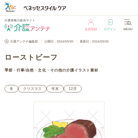
介護情報の総合サイト
会員登録
ログイン
MENU
介護情報の総合サイト
介護アンテナ編集部
公開日：2024/05/30
更新日：2024/05/30
会員登録
ログイン
MENU
ローストビーフ
季節・行事
/
自然・文化・その他
の介護イラスト素材
冬
クリスマス
年末
12月