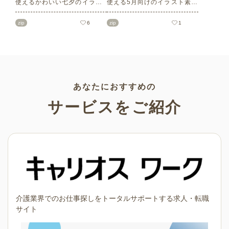
使えるかわいい七夕のイラス
使える5月向けのイラスト素材
ト素材をご紹介します。短冊
を多数ご紹介します。商用フ
の印刷用テンプレート、飾り
リーの可愛くておしゃれなイ
zip
6
zip
1
文字、使いやすいフレーム素
ラスト素材が多数！こどもの
材など多種多様なイラストを
日（端午の節句）や母の日な
ご用意。学校や会社、老人ホ
どの5月ならではのイラストば
ームやデイサービスなどの介
かりです。使いやすい透明背
護施設、ご自宅などで気軽に
景素材なので、ぜひパンフレ
お使いください。
ットやお便りなどのさまざま
なシーンでご活用ください！
あなたにおすすめの
サービスをご紹介
介護業界でのお仕事探しをトータルサポートする求人・転職
サイト