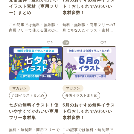
完全無料！夏のかわいい
7月のおすすめ無料イラス
イラスト素材（商用フリ
ト！おしゃれでかわいい
ー）まとめ
素材多数！
この記事では無料・無制限・
無料・無制限・商用フリーの7
商用フリーで使える夏のかわ
月にちなんだイラスト素材を
いいイラスト素材を多数ご紹
多数ご紹介します。どれも印
介いたします。夏の花である
刷に適した解像度で、点数制
0
zip
5
ひまわりや朝顔、夏祭り、花
限なしで自由に使える素材ば
火、七夕など夏ならではのか
かり♪どなたでもご利用いただ
わいいイラストをご用意！ポ
けます！ぜひご活用くださ
スターやパンフレットなどで
い。
使いやすいテイストなので、
ぜひご活用ください。
マガジン
マガジン
…
…
介護イラストまとめ
介護イラストまとめ
七夕の無料イラスト！使
5月のおすすめ無料イラス
いやすくてかわいい商用
ト◎おしゃれでかわいい
フリー素材集
素材多数！
無料・無制限・商用フリーで
この記事では無料・無制限で