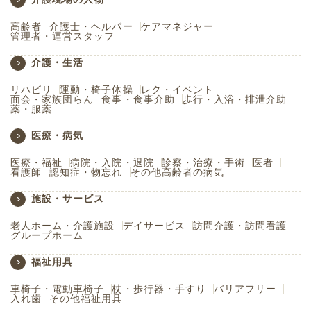
高齢者
介護士・ヘルパー
ケアマネジャー
管理者・運営スタッフ
介護・生活
リハビリ
運動・椅子体操
レク・イベント
面会・家族団らん
食事・食事介助
歩行・入浴・排泄介助
薬・服薬
医療・病気
医療・福祉
病院・入院・退院
診察・治療・手術
医者
看護師
認知症・物忘れ
その他高齢者の病気
施設・サービス
老人ホーム・介護施設
デイサービス
訪問介護・訪問看護
グループホーム
福祉用具
車椅子・電動車椅子
杖・歩行器・手すり
バリアフリー
入れ歯
その他福祉用具