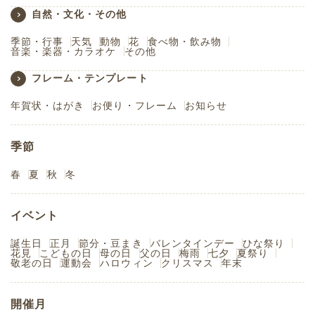
自然・文化・その他
季節・行事
天気
動物
花
食べ物・飲み物
音楽・楽器・カラオケ
その他
フレーム・テンプレート
年賀状・はがき
お便り・フレーム
お知らせ
季節
春
夏
秋
冬
イベント
誕生日
正月
節分・豆まき
バレンタインデー
ひな祭り
花見
こどもの日
母の日
父の日
梅雨
七夕
夏祭り
敬老の日
運動会
ハロウィン
クリスマス
年末
開催月