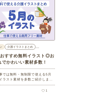
…
ン
介護イラストまとめ
のおすすめ無料イラスト◎お
れでかわいい素材多数！
事では無料・無制限で使える5月
イラスト素材を多数ご紹介しま
用フリーの可愛くておしゃれなイ
素材が多数！こどもの日（端午の
1
や母の日などの5月ならではのイ
ばかりです。使いやすい透明背景
ので、ぜひパンフレットやお便り