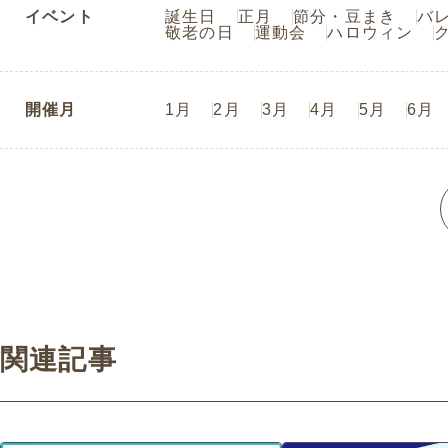
イベント
誕生日
正月
節分・豆まき
バ
敬老の日
運動会
ハロウィン
開催月
1月
2月
3月
4月
5月
6月
関連記事