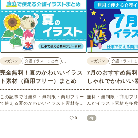
…
マガジン
介護イラストまとめ
マガジン
介護イラストま
完全無料！夏のかわいいイラス
7月のおすすめ無
ト素材（商用フリー）まとめ
しゃれでかわいい
この記事では無料・無制限・商用フリー
無料・無制限・商用フリ
で使える夏のかわいいイラスト素材を多
んだイラスト素材を多
数ご紹介いたします。夏の花であるひま
どれも印刷に適した解
わりや朝顔、夏祭り、花火、七夕など夏
なしで自由に使える素材
zip
0
ならではのかわいいイラストをご用意！
もご利用いただけます
ポスターやパンフレットなどで使いやす
さい。
いテイストなので、ぜひご活用くださ