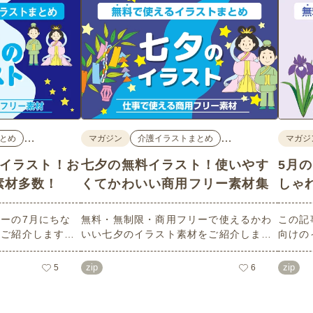
…
…
とめ
マガジン
介護イラストまとめ
マガジ
料イラスト！お
七夕の無料イラスト！使いやす
5月
素材多数！
くてかわいい商用フリー素材集
しゃ
ーの7月にちな
無料・無制限・商用フリーで使えるかわ
この記
数ご紹介します。
いい七夕のイラスト素材をご紹介しま
向けの
像度で、点数制限
す。短冊の印刷用テンプレート、飾り文
す。商
ばかり♪どなたで
字、使いやすいフレーム素材など多種多
ラスト
zip
zip
5
6
！ぜひご活用くだ
様なイラストをご用意。学校や会社、老
節句）
人ホームやデイサービスなどの介護施
ラスト
設、ご自宅などで気軽にお使いくださ
素材な