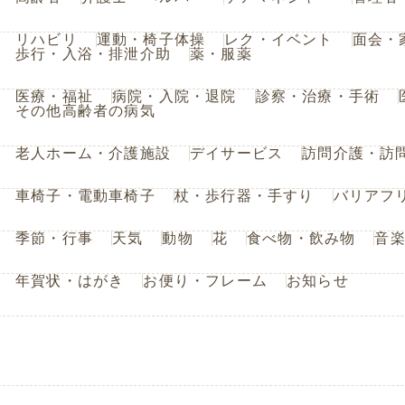
リハビリ
運動・椅子体操
レク・イベント
面会・
歩行・入浴・排泄介助
薬・服薬
医療・福祉
病院・入院・退院
診察・治療・手術
その他高齢者の病気
老人ホーム・介護施設
デイサービス
訪問介護・訪
車椅子・電動車椅子
杖・歩行器・手すり
バリアフ
季節・行事
天気
動物
花
食べ物・飲み物
音
年賀状・はがき
お便り・フレーム
お知らせ