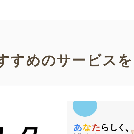
い。
などの
い！
すすめの
サービスを